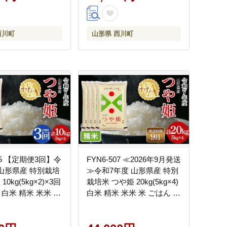
町 月山
西川町
山形県 西川町
495 【定期便3回】令
FYN6-507 ≪2026年9月発送
 山形県産 特別栽培
≫令和7年度 山形県産 特別
10kg(5kg×2)×3回
栽培米 つや姫 20kg(5kg×4)
g 白米 精米 米米 米
白米 精米 米米 米 ごはん ブ
ブランド米 特栽 つ
ランド米 特栽 つやひめ
025年 贈答 贈り物
2025年 贈答 贈り物 ギフト
宅 家庭 山形県 西
自宅 家庭 山形県 西川町 月