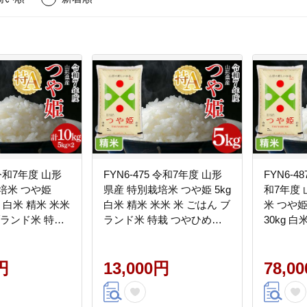
 令和7年度 山形
FYN6-475 令和7年度 山形
FYN6-
培米 つや姫
県産 特別栽培米 つや姫 5kg
和7年度
×2) 白米 精米 米米
白米 精米 米米 米 ごはん ブ
米 つや姫
ブランド米 特栽
ランド米 特栽 つやひめ
30kg 白
25年 贈答 贈り
2025年 贈答 贈り物 ギフト
はん ブ
自宅 家庭 山形県
自宅 家庭 山形県 西川町 月
ひめ 20
円
山
13,000円
フト 自宅
78,0
町 月山