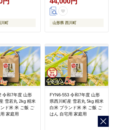
00円
44,000円
山
山
西川町
山形県 西川町
52 令和7年度 山形
FYN6-553 令和7年度 山形
 雪若丸 2kg 精米
県西川町産 雪若丸 5kg 精米
ンド米 米 ご飯 ご
白米 ブランド米 米 ご飯 ご
宅用 家庭用
はん 自宅用 家庭用