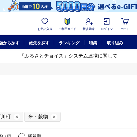
お気に入り
ご利用ガイド
新規登録
ログイン
カート
額から探す
旅先を探す
ランキング
特集
取り組み
「ふるさとチョイス」システム連携に関して
西川町
米・穀物
高い順
新着順