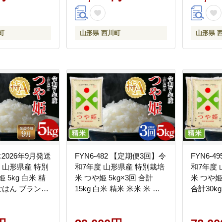
山
町
山形県 西川町
山形県 
 ≪2026年9月発送
FYN6-482 【定期便3回】令
FYN6-
 山形県産 特別
和7年度 山形県産 特別栽培
和7年度
 5kg 白米 精
米 つや姫 5kg×3回 合計
米 つや姫 
 ごはん ブランド
15kg 白米 精米 米米 米 ご
合計30k
ひめ 2025年 贈
はん ブランド米 特栽 つや
ごはん 
ギフト 自宅 家庭
ひめ 2025年 贈答 贈り物 ギ
やひめ 2
町 月山
フト 自宅 家庭 山形県 西川
ギフト 自