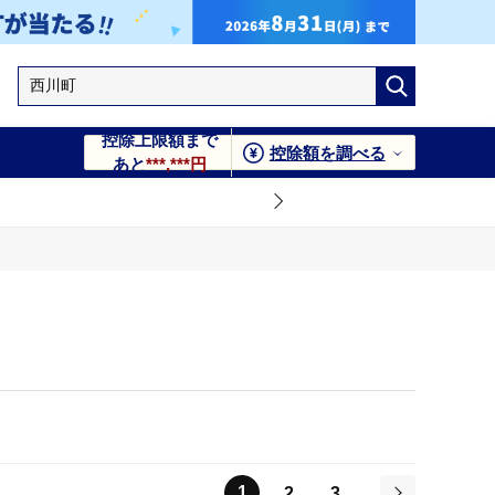
控除上限額まで
控除額を調べる
あと
***,***円
1
2
3