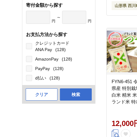
寄付金額から探す
山形県 西川
～
円
円
お支払方法から探す
クレジットカード
ANA Pay
(128)
AmazonPay
(128)
PayPay
(128)
d払い
(128)
FYN6-451
県産 特別栽培
クリア
検索
白米 精米 米
ランド米 特
2025年 贈
自宅 家庭 
山
12,000