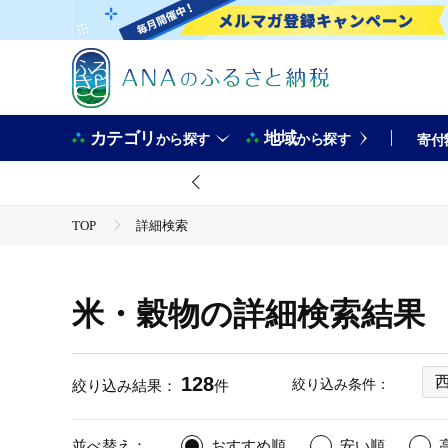
カテゴリ
地域
から探す
から探す
寄付
TOP
詳細検索
米・穀物の詳細検索結果
128
絞り込み条件：
絞り込み結果：
件
並べ替え：
おすすめ順
安い順