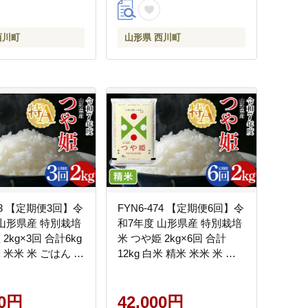
西川町
山形県 西川町
473 【定期便3回】令
FYN6-474 【定期便6回】令
 山形県産 特別栽培
和7年度 山形県産 特別栽培
2kg×3回 合計6kg
米 つや姫 2kg×6回 合計
 米米 米 ごはん ブ
12kg 白米 精米 米米 米 ご
 特栽 つやひめ
はん ブランド米 特栽 つや
 贈答 贈り物 ギフト
ひめ 2025年 贈答 贈り物 ギ
 山形県 西川町 月
00円
フト 自宅 家庭 山形県 西川
42,000円