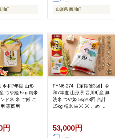
西川町
山形県 西川町
51 令和7年度 山形
FYN6-274 【定期便3回】令
 つや姫 5kg 精米
和7年度 山形県 西川町産 無
ンド米 米 ご飯 ご
洗米 つや姫 5kg×3回 合計
宅用 家庭用
15kg 精米 白米 米 こめ ラ
イス ごはん ご飯 ブランド
米 銘柄米 家庭用 自宅用 贈
00円
答用 お取り寄せ 定期便 定
53,000円
期 毎月 食品 時短 節水