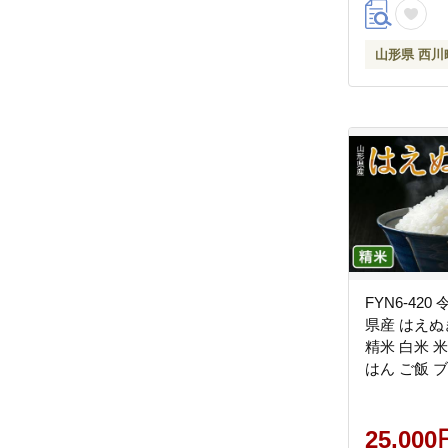
山形県 西川
FYN6-420
県産 はえぬき 
精米 白米 米
はん ご飯 
米 家庭用 
取り寄せ 食品
町 月山
25,000