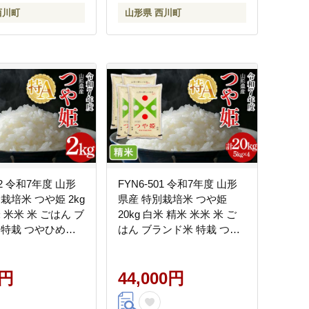
西川町
山形県 西川町
72 令和7年度 山形
FYN6-501 令和7年度 山形
栽培米 つや姫 2kg
県産 特別栽培米 つや姫
 米米 米 ごはん ブ
20kg 白米 精米 米米 米 ご
 特栽 つやひめ
はん ブランド米 特栽 つや
 贈答 贈り物 ギフト
ひめ 2025年 贈答 贈り物 ギ
 山形県 西川町 月
フト 自宅 家庭 山形県 西川
0円
町 月山
44,000円