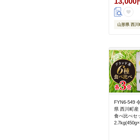
13,000
山形県 西川
FYN6-549
県 西川町産
食べ比べセ
2.7kg(450
ごはん キュ
食べ比べ 小