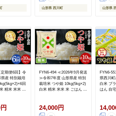
町
山形県 西川町
山形県 
0 【定期便6回】令
FYN6-494 ≪2026年9月発送
FYN6-5
形県産 特別栽培
≫令和7年度 山形県産 特別
県西川町産
g(5kg×2)×6回
栽培米 つや姫 10kg(5kg×2)
白米 ブラ
白米 精米 米米 米
白米 精米 米米 米 ごはん ブ
はん 自
ンド米 特栽 つ
ランド米 特栽 つやひめ
5年 贈答 贈り物
2025年 贈答 贈り物 ギフト
 家庭 山形県 西
0円
自宅 家庭 山形県 西川町 月
24,000円
14,0
山