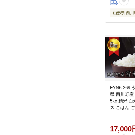
山形県 西川
FYN6-269
県 西川町産
5kg 精米 
ス ごはん 
銘柄米 家庭
用 お取り寄
水 2025年
17,000