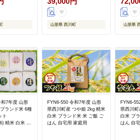
円
39,000円
72,0
町 月山
川町 月
町
山形県 西川町
山形県 
 令和7年度 山形
FYN6-550 令和7年度 山形
FYN6-5
 ブランド米 6種
県西川町産 つや姫 2kg 精米
県西川町産
ット
白米 ブランド米 米 ご飯 ご
白米 ブラ
g×6) 精米 白米 米
はん 自宅用 家庭用
はん 自
ーブ米 詰合せ
分け 個包装 自