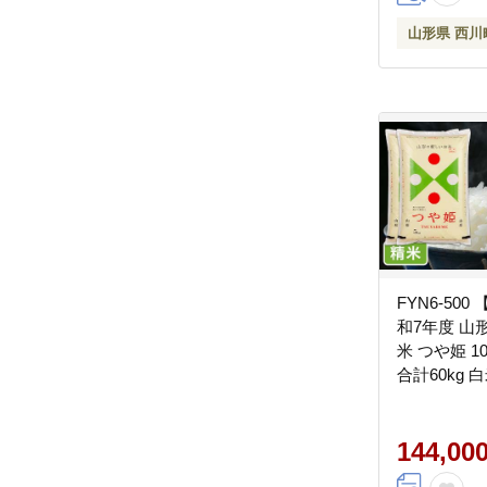
山形県 西川
FYN6-50
和7年度 山
米 つや姫 10k
合計60kg 
ごはん ブラ
やひめ 202
ギフト 自宅
144,00
川町 月山