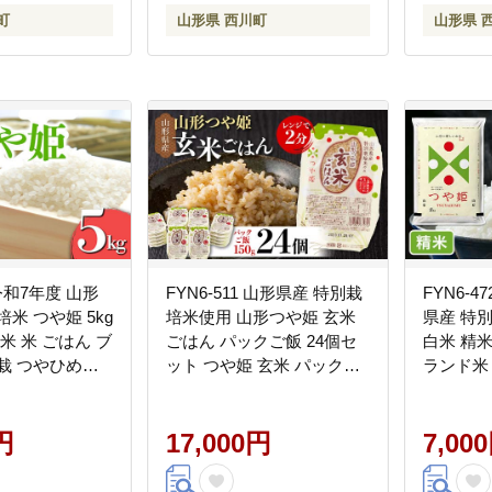
町
山形県 西川町
山形県 
 令和7年度 山形
FYN6-511 山形県産 特別栽
FYN6-4
米 つや姫 5kg
培米使用 山形つや姫 玄米
県産 特別
米 米 ごはん ブ
ごはん パックご飯 24個セ
白米 精米
栽 つやひめ
ット つや姫 玄米 パックラ
ランド米
答 贈り物 ギフト
イス パック ごはん ライス
2025年
山形県 西川町 月
こめ 米 簡単 手軽 時短 保存
自宅 家庭
円
食 備蓄 山形県 西川町 月山
17,000円
山
7,00