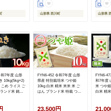
町
山形県 西川町
山形県 
 令和7年度 山形
FYN6-452 令和7年度 山形
FYN6-
10kg(5kg×2)
県産 特別栽培米 つや姫
和7年度
 こめ ライス ご
10kg 白米 精米 米米 米 ご
米 つや姫 
ブランド米 銘柄
はん ブランド米 特栽 つや
白米 精米
自宅用 贈答用 お
ひめ 2025年 贈答 贈り物 ギ
ランド米
 2025年 西川
フト 自宅 家庭 山形県 西川
2025年
円
町 月山
23,500円
自宅 家庭
21,0