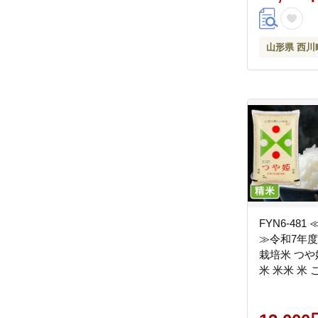
山形県 西川
FYN6-481
≫令和7年度
栽培米 つや姫
米 米米 米
米 特栽 つや
答 贈り物 
山形県 西川