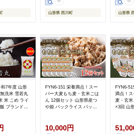
町
山形県 西川町
山形県 
 令和7年度 山形
FYN6-151 栄養満点！スー
FYN6-
 無洗米 雪若丸
パー大麦もち麦・玄米ごは
満点！ス
白米 米 こめ ライ
ん 12個セット 山形県産つ
麦・玄米
ご飯 ブランド米
や姫 パックライス パック
×3回 山
用 自宅用 贈答
ごはん お米 玄米 保存食 備
クライス
せ 食品 時短 節
蓄 常温 レンジ 簡単
米 玄米 
 西川町 月山
円
10,000円
ンジ 簡
51,0