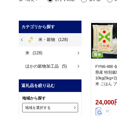
カテゴリから探す
米・穀物
(128)
米
(128)
ほかの穀物加工品
(5)
FYN6-488
県産 特別栽
10kg(5kg
米 ごはん 
返礼品を絞り込む
つやひめ 20
物 ギフト 
地域から探す
西川町 月山
24,000
地域を選択する