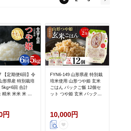
次
487 【定期便6回】令
FYN6-149 山形県産 特別栽
 山形県産 特別栽培
培米使用 山形つや姫 玄米
 5kg×6回 合計
ごはん パックご飯 12個セ
米 精米 米米 米 ご
ット つや姫 玄米 パックラ
ランド米 特栽 つや
イス パック ごはん ライス
25年 贈答 贈り物 ギ
こめ 米 簡単 手軽 時短 保存
 家庭 山形県 西川
00円
食 備蓄 山形県 西川町 月山
10,000円