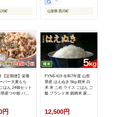
2025年 西川町 月山
西川町
山形県 西川町
519 【定期便】栄養
FYN6-419 令和7年度 山形
ーパー大麦もち
県産 はえぬき 5kg 精米 白
ごはん 24個セット
米 米 こめ ライス ごはん ご
形県産つや姫 パッ
飯 ブランド米 銘柄米 家庭
 パックごはん お
用 自宅用 贈答用 お取り寄
保存食 備蓄 常温 レ
せ 食品 2025年 西川町 月山
単
00円
12,500円