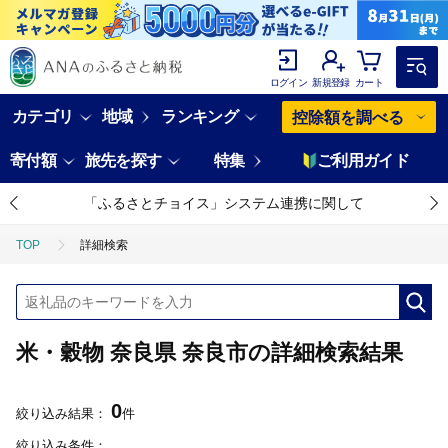
ログイン
新規登録
カート
カテゴリ
地域
ランキング
控除額を調べる
寄付額
旅先を探す
特集
ご利用ガイド
「ふるさとチョイス」システム連携に関して
TOP
詳細検索
米・穀物 奈良県 奈良市の詳細検索結果
0
絞り込み結果：
件
絞り込み条件：