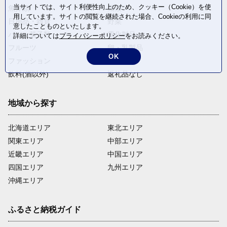
当サイトでは、サイト利便性向上のため、クッキー（Cookie）を使
魚介類
麺類
用しています。サイトの閲覧を継続された場合、Cookieの利用に同
日用品・雑貨
野菜
意したことものといたします。
パン・菓子類
電化製品
詳細については
プライバシーポリシー
をお読みください。
フルーツ
卵・乳製品
OK
ファッション
米・穀物
飲料(酒以外)
返礼品なし
地域から探す
北海道エリア
東北エリア
関東エリア
中部エリア
近畿エリア
中国エリア
四国エリア
九州エリア
沖縄エリア
ふるさと納税ガイド