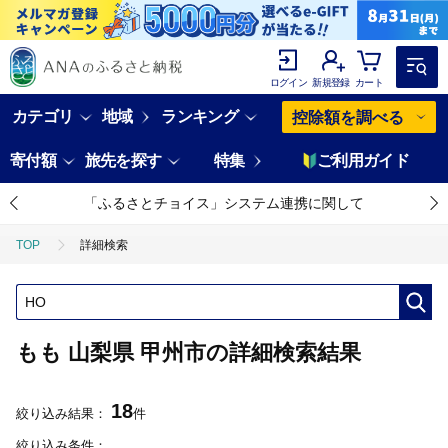
ログイン
新規登録
カート
カテゴリ
地域
ランキング
控除額を調べる
寄付額
旅先を探す
特集
ご利用ガイド
「ふるさとチョイス」システム連携に関して
TOP
詳細検索
もも 山梨県 甲州市の詳細検索結果
18
絞り込み結果：
件
絞り込み条件：