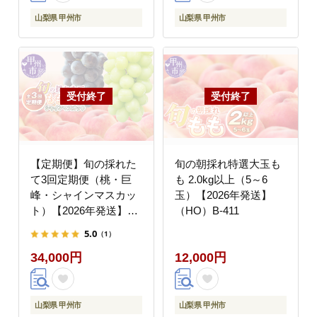
山梨県 甲州市
山梨県 甲州市
【定期便】旬の採れた
旬の朝採れ特選大玉も
て3回定期便（桃・巨
も 2.0kg以上（5～6
峰・シャインマスカッ
玉）【2026年発送】
ト）【2026年発送】
（HO）B-411
（HO）C9-410
5.0
（1）
34,000円
12,000円
山梨県 甲州市
山梨県 甲州市