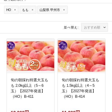
HO
もも
山梨県 甲州市
並べ替え:
旬の朝採れ特選大玉も
旬の朝採れ特選大玉も
も 2.0kg以上（5～6
も 1.5kg以上（4～5
玉）【2027年発送】
玉）【2027年発送】
（HO）B-411
（HO）B-414