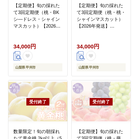
【定期便】旬の採れた
【定期便】旬の採れた
て3回定期便（桃・BK
て3回定期便（桃・桃・
シ―ドレス・シャイン
シャインマスカット）
マスカット）【2026年
【2026年発送】
発送】（HO）C9-412
（HO）C9-414
34,000円
34,000円
山梨県 甲州市
山梨県 甲州市
数量限定！旬の朝採れ
【定期便】旬の採れた
たて黄金桃 2kg以上（5
て3回定期便（桃・藤