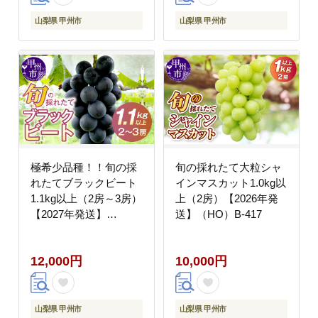
山梨県 甲州市
山梨県 甲州市
極希少品種！！旬の採
旬の採れたて大粒シャ
れたてブラックビート
インマスカット1.0kg以
1.1kg以上（2房～3房）
上（2房）【2026年発
【2027年発送】
送】（HO）B-417
（HO）B12-146
12,000円
10,000円
山梨県 甲州市
山梨県 甲州市