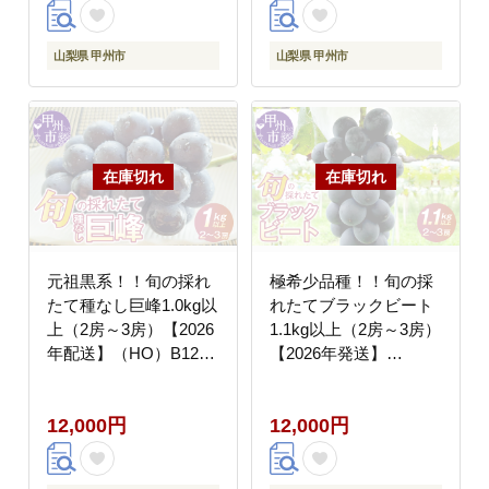
山梨県 甲州市
山梨県 甲州市
元祖黒系！！旬の採れ
極希少品種！！旬の採
たて種なし巨峰1.0kg以
れたてブラックビート
上（2房～3房）【2026
1.1kg以上（2房～3房）
年配送】（HO）B12-
【2026年発送】
148
（HO）B12-146
12,000円
12,000円