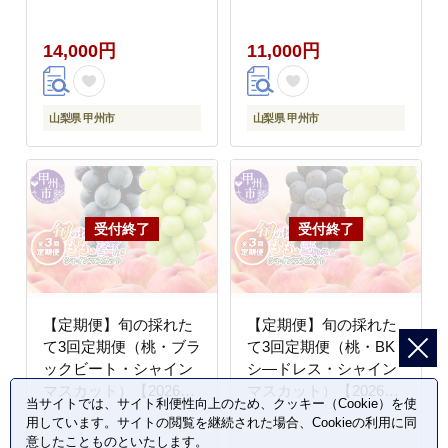
（HO）A09-1410
14,000円
11,000円
山梨県 甲州市
山梨県 甲州市
【定期便】旬の採れた
【定期便】旬の採れた
て3回定期便（桃・ブラ
て3回定期便（桃・BK
ックビート・シャイン
シ―ドレス・シャイン
マスカット）【2026年
マスカット）【2026年
当サイトでは、サイト利便性向上のため、クッキー（Cookie）を使
発送】（HO）C9-411
発送】（HO）C9-412
用しています。サイトの閲覧を継続された場合、Cookieの利用に同
意したことものといたします。