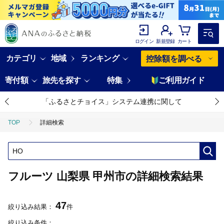
ログイン
新規登録
カート
カテゴリ
地域
ランキング
控除額を調べる
寄付額
旅先を探す
特集
ご利用ガイド
「ふるさとチョイス」システム連携に関して
TOP
詳細検索
フルーツ 山梨県 甲州市の詳細検索結果
47
絞り込み結果：
件
絞り込み条件：