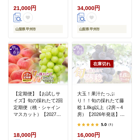
21,000円
34,000円
山梨県 甲州市
山梨県 甲州市
【定期便】【お試しサ
大玉！果汁たっぷ
イズ】旬の採れたて2回
り！！旬の採れたて藤
定期便（桃・シャイン
稔 1.8kg以上（2房～4
マスカット）【2027年
房）【2026年発送】
発送】（HO）B14-
（HO）B12-147
5.0
（1）
1410
18,000円
16,000円