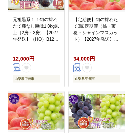
元祖黒系！！旬の採れ
【定期便】旬の採れた
たて種なし巨峰1.0kg以
て3回定期便（桃・藤
上（2房～3房）【2027
稔・シャインマスカッ
年発送】（HO）B12-
ト）【2027年発送】
148
（HO）C9-413
12,000円
34,000円
山梨県 甲州市
山梨県 甲州市