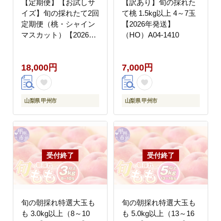
【定期便】【お試しサ
【訳あり】旬の採れた
イズ】旬の採れたて2回
て桃 1.5kg以上 4～7玉
定期便（桃・シャイン
【2026年発送】
マスカット）【2026年
（HO）A04-1410
発送】（HO）B14-
1410
18,000円
7,000円
山梨県 甲州市
山梨県 甲州市
旬の朝採れ特選大玉も
旬の朝採れ特選大玉も
も 3.0kg以上（8～10
も 5.0kg以上（13～16