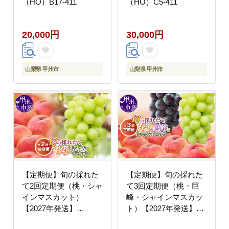
（HO）B17-411
（HO）C5-411
20,000円
30,000円
山梨県 甲州市
山梨県 甲州市
【定期便】旬の採れた
【定期便】旬の採れた
て2回定期便（桃・シャ
て3回定期便（桃・巨
インマスカット）
峰・シャインマスカッ
【2027年発送】
ト）【2027年発送】
（HO）B18-1410
（HO）C9-410