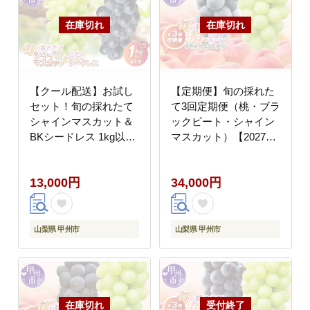
【クール配送】お試し
【定期便】旬の採れた
セット！旬の採れたて
て3回定期便（桃・ブラ
シャインマスカット＆
ックビート・シャイン
BKシードレス 1kg以上
マスカット）【2027年
（各1房）【2026年発
発送】（HO）C9-411
送】（HO）B-1411
13,000円
34,000円
山梨県 甲州市
山梨県 甲州市