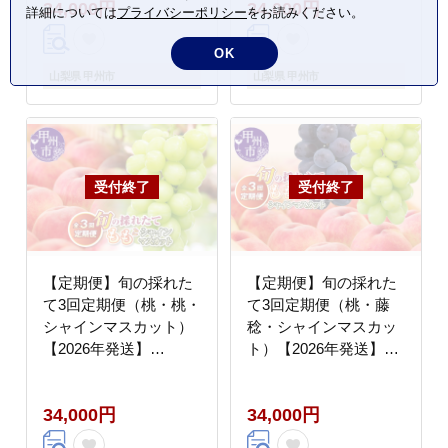
34,000円
34,000円
詳細については
プライバシーポリシー
をお読みください。
OK
山梨県 甲州市
山梨県 甲州市
【定期便】旬の採れた
【定期便】旬の採れた
て3回定期便（桃・桃・
て3回定期便（桃・藤
シャインマスカット）
稔・シャインマスカッ
【2026年発送】
ト）【2026年発送】
（HO）C9-414
（HO）C9-413
34,000円
34,000円