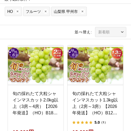
HO
フルーツ
山梨県 甲州市
並べ替え:
旬の採れたて大粒シャ
旬の採れたて大粒シャ
インマスカット2.0kg以
インマスカット1.3kg以
上（3房～4房）【2026
上（2房～3房）【2026
年発送】（HO）B18-
年発送】（HO）B12-
401
150
5.0
（1）