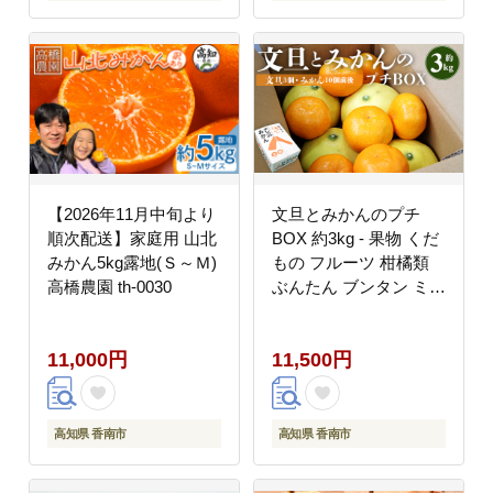
【2026年11月中旬より
文旦とみかんのプチ
順次配送】家庭用 山北
BOX 約3kg - 果物 くだ
みかん5kg露地(Ｓ～Ｍ)
もの フルーツ 柑橘類
高橋農園 th-0030
ぶんたん ブンタン ミカ
ン 詰め合わせ つめあわ
せ セット 食べ比べ お
11,000円
11,500円
楽しみ おいしい 特産品
ms-0088
高知県 香南市
高知県 香南市