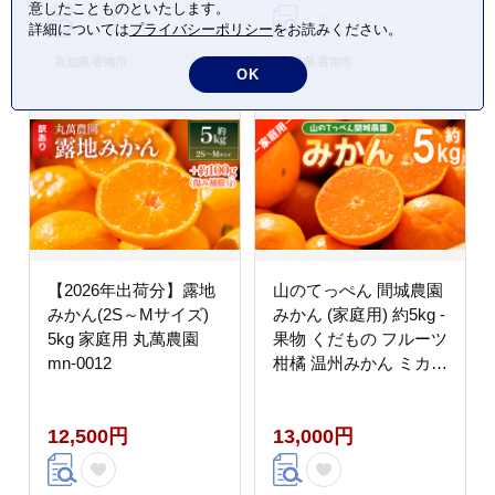
意したことものといたします。
クメロンピューレと高
詳細については
プライバシーポリシー
をお読みください。
知のバニラアイス - 果
物 くだもの めろん 果
高知県 香南市
高知県 香南市
OK
実 果汁 tn-0028
【2026年出荷分】露地
山のてっぺん 間城農園
みかん(2S～Mサイズ)
みかん (家庭用) 約5kg -
5kg 家庭用 丸萬農園
果物 くだもの フルーツ
mn-0012
柑橘 温州みかん ミカン
送料無料 数量限定 期間
限定 高知県 香南市【常
12,500円
13,000円
温】 ms-0084