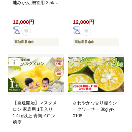
地みかん 贈答用 2.5kg
(2S～M) - みかん 温州
みかん 国産 蜜柑 ミカ
12,000円
12,000円
ン 柑橘 果物 フルーツ
贈答 プレゼント ギフト
贈り物 ふじ農園 高知県
香南市 常温 fn-0009
高知県 香南市
高知県 香南市
【発送開始】マスクメ
さわやかな香り漂うシ
ロン 家庭用 1玉入り
ークワーサー 3kg yr-
1.4kg以上 青肉メロン
0108
糖度