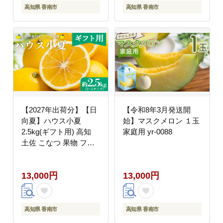
高知県 香南市
高知県 香南市
【2027年出荷分】【日
【令和8年3月発送開
向夏】ハウス小夏
始】マスクメロン １玉
2.5kg(ギフト用) 高知
家庭用 yr-0088
土佐 こなつ 果物 フル
ーツ 土佐の高知のくだ
もの畑 【先行予約】 -
13,000円
13,000円
ミカン みかん 蜜柑 柑
橘 ハウス 果物 フルー
ツ こなつ 贈答用 贈り
物 のし対応可 熨斗 国
高知県 香南市
高知県 香南市
産 kd-0031