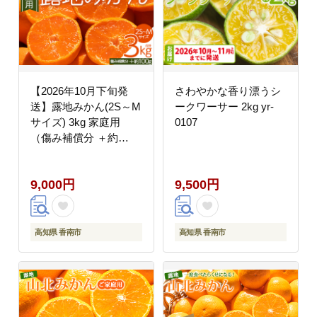
【2026年10月下旬発
さわやかな香り漂うシ
送】露地みかん(2S～M
ークワーサー 2kg yr-
サイズ) 3kg 家庭用
0107
（傷み補償分 ＋約
100g） om-0001
9,000円
9,500円
高知県 香南市
高知県 香南市