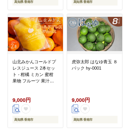
高知県 香南市
高知県 香南市
山北みかんコールドプ
虎弥太郎 はなゆ青玉 ８
レスジュース 2本セッ
パック hy-0001
ト - 柑橘 ミカン 蜜柑
果物 フルーツ 果汁
100％ 飲料 飲み物 プレ
ゼント 特産品 EIMONS
9,000円
9,000円
株式会社 高知県 香南市
冷凍 ei-0001
高知県 香南市
高知県 香南市