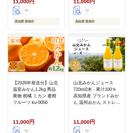
11,000円
11,000円
味しい 山北みらい 高知
家庭用 自宅用 ふじ農園
県 香南市 yk-0082
高知県 香南市 常温 fn-
0012
高知県 香南市
高知県 香南市
【2026年発送分】山北
山北みかんジュース
温室みかん1.2kg 秀品
720ml2本 - 果汁100％
果物 柑橘 ミカン 蜜柑
高知県産 ブランドみか
フルーツ ku-0050
ん 温州みかん ストレー
トジュース 果物 フルー
ツ 柑橘 オレンジ yk-
11,000円
11,000円
0074