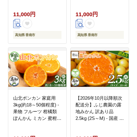
もの フルーツ ぶんたん
かん ミカン 蜜柑 甘い
ブンタン おいしい 期間
おいしい 美味しい 山北
11,000円
11,000円
限定 高知県 香南市 ms-
みらい 高知県 香南市
0090
yk-0077
高知県 香南市
高知県 香南市
山北ポンカン 家庭用
【2026年10月以降順次
3kg(約18～50個程度) -
配送分】ふじ農園の露
果物 フルーツ 柑橘類
地みかん 訳あり品
ぽんかん ミカン 蜜柑
2.5kg (2S～M) - 国産 蜜
訳アリ わけあり 生産者
柑 ミカン 柑橘 果物 フ
応援 甘い おいしい 美
ルーツ 訳アリ ご家庭用