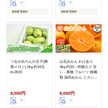
高知県 香南市
高知県 香南市
つるかめろんの玉子(摘
山北みかん わけあり
果メロン) 2kg 約16玉
3kg 約20～40個入り 甘
tn-0015
い - 果物 フルーツ 柑橘
類 温州みかん ミカン
蜜柑 訳アリ わけあり
生産者応援 甘い おいし
8,000円
9,000円
い 美味しい 山北みらい
高知県 香南市 yk-0063