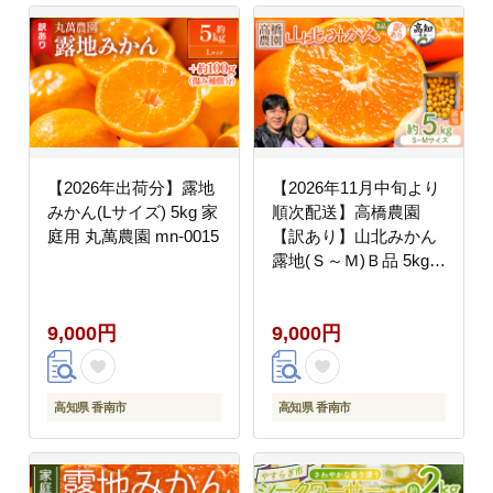
【2026年出荷分】露地
【2026年11月中旬より
みかん(Lサイズ) 5kg 家
順次配送】高橋農園
庭用 丸萬農園 mn-0015
【訳あり】山北みかん
露地(Ｓ～Ｍ)Ｂ品 5kg
th-0031
9,000円
9,000円
高知県 香南市
高知県 香南市