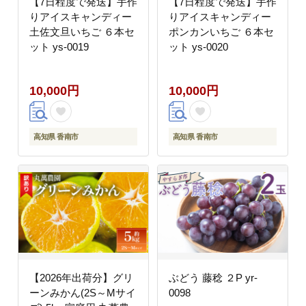
【7日程度で発送】手作
【7日程度で発送】手作
りアイスキャンディー
りアイスキャンディー
土佐文旦いちご ６本セ
ポンカンいちご ６本セ
ット ys-0019
ット ys-0020
10,000円
10,000円
高知県 香南市
高知県 香南市
【2026年出荷分】グリ
ぶどう 藤稔 ２P yr-
ーンみかん(2S～Mサイ
0098