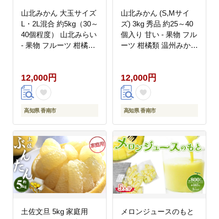
山北みかん 大玉サイズ
山北みかん (S,Mサイ
L・2L混合 約5kg（30～
ズ) 3kg 秀品 約25～40
40個程度） 山北みらい
個入り 甘い - 果物 フル
- 果物 フルーツ 柑橘類
ーツ 柑橘類 温州みかん
温州みかん ミカン 蜜柑
ミカン 蜜柑 甘い おい
甘い おいしい 美味しい
しい 美味しい 山北みら
12,000円
12,000円
高知県 香南市 yk-0079
い 高知県 香南市 yk-
0080
高知県 香南市
高知県 香南市
土佐文旦 5kg 家庭用
メロンジュースのもと