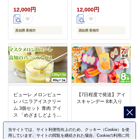
12,000円
12,000円
高知県 香南市
高知県 香南市
ピューレ メロンピュー
【7日程度で発送】アイ
レ バニラアイスクリー
スキャンデー 8本入り
ム 3個セット 青肉 アイ
ス 「めざましどようび
キクエがキクヨ！」で
特集 JALファーストク
当サイトでは、サイト利便性向上のため、クッキー（Cookie）を使
12,000円
12,500円
ラス機内食に採用 マス
用しています。サイトの閲覧を継続された場合、Cookieの利用に同