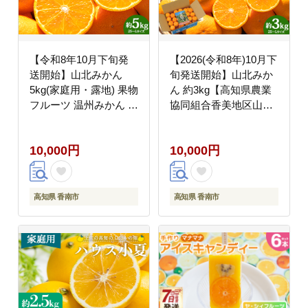
【令和8年10月下旬発
【2026(令和8年)10月下
送開始】山北みかん
旬発送開始】山北みか
5kg(家庭用・露地) 果物
ん 約3kg【高知県農業
フルーツ 温州みかん ミ
協同組合香美地区山北
カン 柑橘 おいしい 甘
果樹集出荷場】 ku-
い 送料無料 高知県 香
0052
10,000円
10,000円
南市 常温 ku-0054
高知県 香南市
高知県 香南市