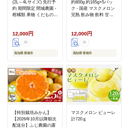
(2L～4Lサイズ) 先行予
約800g 約165g×5パッ
約 期間限定 間城農園 -
ク - 国産 マスクメロン
柑橘類 果物 くだもの
完熟 飲み物 飲料 甘い
フルーツ ぶんたん ブン
フルーツジュース ジュ
タン 送料無料 高知県
ース スムージー アレン
12,000円
12,000円
香南市 ms-0094
ジ 果物 くだもの フル
ーツ めろん 篤農 高知
県 香南市 tn-0032
高知県 香南市
高知県 香南市
【特別栽培みかん】
マスクメロン ピューレ
【2026年10月以降順次
計720ｇ
配送分】ふじ農園の露