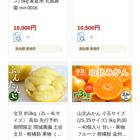
ズ) 5kg 家庭用 丸萬農
園 mn-0016
10,000円
10,500円
高知県 香南市
高知県 香南市
文旦 約3kg（2L～4Lサ
山北みかん 小玉サイズ
イズ） 高知 先行予約
(2S,3Sサイズ) 3kg 約30
期間限定 間城農園 土佐
～40個入り 甘い - 果物
文旦 - 柑橘類 果物 くだ
フルーツ 柑橘類 温州み