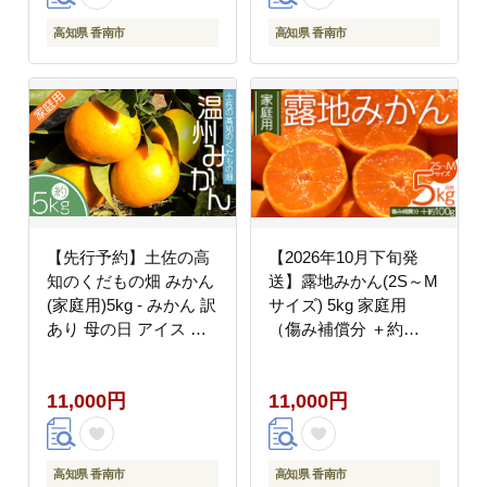
高知県 香南市
高知県 香南市
【先行予約】土佐の高
【2026年10月下旬発
知のくだもの畑 みかん
送】露地みかん(2S～M
(家庭用)5kg - みかん 訳
サイズ) 5kg 家庭用
あり 母の日 アイス み
（傷み補償分 ＋約
かんジュース ミカン
100g） om-0003
kd-0025
11,000円
11,000円
高知県 香南市
高知県 香南市