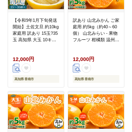
【令和9年1月下旬発送
訳あり 山北みかん ご家
開始】土佐文旦 約10kg
庭用 約5kg（約40～60
家庭用 訳あり 15玉?35
個） 山北みらい - 果物
玉 高知県 大玉 10キロ -
フルーツ 柑橘類 温州み
訳アリ 傷 果物 文旦 ぶ
かん ミカン 蜜柑 訳ア
んたん ブンタン フルー
リ わけあり 生産者応援
12,000円
12,000円
ツ 柑橘 香南市産 高知
甘い おいしい 高知県
県 数量限定 期間限定
香南市 yk-0076
季節限定 旬 常温 10000
円以上 1万円以上 ku-
高知県 香南市
高知県 香南市
0058