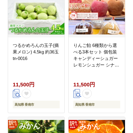
つるかめろんの玉子(摘
りんご飴 6種類から選
果メロン) 4.5kg 約36玉
べる3本セット 個包装
tn-0016
キャンディーシュガー
レモンシュガー シナモ
ンシュガー あまおう苺
シュガー 紅茶シュガー
11,500円
11,500円
ココアシュガー リンゴ
林檎 スイーツ おやつ
お菓子 tt-0015
高知県 香南市
高知県 香南市