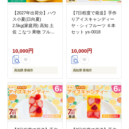
【2027年出荷分】ハウ
【7日程度で発送】手作
ス小夏(日向夏)
りアイスキャンディー
2.5kg(家庭用) 高知 土
ヤ・シィフルーツ ６本
佐 こなつ 果物 フルー
セット ys-0018
ツ 土佐の高知のくだも
の畑 【先行予約】 - 家
10,000円
10,000円
庭用 訳あり 小夏 ハウ
ス ミカン みかん 蜜柑
柑橘 果物 フルーツ こ
なつ のし対応可 熨斗
高知県 香南市
高知県 香南市
国産 kd-0029