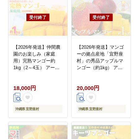
【2026年発送】仲間農
【2026年発送】マンゴ
園のお楽しみ（家庭
ーの拠点産地「宜野座
用）完熟マンゴー約
村」の秀品アップルマ
1kg（2～4玉） アーウ
ンゴー（約1kg） アー
ィン 果物 甘い 夏 濃厚
ウィン 果物 甘い 夏 濃
ギフト Mango ランキン
厚 ギフト Mango ラン
18,000円
20,000円
グ 完熟 お気に入り 収
キング 完熟 お気に入り
穫 人気 甘味 フルーツ
美味しい 人気 おすすめ
沖縄県 先行予約 食品
地元 沖縄県 先行予約
デザート 産地直送 送料
南国フルーツ デザート
沖縄県 宜野座村
沖縄県 宜野座村
無料
産地直送 送料無料