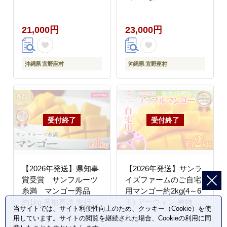
厚 お取り寄せ Mango
果物 甘い 夏 濃厚 ギフ
ランキング 完熟 お気に
ト Mango ランキング
21,000円
23,000円
入り 美味しい 人気 お
完熟 お気に入り 美味し
すすめ フルーツ 沖縄県
い 人気 おすすめ フル
南国 食品 デザート 産
ーツ 沖縄県 先行予約
地直送 送料無料
食品 人気 産地直送 送
沖縄県 宜野座村
沖縄県 宜野座村
料無料
【2026年発送】県知事
【2026年発送】サンラ
賞受賞 サンフルーツ
イズファームのご自宅
糸満 マンゴー秀品
用マンゴー約2kg(4～6
約1kg 産地直送 先行予
玉) アーウィン 果物 甘
当サイトでは、サイト利便性向上のため、クッキー（Cookie）を使
約 フルーツ 果物 くだ
い 夏 濃厚 ギフト
用しています。サイトの閲覧を継続された場合、Cookieの利用に同
もの アップルマンゴー
Mango ランキング 完熟