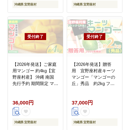
デザート 産地直送 送料
沖縄県 宜野座村
沖縄県 宜野座村
無料
【2026年発送】ご家庭
【2026年発送】贈答
用マンゴー 約4kg【宜
用 宜野座村産キーツ
野座村産】 沖縄 南国
マンゴー「マンゴーの
先行予約 期間限定 マン
丘」秀品 約2kg フル
ゴー 果物 くだもの フ
ーツ 甘い 美味しい 特
ルーツ 果実 家庭用 自
徴 香り お取り寄せ
36,000円
37,000円
宅用 濃厚 甘い 芳醇 夏
Mango デザート 大きい
希少 贈り物 ビタミン
おすすめ 贅沢 栄養価
国産 沖縄県 人気 産地
沖縄県 宜野座村
沖縄県 宜野座村
直送 送料無料