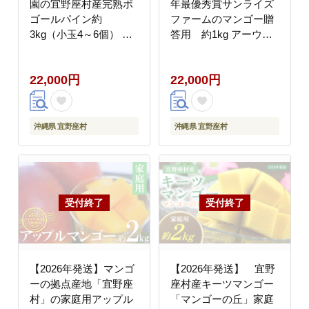
園の宜野座村産完熟ボ
年最優秀賞サンライズ
ゴールパイン約
ファームのマンゴー贈
3kg（小玉4～6個） 甘
答用 約1kg アーウィ
い 果物 熱帯 ジュース
ン 果物 甘い 夏 濃厚 ギ
パインアップル 沖縄 国
フト Mango ランキング
22,000円
22,000円
産 好き お祝い ギフト
完熟 お気に入り 収穫
トロピカルフルーツ パ
人気 甘味 フルーツ 沖
イナップル スナック 送
縄県 国産 食品 デザー
料無料 デザート 人気
ト 産地直送 宜野座村
沖縄県 宜野座村
沖縄県 宜野座村
甘味 送料無料 パイナッ
プル 宜野座村
【2026年発送】マンゴ
【2026年発送】 宜野
ーの拠点産地「宜野座
座村産キーツマンゴー
村」の家庭用アップル
「マンゴーの丘」家庭