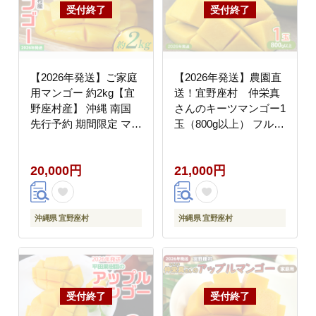
【2026年発送】ご家庭
【2026年発送】農園直
用マンゴー 約2kg【宜
送！宜野座村 仲栄真
野座村産】 沖縄 南国
さんのキーツマンゴー1
先行予約 期間限定 マン
玉（800g以上） フルー
ゴー 果物 くだもの フ
ツ 甘い 美味しい 特徴
ルーツ 果実 家庭用 自
香り お取り寄せ Mango
20,000円
21,000円
宅用 濃厚 甘い 芳醇 夏
ランキング 大きい 希少
贈り物 ビタミン おすす
め 贅沢 栄養価 国産 沖
縄県 人気 産地直送 送
沖縄県 宜野座村
沖縄県 宜野座村
料無料