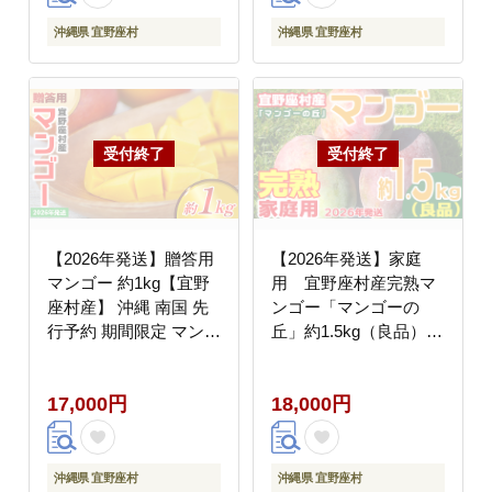
ク ちぎって食べる 夏限
すめ プレゼント 贈答
定 トロピカル ジューシ
冷蔵 国産 沖縄 沖縄県
沖縄県 宜野座村
沖縄県 宜野座村
ー フレッシュ 南国 フ
産
ルーツ 沖縄 宜野座村
【2026年発送】贈答用
【2026年発送】家庭
マンゴー 約1kg【宜野
用 宜野座村産完熟マ
座村産】 沖縄 南国 先
ンゴー「マンゴーの
行予約 期間限定 マンゴ
丘」約1.5kg（良品）
ー 果物 くだもの フル
アーウィン 果物 甘い
ーツ 果実 家庭用 自宅
夏 濃厚 ギフト Mango
17,000円
18,000円
用 濃厚 甘い 芳醇 夏
ランキング 完熟 お気に
入り 収穫 人気 甘味 フ
ルーツ 沖縄県 国産 食
品 デザート 産地直送
沖縄県 宜野座村
沖縄県 宜野座村