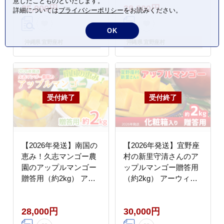
意したことものといたします。
25,000円
28,000円
アップル アーウィン種
お気に入り 収穫 人気
詳細については
プライバシーポリシー
をお読みください。
濃厚 デザート 贅沢 旬
甘味 フルーツ 沖縄県
の果物 甘い おすすめ
国産 食品 デザート 産
OK
プレゼント 贈答 冷蔵
地直送 宜野座村
沖縄県 宜野座村
沖縄県 宜野座村
国産 沖縄 沖縄県産
【2026年発送】南国の
【2026年発送】宜野座
恵み！久志マンゴー農
村の新里守清さんのア
園のアップルマンゴー
ップルマンゴー贈答用
贈答用（約2kg） アー
（約2kg） アーウィン
ウィン 果物 甘い 夏 濃
マンゴー 甘い 夏 濃厚
厚 ギフト Mango ラン
お取り寄せ 贈り物 ラン
28,000円
30,000円
キング 完熟 お気に入り
キング 完熟 お気に入り
美味しい 人気 甘味 フ
美味しい 人気 おすすめ