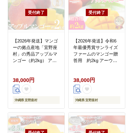
【2026年発送】マンゴ
【2026年発送】令和6
ーの拠点産地「宜野座
年最優秀賞サンライズ
村」の秀品アップルマ
ファームのマンゴー贈
ンゴー（約2kg） アー
答用 約2kg アーウィ
ウィン 果物 甘い 夏 濃
ン 果物 甘い 夏 濃厚 ギ
厚 ギフト Mango ラン
フト Mango ランキング
38,000円
38,000円
キング 完熟 お気に入り
完熟 お気に入り 収穫
美味しい 人気 おすすめ
人気 甘味 フルーツ 沖
地元 沖縄県 先行予約
縄県 国産 食品 デザー
南国フルーツ デザート
ト 産地直送 宜野座村
沖縄県 宜野座村
沖縄県 宜野座村
産地直送 送料無料