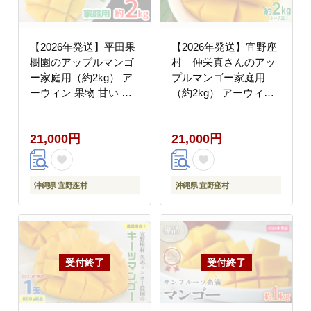
【2026年発送】平田果
【2026年発送】宜野座
樹園のアップルマンゴ
村 仲栄真さんのアッ
ー家庭用（約2kg） ア
プルマンゴー家庭用
ーウィン 果物 甘い 夏
（約2kg） アーウィン
濃厚 ギフト Mango ラ
果物 甘い 夏 濃厚 お取
ンキング 完熟 お気に入
り寄せ Mango ランキン
21,000円
21,000円
り 美味しい 人気 おす
グ 完熟 お気に入り 美
すめ フルーツ 沖縄県
味しい 人気 おすすめ
先行予約 食品 人気 産
フルーツ 沖縄県 先行予
地直送 送料無料
約 食品 デザート 産地
沖縄県 宜野座村
沖縄県 宜野座村
直送 送料無料