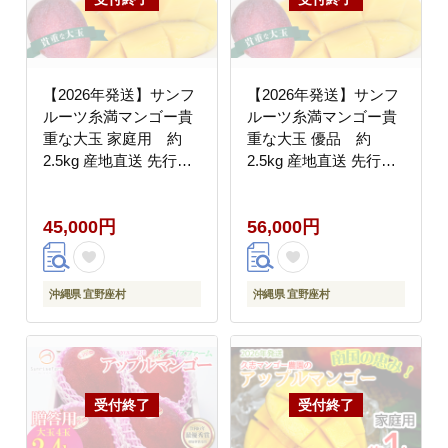
【2026年発送】サンフ
【2026年発送】サンフ
ルーツ糸満マンゴー貴
ルーツ糸満マンゴー貴
重な大玉 家庭用 約
重な大玉 優品 約
2.5kg 産地直送 先行予
2.5kg 産地直送 先行予
約 フルーツ 果物 くだ
約 フルーツ 果物 くだ
もの アップルマンゴー
もの アップルマンゴー
45,000円
56,000円
アップル アーウィン種
アップル アーウィン種
濃厚 デザート 贅沢 旬
濃厚 デザート 贅沢 旬
の果物 甘い おすすめ
の果物 甘い おすすめ
プレゼント 贈答 冷蔵
プレゼント 贈答 冷蔵
沖縄県 宜野座村
沖縄県 宜野座村
国産 沖縄 沖縄県産
国産 沖縄 沖縄県産