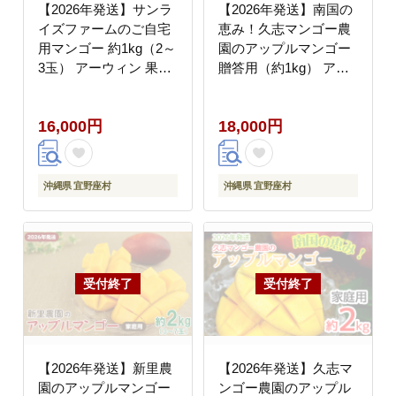
【2026年発送】サンラ
【2026年発送】南国の
イズファームのご自宅
恵み！久志マンゴー農
用マンゴー 約1kg（2～
園のアップルマンゴー
3玉） アーウィン 果物
贈答用（約1kg） アー
甘い 夏 濃厚 ギフト
ウィン 果物 甘い 夏 濃
Mango ランキング 完熟
厚 ギフト Mango ラン
16,000円
18,000円
お気に入り 収穫 人気
キング 完熟 お気に入り
甘味 フルーツ 沖縄県
美味しい 人気 おすすめ
国産 食品 デザート 産
フルーツ 沖縄県 先行予
地直送 宜野座村
約 食品 デザート 産地
沖縄県 宜野座村
沖縄県 宜野座村
直送 送料無料
【2026年発送】新里農
【2026年発送】久志マ
園のアップルマンゴー
ンゴー農園のアップル