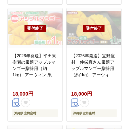
送料無料
【2026年発送】平田果
【2026年発送】宜野座
樹園の厳選アップルマ
村 仲栄真さん厳選ア
ンゴー贈答用（約
ップルマンゴー贈答用
1kg） アーウィン 果物
（約1kg） アーウィン
甘い 夏 濃厚 ギフト
果物 甘い 夏 濃厚 お取
Mango ランキング 完熟
り寄せ Mango ランキン
18,000円
18,000円
お気に入り 美味しい 人
グ 完熟 お気に入り 美
気 おすすめ フルーツ
味しい 人気 おすすめ
沖縄県 先行予約 食品
フルーツ 沖縄県 先行予
デザート 産地直送 送料
約 食品 デザート 産地
沖縄県 宜野座村
沖縄県 宜野座村
無料
直送 送料無料