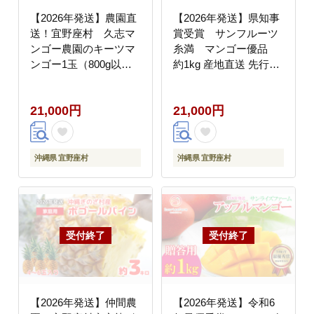
【2026年発送】農園直
【2026年発送】県知事
送！宜野座村 久志マ
賞受賞 サンフルーツ
ンゴー農園のキーツマ
糸満 マンゴー優品
ンゴー1玉（800g以
約1kg 産地直送 先行予
上） フルーツ 甘い 美
約 フルーツ 果物 くだ
味しい 特徴 香り お取
もの アップルマンゴー
21,000円
21,000円
り寄せ Mango ランキン
アップル アーウィン種
グ 大きい 希少 贈り物
濃厚 デザート 贅沢 旬
ビタミン おすすめ 贅沢
の果物 甘い おすすめ
栄養価 国産 沖縄県 人
プレゼント 贈答 冷蔵
沖縄県 宜野座村
沖縄県 宜野座村
気 産地直送 送料無料
国産 沖縄 沖縄県産
【2026年発送】仲間農
【2026年発送】令和6