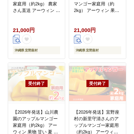
家庭用（約2kg） 農家
マンゴー家庭用（約
さん直送 アーウィン 果
2kg） アーウィン 果物
物 甘い 夏 濃厚 ギフト
甘い 夏 濃厚 ギフト
Mango ランキング 完熟
Mango ランキング 完熟
21,000円
21,000円
お気に入り 収穫 人気
お気に入り 美味しい 人
フルーツ 沖縄県 先行予
気 おすすめ フルーツ
約 デザート 甘味 産地
沖縄県 先行予約 食品
直送 送料無料
デザート 産地直送 送料
沖縄県 宜野座村
沖縄県 宜野座村
無料
【2026年発送】山川農
【2026年発送】宜野座
園のアップルマンゴー
村の新里守清さんのア
家庭用（約2kg） アー
ップルマンゴー家庭用
ウィン 果物 甘い 夏 濃
（約2kg） アーウィン