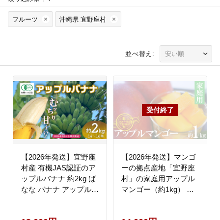
フルーツ
沖縄県 宜野座村
並べ替え:
【2026年発送】宜野座
【2026年発送】マンゴ
村産 有機JAS認証のア
ーの拠点産地「宜野座
ップルバナナ 約2kg ば
村」の家庭用アップル
なな バナナ アップルバ
マンゴー（約1kg） ア
ナナ フルーツ 果物 青
ーウィン 果物 甘い 夏
果物 トロピカルフルー
濃厚 お取り寄せ Mango