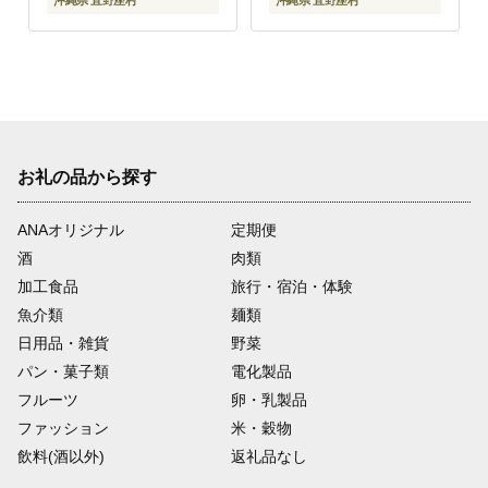
沖縄県 宜野座村
沖縄県 宜野座村
地直送 宜野座村
国産 沖縄 沖縄県産
お礼の品から探す
ANAオリジナル
定期便
酒
肉類
加工食品
旅行・宿泊・体験
魚介類
麺類
日用品・雑貨
野菜
パン・菓子類
電化製品
フルーツ
卵・乳製品
ファッション
米・穀物
飲料(酒以外)
返礼品なし