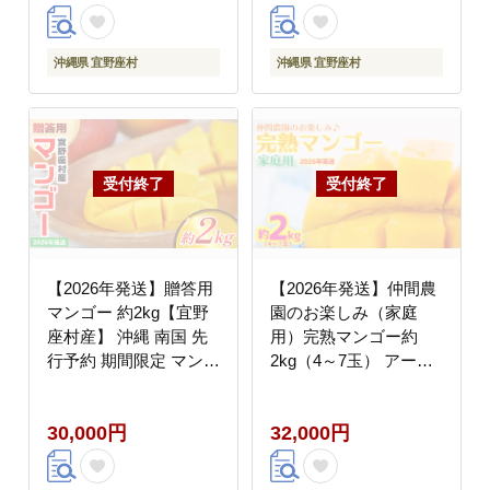
味しい 人気 おすすめ
贅沢 旬の果物 甘い お
フルーツ 沖縄県 先行予
すすめ プレゼント 贈答
約 食品 デザート 産地
冷蔵 国産 沖縄 沖縄県
沖縄県 宜野座村
沖縄県 宜野座村
直送 送料無料
産
【2026年発送】贈答用
【2026年発送】仲間農
マンゴー 約2kg【宜野
園のお楽しみ（家庭
座村産】 沖縄 南国 先
用）完熟マンゴー約
行予約 期間限定 マンゴ
2kg（4～7玉） アーウ
ー 果物 くだもの フル
ィン 果物 甘い 夏 濃厚
ーツ 果実 家庭用 自宅
ギフト Mango ランキン
30,000円
32,000円
用 濃厚 甘い 芳醇 夏
グ 完熟 お気に入り 収
穫 人気 甘味 フルーツ
沖縄県 先行予約 食品