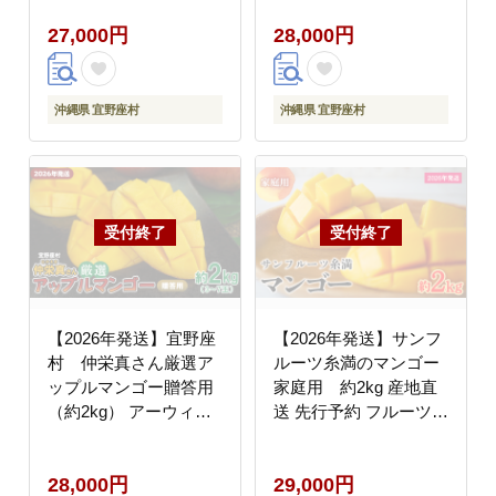
濃厚 ギフト Mango ラ
Mango ランキング 完熟
27,000円
28,000円
ンキング 完熟 お気に入
お気に入り 美味しい 人
り 収穫 人気 甘味 フル
気 おすすめ フルーツ
ーツ 沖縄県 国産 食品
沖縄県 先行予約 食品
デザート 産地直送 送料
デザート 産地直送 送料
沖縄県 宜野座村
沖縄県 宜野座村
無料
無料
【2026年発送】宜野座
【2026年発送】サンフ
村 仲栄真さん厳選ア
ルーツ糸満のマンゴー
ップルマンゴー贈答用
家庭用 約2kg 産地直
（約2kg） アーウィン
送 先行予約 フルーツ
果物 甘い 夏 濃厚 お取
果物 くだもの アップル
り寄せ Mango ランキン
マンゴー アップル アー
28,000円
29,000円
グ 完熟 お気に入り 美
ウィン種 濃厚 デザート