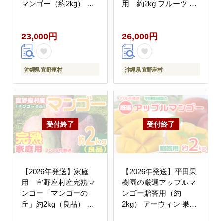
マンゴー（約2kg） ア
用 約2kg フルーツ 甘
ーウィン 果物 甘い 夏
い 美味しい 特徴 香り
濃厚 お取り寄せ Mango
お取り寄せ Mango デザ
23,000円
26,000円
ランキング 完熟 お気に
ート 大きい 希少 贈り
入り 美味しい 人気 お
物 ビタミン おすすめ
すすめ 地元 沖縄県 先
贅沢 栄養価 国産 沖縄
行予約 南国フルーツ デ
県 人気 産地直送 送料
沖縄県 宜野座村
沖縄県 宜野座村
ザート 産地直送 送料無
無料
料
【2026年発送】家庭
【2026年発送】平田果
用 宜野座村産完熟マ
樹園の厳選アップルマ
ンゴー「マンゴーの
ンゴー贈答用（約
丘」約2kg（良品） ア
2kg） アーウィン 果物
ーウィン 果物 甘い 夏
甘い 夏 濃厚 ギフト