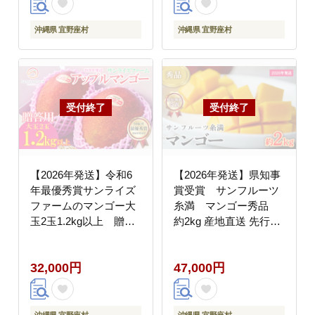
ルーツ 沖縄県 先行予約
フルーツ 沖縄県 南国
食品 デザート 産地直送
産地直送 デザート 果物
沖縄県 宜野座村
沖縄県 宜野座村
送料無料
宜野座村
【2026年発送】令和6
【2026年発送】県知事
年最優秀賞サンライズ
賞受賞 サンフルーツ
ファームのマンゴー大
糸満 マンゴー秀品
玉2玉1.2kg以上 贈答
約2kg 産地直送 先行予
用 アーウィン 果物 甘
約 フルーツ 果物 くだ
い 夏 濃厚 ギフト
もの アップルマンゴー
32,000円
47,000円
Mango ランキング 完熟
アップル アーウィン種
お気に入り 収穫 人気
濃厚 デザート 贅沢 旬
甘味 フルーツ 沖縄県
の果物 甘い おすすめ
国産 食品 デザート 産
プレゼント 贈答 冷蔵