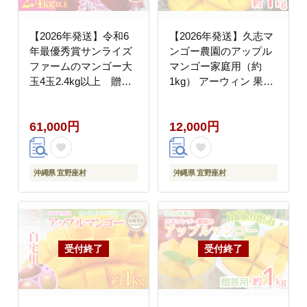
【2026年発送】令和6
【2026年発送】久志マ
年最優秀賞サンライズ
ンゴー農園のアップル
ファームのマンゴー大
マンゴー家庭用（約
玉4玉2.4kg以上 贈答
1kg） アーウィン 果物
用 アーウィン 果物 甘
甘い 夏 濃厚 ギフト
い 夏 濃厚 ギフト
Mango ランキング 完熟
61,000円
12,000円
Mango ランキング 完熟
お気に入り 美味しい 人
お気に入り 収穫 人気
気 おすすめ フルーツ
甘味 フルーツ 沖縄県
沖縄県 先行予約 食品
国産 食品 デザート 産
デザート 産地直送 送料
沖縄県 宜野座村
沖縄県 宜野座村
地直送 宜野座村
無料