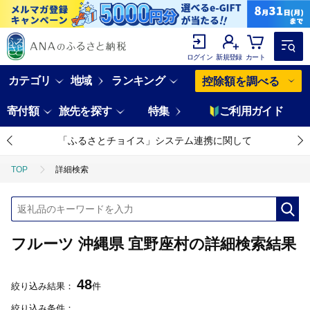
ログイン
新規登録
カート
カテゴリ
地域
ランキング
控除額を調べる
寄付額
旅先を探す
特集
ご利用ガイド
「ふるさとチョイス」システム連携に関して
TOP
詳細検索
フルーツ 沖縄県 宜野座村の詳細検索結果
48
絞り込み結果：
件
絞り込み条件：