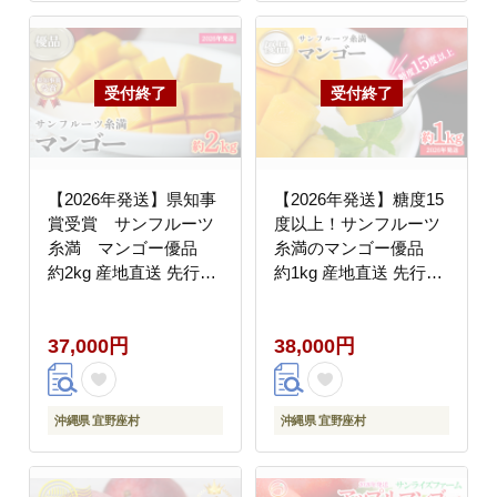
【2026年発送】県知事
【2026年発送】糖度15
賞受賞 サンフルーツ
度以上！サンフルーツ
糸満 マンゴー優品
糸満のマンゴー優品
約2kg 産地直送 先行予
約1kg 産地直送 先行予
約 フルーツ 果物 くだ
約 フルーツ 果物 くだ
もの アップルマンゴー
もの アップルマンゴー
37,000円
38,000円
アップル アーウィン種
アップル アーウィン種
濃厚 デザート 贅沢 旬
濃厚 デザート 贅沢 旬
の果物 甘い おすすめ
の果物 甘い おすすめ
プレゼント 贈答 冷蔵
プレゼント 贈答 冷蔵
沖縄県 宜野座村
沖縄県 宜野座村
国産 沖縄 沖縄県産
国産 沖縄 沖縄県産