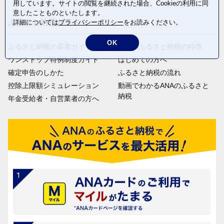
用しています。サイトの閲覧を継続された場合、Cookieの利用に同
意したことものといたします。
ふるさと納税ガイド
詳細については
プライバシーポリシー
をお読みください。
OK
ふるさと納税の基本ガイド
ANAのふるさと納税の特徴
ワンストップ特例制度ガイド
はじめての方へ
確定申告のしかた
ふるさと納税の流れ
控除上限額シミュレーション
動画でわかるANAのふるさと
納税
年金受給者・自営業者の方へ