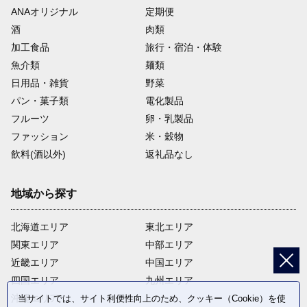
ANAオリジナル
定期便
酒
肉類
加工食品
旅行・宿泊・体験
魚介類
麺類
日用品・雑貨
野菜
パン・菓子類
電化製品
フルーツ
卵・乳製品
ファッション
米・穀物
飲料(酒以外)
返礼品なし
地域から探す
北海道エリア
東北エリア
関東エリア
中部エリア
近畿エリア
中国エリア
四国エリア
九州エリア
沖縄エリア
当サイトでは、サイト利便性向上のため、クッキー（Cookie）を使