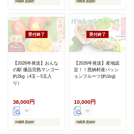
沖縄県 恩納村
沖縄県 恩納村
【2026年発送】おんな
【2026年発送】産地認
の駅 優品完熟マンゴー
定！！恩納村産パッシ
約2kg（4玉～5玉入
ョンフルーツ(約1kg)
り）
38,000円
10,000円
沖縄県 恩納村
沖縄県 恩納村