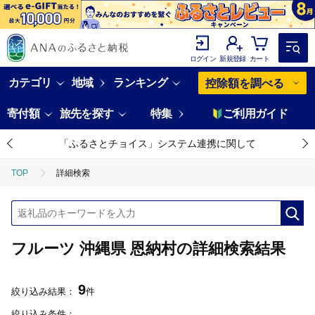
ログイン
新規登録
カート
カテゴリ
地域
ランキング
控除額を調べる
寄付額
旅先を探す
特集
ご利用ガイド
「ふるさとチョイス」システム連携に関して
TOP
詳細検索
フルーツ 沖縄県 恩納村の詳細検索結果
9
絞り込み結果：
件
絞り込み条件：