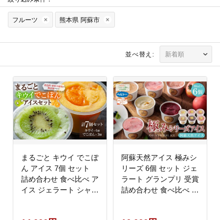
フルーツ
熊本県 阿蘇市
並べ替え:
まるごと キウイ でこぽ
阿蘇天然アイス 極みシ
ん アイス 7個 セット
リーズ 6個 セット ジェ
詰め合わせ 食べ比べ ア
ラート グランプリ 受賞
イス ジェラート シャー
詰め合わせ 食べ比べ バ
ベット バラエティ 素材
ラエティ 素材 こだわり
こだわり 人気 涼しい
人気 涼しい 冷たい 冷