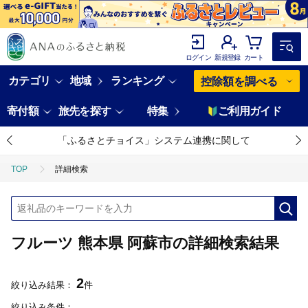
ログイン
新規登録
カート
カテゴリ
地域
ランキング
控除額を調べる
寄付額
旅先を探す
特集
ご利用ガイド
「ふるさとチョイス」システム連携に関して
TOP
詳細検索
フルーツ 熊本県 阿蘇市の詳細検索結果
2
絞り込み結果：
件
絞り込み条件：