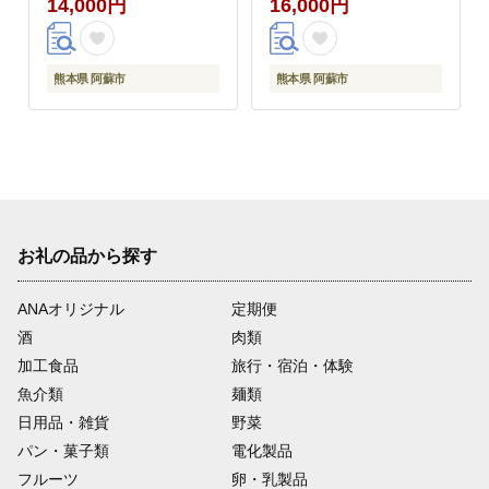
14,000円
16,000円
冷たい 冷凍 さっぱり
凍 さっぱり 美味しい
美味しい 贅沢 果物 フ
贅沢 果物 フルーツ お
ルーツ おやつ 夏 お中
やつ 夏 お中元 お歳暮
元 お歳暮 熊本県 阿蘇
熊本県 阿蘇市
熊本県 阿蘇市
熊本県 阿蘇市
市
お礼の品から探す
ANAオリジナル
定期便
酒
肉類
加工食品
旅行・宿泊・体験
魚介類
麺類
日用品・雑貨
野菜
パン・菓子類
電化製品
フルーツ
卵・乳製品