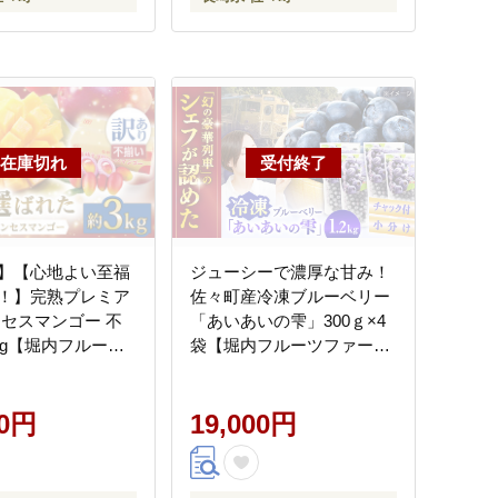
】【心地よい至福
ジューシーで濃厚な甘み！
！】完熟プレミア
佐々町産冷凍ブルーベリー
ンセスマンゴー 不
「あいあいの雫」300ｇ×4
0g【堀内フルーツ
袋【堀内フルーツファー
[QAT015]
ム】 [QAT017]
00円
19,000円