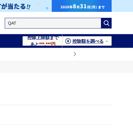
控除上限額まで
控除額を調べる
あと
***,***円