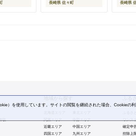
町
長崎県 佐々町
長崎県 
地域から探す
ふる
kie）を使用しています。サイトの閲覧を継続された場合、Cookie
。
北海道エリア
東北エリア
ふるさ
体験
関東エリア
中部エリア
ワンス
近畿エリア
中国エリア
確定申
四国エリア
九州エリア
控除上