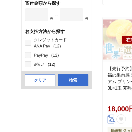
寄付金額から探す
～
円
円
お支払方法から探す
クレジットカード
ANA Pay
(12)
PayPay
(12)
d払い
(12)
【先行予約
福の果肉感
クリア
検索
アム プリン
3L×1玉 完
質マンゴー 
内フルーツ
[QAT006] [Q
18,000
長崎県 佐々