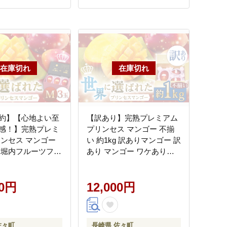
約】【心地よい至
【訳あり】完熟プレミアム
感！】完熟プレミ
プリンセス マンゴー 不揃
リンセス マンゴー
い 約1kg 訳ありマンゴー 訳
 【堀内フルーツファ
あり マンゴー ワケありマ
T008] [QAT008]
ンゴー【堀内フルーツファ
ーム】 [QAT009] [QAT009]
00円
12,000円
佐々町
長崎県 佐々町