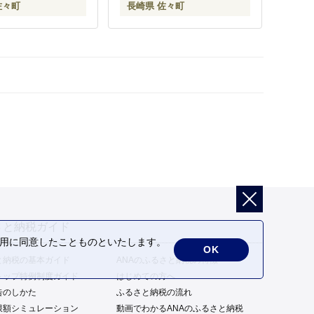
佐々町
長崎県 佐々町
さと納税ガイド
の利用に同意したことものといたします。
OK
と納税の基本ガイド
ANAのふるさと納税の特徴
トップ特例制度ガイド
はじめての方へ
告のしかた
ふるさと納税の流れ
限額シミュレーション
動画でわかるANAのふるさと納税