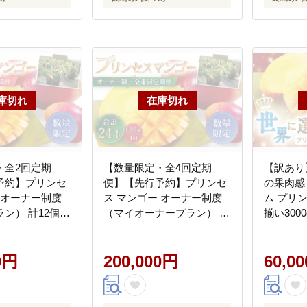
・全2回定期
【数量限定・全4回定期
【訳あり
予約】プリンセ
便】【先行予約】プリンセ
の果肉感
 オーナー制度
ス マンゴー オーナー制度
ム プリ
ン） 計12個
（マイオーナープラン） 計
揃い300
ー 高品質マンゴ
24個 完熟マンゴー 高品質
ファーム】 
ー【堀内フルーツ
マンゴー まんごー 20万円
[QAT015]
AT011]
0円
200000円【堀内フルーツフ
200,000円
60,0
ァーム】 [QAT012]
[QAT012]