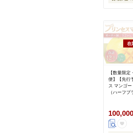
【数量限定
便】【先行
ス マンゴー
（ハーフプラ
完熟マンゴ
ー まんご
ファーム】 [Q
100,00
[QAT011]