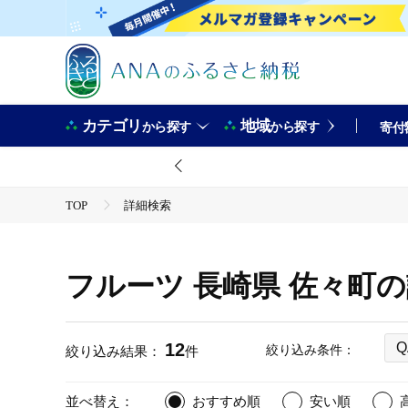
カテゴリ
地域
から探す
から探す
寄付
TOP
詳細検索
フルーツ 長崎県 佐々町
12
Q
絞り込み条件：
絞り込み結果：
件
並べ替え：
おすすめ順
安い順