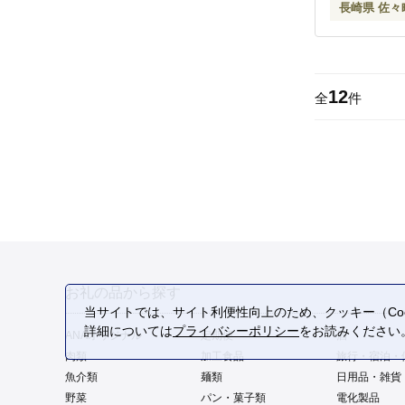
長崎県 佐々
12
全
件
お礼の品から探す
当サイトでは、サイト利便性向上のため、クッキー（Coo
詳細については
プライバシーポリシー
をお読みください
ANAオリジナル
定期便
酒
肉類
加工食品
旅行・宿泊・
魚介類
麺類
日用品・雑貨
野菜
パン・菓子類
電化製品