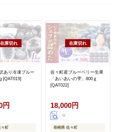
訳あり冷凍ブルー
佐々町産ブルーベリー生果
[QAT019]
「あいあいの雫」800ｇ
[QAT022]
00円
18,000円
佐々町
長崎県 佐々町