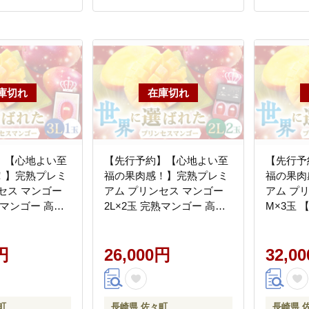
】【心地よい至
【先行予約】【心地よい至
【先行予
！】完熟プレミ
福の果肉感！】完熟プレミ
福の果肉
セス マンゴー
アム プリンセス マンゴー
アム プ
熟マンゴー 高品
2L×2玉 完熟マンゴー 高品
M×3玉
まんごー 【堀
質マンゴー まんごー 【堀
ーム】 [QA
ファーム】
内フルーツファーム】
AT006]
円
[QAT007] [QAT007]
26,000円
32,0
町
長崎県 佐々町
長崎県 