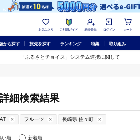
お気に入り
ご利用ガイド
新規登録
ログイン
カート
額から探す
旅先を探す
ランキング
特集
取り組み
「ふるさとチョイス」システム連携に関して
の詳細検索結果
AT
フルーツ
長崎県 佐々町
高い順
新着順