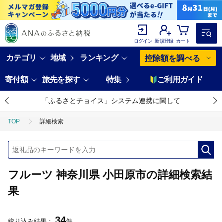
ログイン
新規登録
カート
カテゴリ
地域
ランキング
控除額を調べる
寄付額
旅先を探す
特集
ご利用ガイド
「ふるさとチョイス」システム連携に関して
TOP
詳細検索
フルーツ 神奈川県 小田原市の詳細検索結
果
34
絞り込み結果：
件