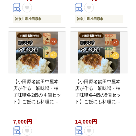
神奈川県 小田原市
神奈川県 小田原市
【小田原老舗田中屋本
【小田原老舗田中屋本
店が作る 鯛味噌・柚
店が作る 鯛味噌・柚
子味噌各2個の４個セッ
子味噌各4個の8個セッ
ト】ご飯にも料理にも
ト】ご飯にも料理にも
使える、万能味噌 鯛
使える、万能味噌 鯛
味噌・柚子味噌セット
味噌・柚子味噌セッ
7,000円
14,000円
【 味噌 みそ 神奈川県
ト。【 味噌 みそ 神奈
小田原市 】
川県 小田原市 】