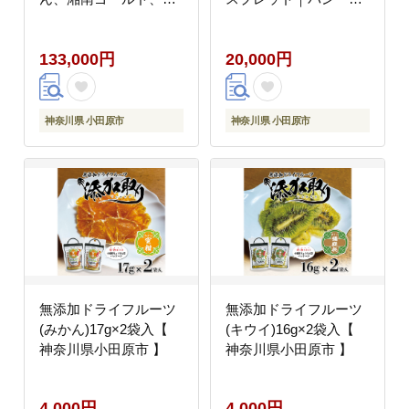
ルーベリーミルク、い
ーグルト・お菓子作り
ちごミルク、キウイヨ
に【神奈川県小田原
133,000円
20,000円
ーグルト、甘夏ヨーグ
市】
ルト）120mlカップ各
２個合計１２個
神奈川県 小田原市
神奈川県 小田原市
無添加ドライフルーツ
無添加ドライフルーツ
(みかん)17g×2袋入【
(キウイ)16g×2袋入【
神奈川県小田原市 】
神奈川県小田原市 】
4,000円
4,000円