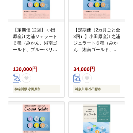
【定期便 12回】 小田
【定期便（2カ月ごと全
原産江之浦ジェラート
3回）】小田原産江之浦
６種（みかん、湘南ゴ
ジェラート６種（みか
ールド、ブルーベリー
ん、湘南ゴールド、ブ
ミルク、いちごミル
ルーベリーミルク、い
ク、キウイヨーグル
ちごミルク、キウイヨ
130,000円
34,000円
ト、甘夏ヨーグルト）
ーグルト、甘夏ヨーグ
120mlカップ各１個合
ルト）120mlカップ各
計６個
１個合計６個
神奈川県 小田原市
神奈川県 小田原市