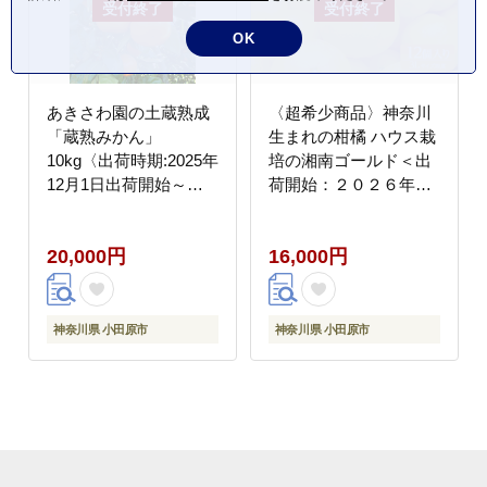
OK
あきさわ園の土蔵熟成
〈超希少商品〉神奈川
「蔵熟みかん」
生まれの柑橘 ハウス栽
10kg〈出荷時期:2025年
培の湘南ゴールド＜出
12月1日出荷開始～
荷開始：２０２６年２
2026年2月20日出荷終
月１５日出荷開始～２
了〉【 みかん 神奈川県
０２６年３月１０日出
20,000円
16,000円
小田原市 】
荷終了＞【フルーツ オ
レンジ 果物 柑橘 贈答
用 家庭用 自宅用 神奈
川県小田原市】
神奈川県 小田原市
神奈川県 小田原市