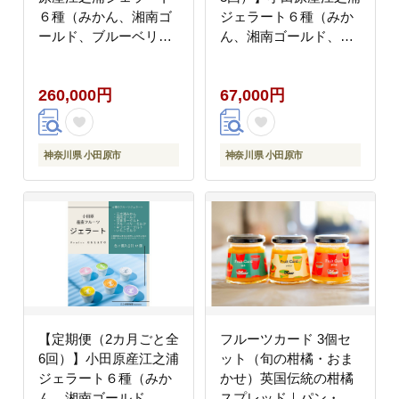
６種（みかん、湘南ゴ
ジェラート６種（みか
ールド、ブルーベリー
ん、湘南ゴールド、ブ
ミルク、いちごミル
ルーベリーミルク、い
ク、キウイヨーグル
ちごミルク、キウイヨ
260,000円
67,000円
ト、甘夏ヨーグルト）
ーグルト、甘夏ヨーグ
120mlカップ各２個合
ルト）120mlカップ各
計１２個
２個合計１２個
神奈川県 小田原市
神奈川県 小田原市
【定期便（2カ月ごと全
フルーツカード 3個セ
6回）】小田原産江之浦
ット（旬の柑橘・おま
ジェラート６種（みか
かせ）英国伝統の柑橘
ん、湘南ゴールド、ブ
スプレッド｜パン・ヨ