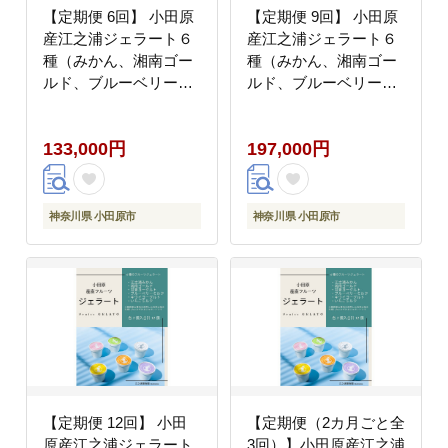
【定期便 6回】 小田原
【定期便 9回】 小田原
産江之浦ジェラート６
産江之浦ジェラート６
種（みかん、湘南ゴー
種（みかん、湘南ゴー
ルド、ブルーベリーミ
ルド、ブルーベリーミ
ルク、いちごミルク、
ルク、いちごミルク、
キウイヨーグルト、甘
キウイヨーグルト、甘
133,000円
197,000円
夏ヨーグルト）120ml
夏ヨーグルト）120ml
カップ各２個合計１２
カップ各２個合計１２
個
個
神奈川県 小田原市
神奈川県 小田原市
【定期便 12回】 小田
【定期便（2カ月ごと全
原産江之浦ジェラート
3回）】小田原産江之浦