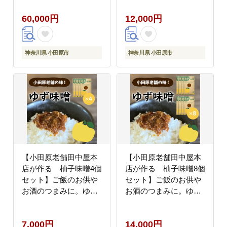
ト、甘夏ヨーグルト）
60,000円
12,000円
120mlカップ各１個合
計６個
神奈川県 小田原市
神奈川県 小田原市
【小田原老舗田中屋本
【小田原老舗田中屋本
店が作る 柚子味噌4個
店が作る 柚子味噌8個
セット】ご飯のお供や
セット】ご飯のお供や
お酒のつまみに。ゆず
お酒のつまみに。ゆず
の香りが癖になる。【
の香りが癖になる。【
味噌 みそ 神奈川県 小
味噌 みそ 神奈川県 小
7,000円
14,000円
田原市 】
田原市 】