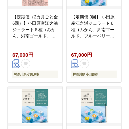
【定期便（2カ月ごと全
【定期便 3回】 小田原
6回）】小田原産江之浦
産江之浦ジェラート６
ジェラート６種（みか
種（みかん、湘南ゴー
ん、湘南ゴールド、ブ
ルド、ブルーベリーミ
ルーベリーミルク、い
ルク、いちごミルク、
ちごミルク、キウイヨ
キウイヨーグルト、甘
67,000円
67,000円
ーグルト、甘夏ヨーグ
夏ヨーグルト）120ml
ルト）120mlカップ各
カップ各２個合計１２
１個合計６個
個
神奈川県 小田原市
神奈川県 小田原市