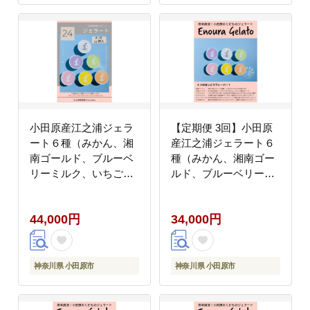
小田原産江之浦ジェラ
【定期便 3回】小田原
ート６種（みかん、湘
産江之浦ジェラート６
南ゴールド、ブルーベ
種（みかん、湘南ゴー
リーミルク、いちごミ
ルド、ブルーベリーミ
ルク、キウイヨーグル
ルク、いちごミルク、
ト、甘夏ヨーグルト）
キウイヨーグルト、甘
44,000円
34,000円
120mlカップ各４個合
夏ヨーグルト）120ml
計２４個
カップ各１個合計６個
神奈川県 小田原市
神奈川県 小田原市