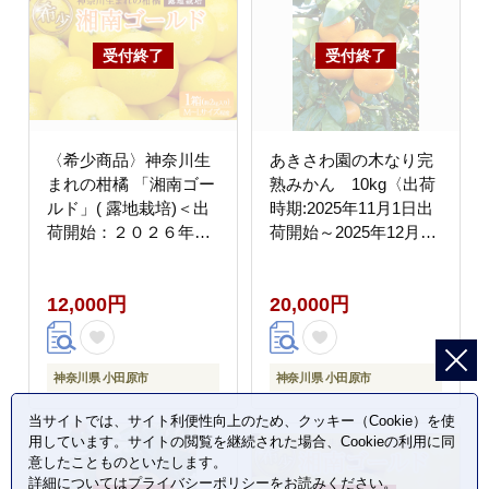
〈希少商品〉神奈川生
あきさわ園の木なり完
まれの柑橘 「湘南ゴー
熟みかん 10kg〈出荷
ルド」( 露地栽培)＜出
時期:2025年11月1日出
荷開始：２０２６年３
荷開始～2025年12月15
月６日出荷開始～２０
日出荷終了〉【 みかん
２６年３月３１日出荷
神奈川県 小田原市 】
12,000円
20,000円
終了＞【フルーツ オレ
ンジ 果物 柑橘 贈答用
家庭用 自宅用 神奈川県
小田原市】
神奈川県 小田原市
神奈川県 小田原市
当サイトでは、サイト利便性向上のため、クッキー（Cookie）を使
用しています。サイトの閲覧を継続された場合、Cookieの利用に同
意したことものといたします。
詳細については
プライバシーポリシー
をお読みください。