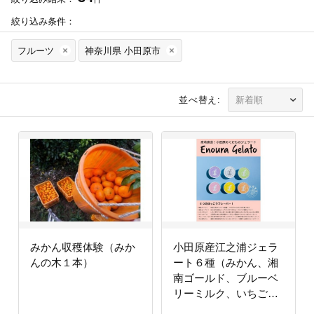
絞り込み条件：
フルーツ
神奈川県 小田原市
並べ替え:
みかん収穫体験（みか
小田原産江之浦ジェラ
んの木１本）
ート６種（みかん、湘
南ゴールド、ブルーベ
リーミルク、いちごミ
ルク、キウイヨーグル