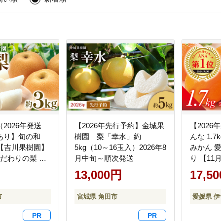
2026年発送
【2026年先行予約】金城果
【202
あり】旬の和
樹園 梨「幸水」約
んな 1.7
g【吉川果樹園】
5kg（10～16玉入）2026年8
みかん 愛
こだわりの梨 フ
月中旬～順次発送
り 【1
 旬の梨 宮城県
予定】 
13,000円
17,5
g
な マド
蜜柑 果
市
宮城県 角田市
愛媛県 
ツ 柑橘 
媛果試第2