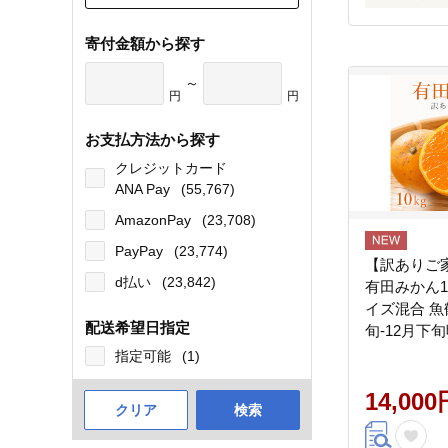
期開始 国産
類 皮 みか
寄付金額から探す
高知県
～
円
円
お支払方法から探す
クレジットカード
ANA Pay
(55,767)
AmazonPay
(23,708)
PayPay
(23,774)
【訳ありご
d払い
(23,842)
有田みかん10
イズ混合 魚
配送希望日指定
旬-12月下
山県 日高町
指定可能
(1)
アリ ご家庭用
wsh_uot249
14,000
クリア
検索
--