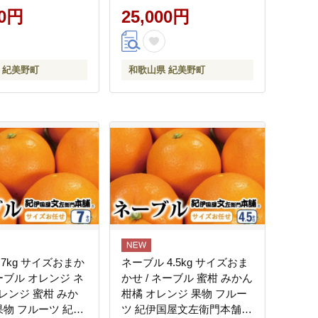
00円
10A】
25,000円
 紀美野町
和歌山県 紀美野町
7kg サイズおまか
ネーブル 4.5kg サイズおま
ーブル オレンジ ネ
かせ / ネーブル 蜜柑 みかん
レンジ 蜜柑 みか
柑橘 オレンジ 果物 フルー
果物 フルーツ 紀伊
ツ 紀伊国屋文左衛門本舗