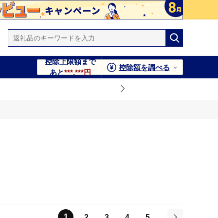
控除上限額まで
控除額を調べる
あと
***,***円
1
2
3
4
5