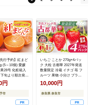
次
6年先行予約】紅まど
いちご ことか 270g×4パッ
kg (5～10個) 愛媛
ク 大粒 古都華 2027年発送
果28号 化粧箱入
数量限定 冷蔵 イチゴ 苺 フ
1月下旬より順次発送
ルーツ 果物 小分け ブラン
紅マドンナ まどん
ドいちご 甘い おすすめ 贈
00円
10,000円
ンナ みかん ミカン
答 プレゼント ギフト 奈良
物 くだもの フルー
県 奈良市 いちご農家だる
伊予市
奈良県 奈良市
かんきつ 柑橘類 愛
ま
8号 あいか ギフ