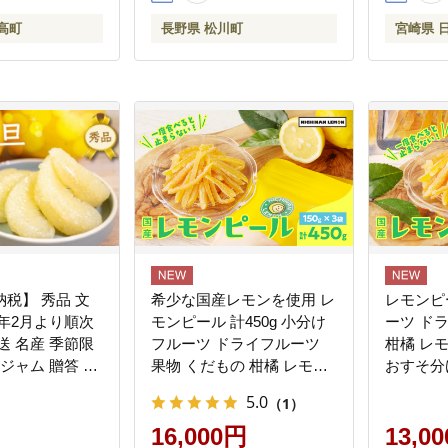
送料無料 
高町
長野県 松川町
宮崎県 
JAPAN_D
税】 秀品 文
希少な国産レモンを使用 レ
レモンピー
027年2月より順次
モンピール 計450g 小分け
ーツ ド
送 名産 季節限
フルーツ ドライフルーツ
柑橘 レモ
 ジャム 贈答 柑
果物 くだもの 柑橘 レモン
おすそ分
 果物 くだもの
檸檬 希少 国産 おすそ分け
ント お
5.0
（1）
 かんきつ 土佐
お菓子 お取り寄せ 食品 デ
り寄せ 
ん デザート お
ザート スイーツ おやつ 贈
16,000円
ト スイー
13,0