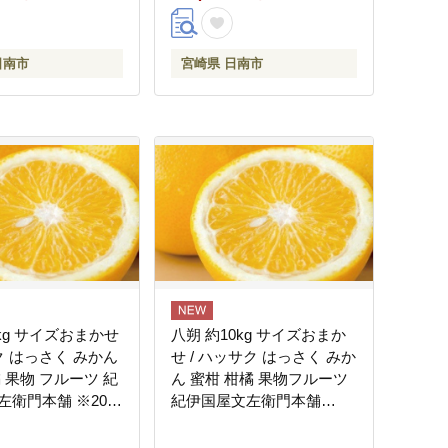
ランド 贅沢 小分け
保存料不使用 お土産 ギフ
宮崎県 日南市 送料
ト 贈り物 贈答 宮崎県 日南
会社 CITRUS
市 送料無料 株式会社
日南市
宮崎県 日南市
C146-26
CITRUS JAPAN_CB127-26
kg サイズおまかせ
八朔 約10kg サイズおまか
ク はっさく みかん
せ / ハッサク はっさく みか
 果物 フルーツ 紀
ん 蜜柑 柑橘 果物フルーツ
衛門本舗 ※2027
紀伊国屋文左衛門本舗
旬～4月上旬頃発送
※2027年1月下旬～4月上旬
tb021-r-5A】
頃発送予定 【kmtb021-r-