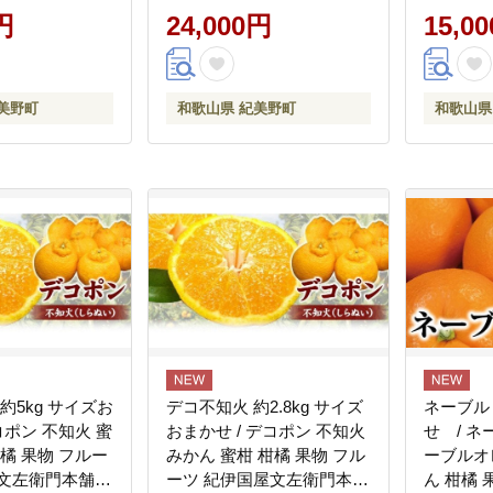
円
24,000円
15,0
美野町
和歌山県 紀美野町
和歌山県
約5kg サイズお
デコ不知火 約2.8kg サイズ
ネーブル 
コポン 不知火 蜜
おまかせ / デコポン 不知火
せ / ネ
柑橘 果物 フルー
みかん 蜜柑 柑橘 果物 フル
ーブルオ
屋文左衛門本舗
ーツ 紀伊国屋文左衛門本舗
ん 柑橘 