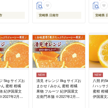
 高知県 須崎市
り物 ギフト 贈答 プレゼン
ーキ ブ
税 ギフト
ト 特産品 宮崎県 日南市 送
特産品 
料無料 株式会社 CITRUS
無料 株式
市
宮崎県 日南市
宮崎県 
JAPAN_CA100-26
JAPAN_B
 5kg サイズお
清見 オレンジ 8kg サイズお
八朔 約5
かん 蜜柑 柑橘
まかせ / みかん 蜜柑 柑橘
/ ハッサ
物 紀伊国屋文
果物 フルーツ 紀伊国屋文
蜜柑 柑橘
※2027年2月中
左衛門本舗 ※2027年2月中
伊国屋文左
旬頃発送予定
旬～4月下旬頃発送予定
年1月下
r-5】
【kmtb011-r-8】
予定 【km