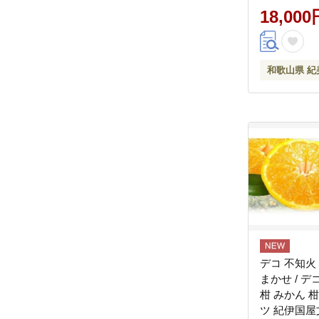
18,000
和歌山県 紀
デコ 不知火 
まかせ / デ
柑 みかん 
ツ 紀伊国