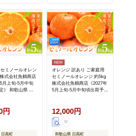
物 贈答用 おすすめ
取り寄せ 国産 愛媛
36
 セミノールオレン
オレンジ 訳あり ご家庭用
g 株式会社魚鶴商店
セミノールオレンジ 約5kg
年5月上旬-5月中旬
株式会社魚鶴商店《2027年
定》 和歌山県 日
5月上旬-5月中旬頃出荷予
 フルーツ---
定》 和歌山県 日高町 柑橘
47_5j5c_26_14000_5kg-
フルーツ---
00円
wsh_uot248_5j5c_26_12000_5kg-
12,000円
--
 日高町
和歌山県 日高町