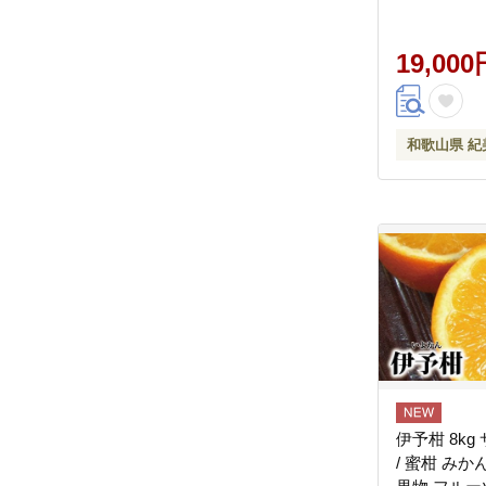
※2027年
頃順次発送
定不可) 【kmt
19,000
和歌山県 紀
伊予柑 8k
/ 蜜柑 みか