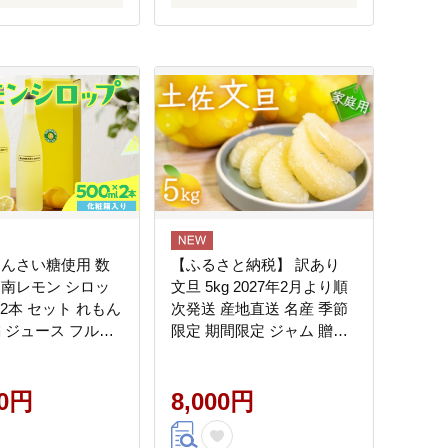
てんさい糖使用 数
【ふるさと納税】 訳あり
日南レモン シロッ
文旦 5kg 2027年2月より順
l 2本 セット れもん
次発送 産地直送 名産 季節
橘 ジュース フルー
限定 期間限定 ジャム 贈答
くだもの 飲料 飲み
柑橘 フルーツ 果物 くだも
ジナル ブレンド ホ
の 果実 みかん かんきつ 土
イス ソーダ割 国産
00円
佐文旦 ぶんたん デザート
8,000円
すすめ ギフト 贈り
お祝い ご褒美 高知県 須崎
冷蔵 宮崎県 日南市
市 ふるさと納税 ギフト