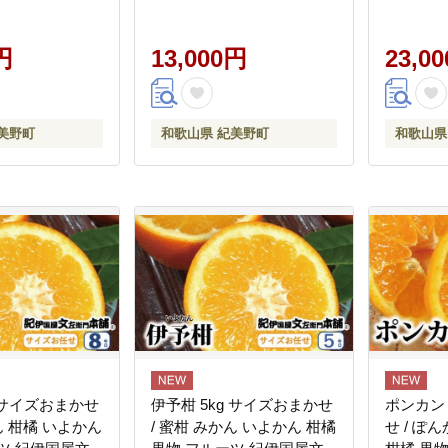
2月上旬～4月上旬
※2027年2月上旬～4月上旬
国屋文左衛
予定(お届け日指
頃順次発送予定(お届け日指
1月中旬
b010-r-5】
円
定不可) 【kmtb010-r-
13,000円
送予定(
23,0
2d8】
可) 【km
美野町
和歌山県 紀美野町
和歌山県
g サイズおまかせ
伊予柑 5kg サイズおまかせ
ポンカン 
ん 柑橘 いよかん
/ 蜜柑 みかん いよかん 柑橘
せ / ぽ