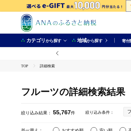
カテゴリ
地域
から探す
から探す
寄付
TOP
詳細検索
フルーツの詳細検索結果
55,767
絞り込み条件：
絞り込み結果：
件
並べ替え：
おすすめ順
安い順