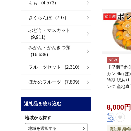
もも
(4,573)
さくらんぼ
(797)
ぶどう・マスカット
(9,911)
みかん・かんきつ類
(16,639)
フルーツセット
(2,310)
【早期予約】
カン 4kg 
時期 訳あり
ほかのフルーツ
(7,809)
ング 産地直
ツ ジュース
と納税 みか
返礼品を絞り込む
の ミカン 
8,000円
ン ジュース
地域から探す
みかん ふる
ふるさと納税
地域を選択する
高知県 須崎