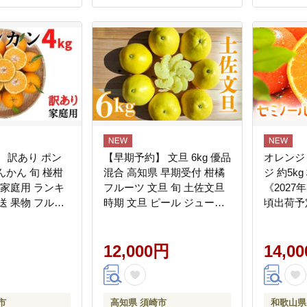
ト 贈り
人気 お
伊予市｜B
 訳あり ポン
【早期予約】 文旦 6kg 優品
オレンジ
ぽんかん 旬 椪柑
混合 高知県 早期受付 柑橘
ジ 約5k
 家庭用 ランキ
フルーツ 文旦 旬 土佐文旦
《2027
送 果物 フルー
時期 文旦 ピール ジュース
頃出荷予
 立目産 ふるさ
ぶんたん ブンタン 分担 果
高町 柑橘
ん 柑橘 くだも
物 みかん 文旦 産地直送 文
wsh_uot2
果肉 蜜柑 ポンカ
旦 高知 HNT011
12,000円
--
14,0
 ふるさと納税
さと納税 果物
 フルーツ 早
市
高知県 須崎市
和歌山県