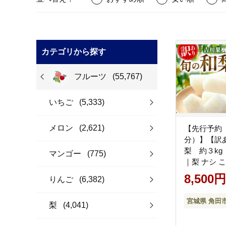
カテゴリから探す
フルーツ
(55,767)
いちご
(5,333)
メロン
(2,621)
【先行予約（
分）】【訳
梨 約３k
マンゴー
(775)
｜梨 ナシ 
ルーツ 果物
8,500円
りんご
(6,382)
角田市 約3k
宮城県 角田
梨
(4,041)