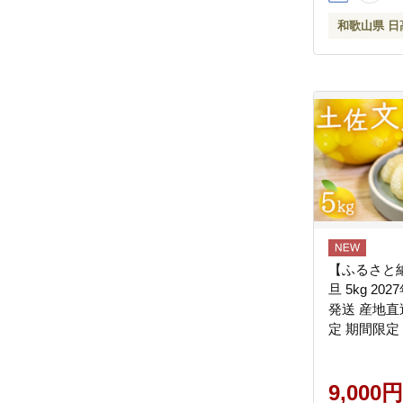
和歌山県 日
【ふるさと納
旦 5kg 2
発送 産地直
定 期間限定
橘 フルーツ
果実 みかん
文旦 ぶんた
9,000円