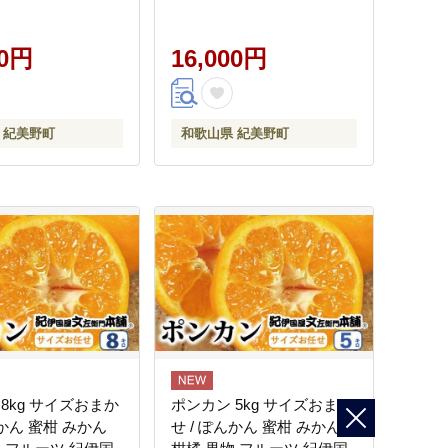
門本舗 ※2027年
※2027年1月中旬～2月上旬
～2月上旬頃順次発
頃に順次発送予定(お届け日
お届け日指定不
00円
指定不可) 【kmtb028-r-
16,000円
tb028-r-7A】
4d5A】
 紀美野町
和歌山県 紀美野町
8kg サイズおまか
ポンカン 5kg サイズおまか
んかん 蜜柑 みかん
せ / ぽんかん 蜜柑 みかん