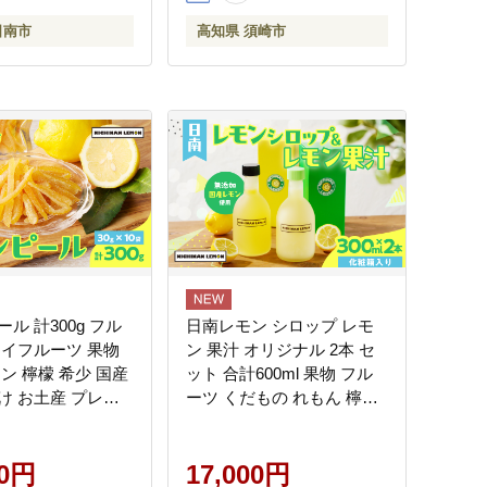
株式会社 CITRUS
NPO004_x
日南市
高知県 須崎市
B48-26
ル 計300g フル
日南レモン シロップ レモ
ライフルーツ 果物
ン 果汁 オリジナル 2本 セ
ン 檸檬 希少 国産
ット 合計600ml 果物 フル
け お土産 プレゼ
ーツ くだもの れもん 檸檬
菓子 おつまみ お取
柑橘 ジュース 飲料 ドリン
グルメ 食品 デザー
ク レモネード 国産 食品 オ
ツ おやつ 甘い ケ
00円
リジナル ブレンド 無添加
17,000円