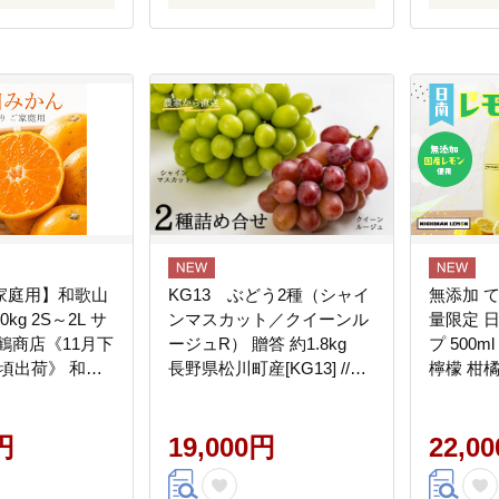
 産地直送 果物
ん 柑橘類 みかん
家庭用】和歌山
KG13 ぶどう2種（シャイ
無添加 
kg 2S～2L サ
ンマスカット／クイーンル
量限定 
鶴商店《11月下
ージュR） 贈答 約1.8kg
プ 500m
旬頃出荷》 和歌
長野県松川町産[KG13] //長
檸檬 柑
 みかん 柑橘 訳
野県 南信州 松川町 種なし
ツ 果物 
---
食べ比べ 詰め合わせ 産地
物 オリ
_11g12m_26_14000_10kg-
円
直送 新鮮 果物 フルーツ 贈
19,000円
ット ア
22,0
答
人気 お
物 贈答 