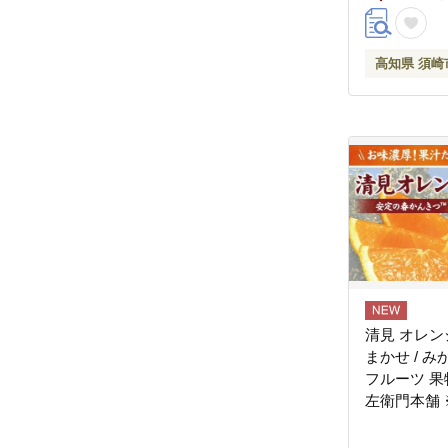
祝い ご褒美
ふるさと納
NPO017_x
高知県 須崎
清見 オレンジ
まかせ / み
フルーツ 果
左衛門本舗 
旬～4月下
【kmtb011-