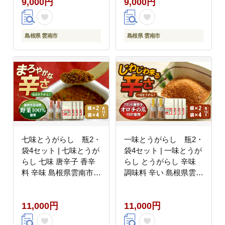
9,000円
9,000円
市/山さんファーム
ファーム [AICO003]
[AICO004]
島根県 雲南市
島根県 雲南市
七味とうがらし 瓶2・
一味とうがらし 瓶2・
袋4セット | 七味とうが
袋4セット | 一味とうが
らし 七味 唐辛子 香辛
らし とうがらし 辛味
料 辛味 島根県雲南市/
調味料 辛い 島根県雲南
株式会社吉田ふるさと
市/株式会社吉田ふるさ
村 [AIBB003]
と村 [AIBB004]
11,000円
11,000円