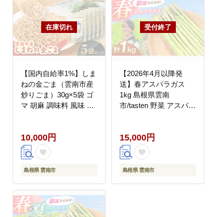
【国内自給率1%】しま
【2026年4月以降発
ねの金ごま（雲南市産
送】春アスパラガス
炒りごま）30g×5袋 ゴ
1kg 島根県雲南
マ 胡麻 調味料 風味 定
市/tasten 野菜 アスパラ
番 家庭料理 セット売り
数量限定 10個
島根県雲南市/有限会社
[AIEJ001]
10,000円
15,000円
田井産業 [AICY023]
島根県 雲南市
島根県 雲南市