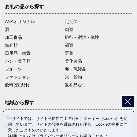
お礼の品から探す
ANAオリジナル
定期便
酒
肉類
加工食品
旅行・宿泊・体験
魚介類
麺類
日用品・雑貨
野菜
パン・菓子類
電化製品
フルーツ
卵・乳製品
ファッション
米・穀物
飲料(酒以外)
返礼品なし
地域から探す
北海道エリア
東北エリア
当サイトでは、サイト利便性向上のため、クッキー（Cookie）を使
用しています。サイトの閲覧を継続された場合、Cookieの利用に同
関東エリア
中部エリア
意したことものといたします。
近畿エリア
中国エリア
詳細については
プライバシーポリシー
をお読みください。