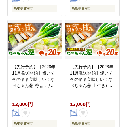
島根県 雲南市
島根県 雲南市
【先行予約】【2026年
【先行予約】【2026年
11月発送開始】焼いて
11月発送開始】焼いて
そのまま美味しい！な
そのまま美味しい！な
べちゃん葱 秀品 Lサイ
べちゃん葱(土付き) 秀
ズ5kg 約20本 ねぎ ネギ
品 Lサイズ5kg 約20本
島根県雲南市/山さんフ
ねぎ ネギ 島根県雲南
13,000円
13,000円
ァーム [AICO001]
市/山さんファーム
[AICO002]
島根県 雲南市
島根県 雲南市