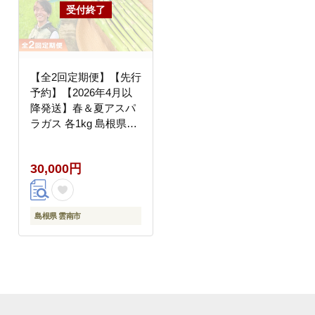
【全2回定期便】【先行
予約】【2026年4月以
降発送】春＆夏アスパ
ラガス 各1kg 島根県雲
南市/tasten 野菜 アスパ
ラ 数量限定 20個
30,000円
[AIEJ002]
島根県 雲南市