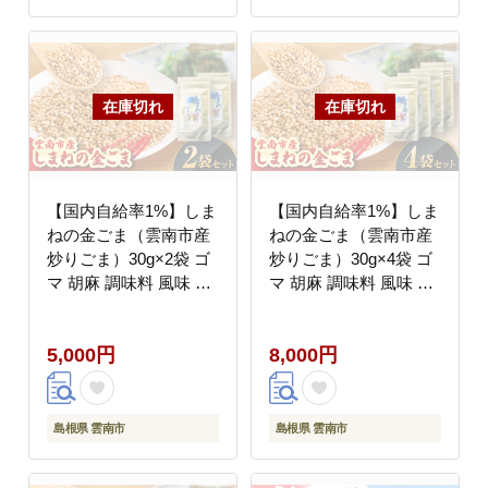
【国内自給率1%】しま
【国内自給率1%】しま
ねの金ごま（雲南市産
ねの金ごま（雲南市産
炒りごま）30g×2袋 ゴ
炒りごま）30g×4袋 ゴ
マ 胡麻 調味料 風味 定
マ 胡麻 調味料 風味 定
番 家庭料理 セット売り
番 家庭料理 セット売り
島根県雲南市/有限会社
島根県雲南市/有限会社
5,000円
8,000円
田井産業 [AICY021]
田井産業 [AICY022]
島根県 雲南市
島根県 雲南市