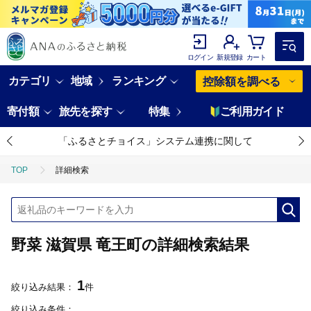
ログイン
新規登録
カート
カテゴリ
地域
ランキング
控除額を調べる
寄付額
旅先を探す
特集
ご利用ガイド
「ふるさとチョイス」システム連携に関して
TOP
詳細検索
野菜 滋賀県 竜王町の詳細検索結果
1
絞り込み結果：
件
絞り込み条件：