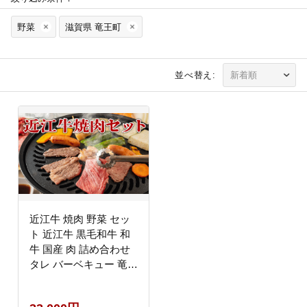
野菜
滋賀県 竜王町
並べ替え:
近江牛 焼肉 野菜 セッ
ト 近江牛 黒毛和牛 和
牛 国産 肉 詰め合わせ
タレ バーベキュー 竜王
産 滋賀県 竜王町 送料
無料