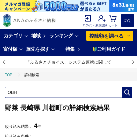
ログイン
新規登録
カート
カテゴリ
地域
ランキング
控除額を調べる
寄付額
旅先を探す
特集
ご利用ガイド
「ふるさとチョイス」システム連携に関して
TOP
詳細検索
野菜 長崎県 川棚町の詳細検索結果
4
絞り込み結果：
件
絞り込み条件：