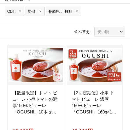
OBH
野菜
長崎県 川棚町
並べ替え:
【数量限定】トマト ピ
【3回定期便】小串 ト
ューレ 小串トマトの濃
マト ピューレ 濃厚
厚150% ピューレ
150% ピューレ
「OGUSHI」10本セッ
「OGUSHI」160g×10
ト【草加家】[OBH001]
本セット【草加家】
[OBH002]