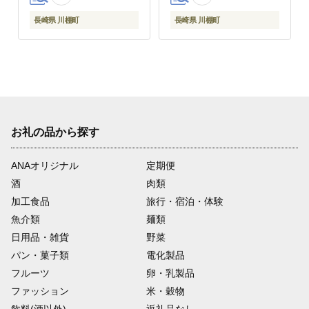
長崎県 川棚町
長崎県 川棚町
お礼の品から探す
ANAオリジナル
定期便
酒
肉類
加工食品
旅行・宿泊・体験
魚介類
麺類
日用品・雑貨
野菜
パン・菓子類
電化製品
フルーツ
卵・乳製品
ファッション
米・穀物
飲料(酒以外)
返礼品なし