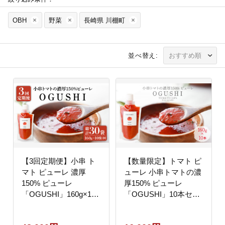
OBH
野菜
長崎県 川棚町
並べ替え:
【3回定期便】小串 ト
【数量限定】トマト ピ
マト ピューレ 濃厚
ューレ 小串トマトの濃
150% ピューレ
厚150% ピューレ
「OGUSHI」160g×10
「OGUSHI」10本セッ
本セット【草加家】
ト【草加家】[OBH001]
[OBH002]