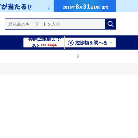
控除上限額まで
控除額を調べる
あと
***,***円