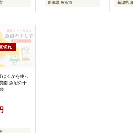
市
新潟県 魚沼市
新潟県 
紅はるかを使っ
農園 魚沼の干
4袋
円
市