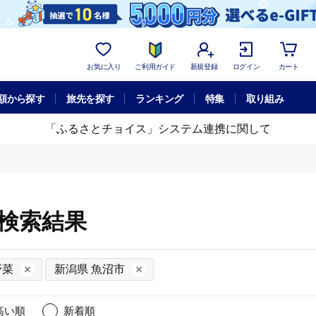
お気に入り
ご利用ガイド
新規登録
ログイン
カート
額から探す
旅先を探す
ランキング
特集
取り組み
「ふるさとチョイス」システム連携に関して
細検索結果
野菜
新潟県 魚沼市
高い順
新着順