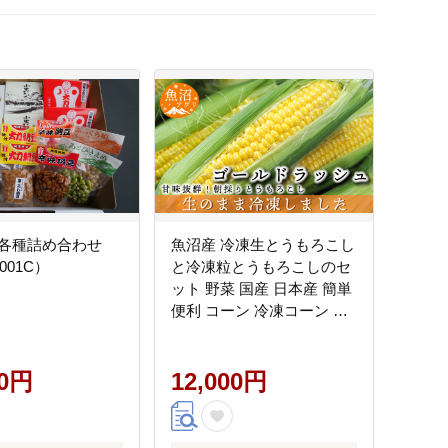
各種詰め合わせ
魚沼産 冷凍生とうもろこし
001C）
と冷凍粒とうもろこしのセ
ット 野菜 国産 日本産 簡単
便利 コーン 冷凍コーン ゴ
ールドラッシュ 新潟県産
食材 食べ物 直送 産地直送
00円
12,000円