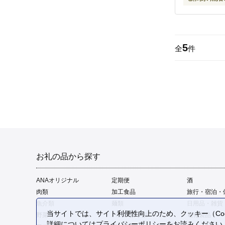
5
全
件
お礼の品から探す
ANAオリジナル
定期便
酒
肉類
加工食品
旅行・宿泊・
魚介類
麺類
日用品・雑貨
当サイトでは、サイト利便性向上のため、クッキー（Coo
野菜
パン・菓子類
電化製品
詳細については
プライバシーポリシー
をお読みください