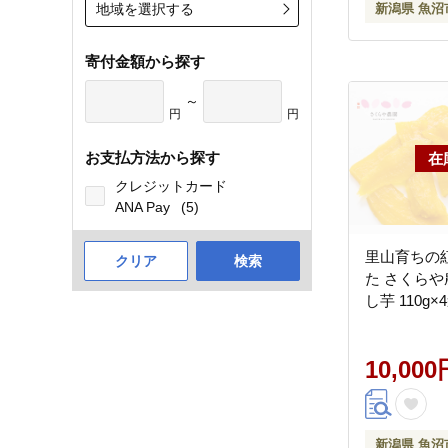
地域を選択する
新潟県 魚沼
寄付金額から探す
～
円
円
お支払方法から探す
クレジットカード
ANA Pay
(5)
里山育ちの
クリア
検索
た さくらや
し芋 110g×
10,000
新潟県 魚沼