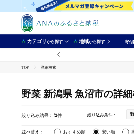
カテゴリ
地域
から探す
から探す
寄付
TOP
詳細検索
野菜 新潟県 魚沼市の詳
5
絞り込み条件：
絞り込み結果：
件
並べ替え：
おすすめ順
安い順