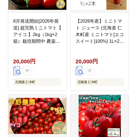
8月発送開始[2026年発
【2026年産】ミニトマ
送] 超完熟ミニトマト【
ト ジュース (北海道 仁
アイコ 】2kg（1kg×2
木町産 ミニトマト[エコ
箱）栽培期間中 農薬・
スイート]100%) 1L×2本
除草剤不使用 サイズ混
無塩・無糖・保存料無
載 トマト ミニトマト
添加【栽培期間中 農
20,000円
20,000円
野菜 北海道 仁木町 [ア
薬・化学肥料不使用 】
イコファーム]
野菜飲料 ジュース トマ
ト [Farm Watanabe]
北海道 仁木町
北海道 仁木町