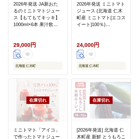
2026年発送 JA新おた
2026年発送 ミニトマト
るのミニトマトジュー
ジュース (北海道 仁木
ス【もてもてキッキ】
町産 ミニトマト[エコス
1000ml×6本 果汁飲料
イート]100％)
野菜飲料 トマト ミニト
180ml×10本 無塩・無
マト ジュース[JA新お
糖・保存料無添加【栽
29,000円
24,000円
たる]
培期間中 農薬・化学肥
料不使用 】 野菜飲料
[Farm Watanabe]
北海道 仁木町
北海道 仁木町
ミニトマト「アイコ」
[2026年発送] 北海道 仁
で作ったトマトジュー
木町産 新鮮 とうもろこ