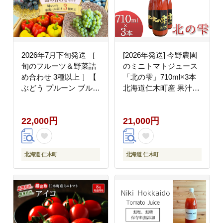
2026年7月下旬発送 ［
[2026年発送] 今野農園
旬のフルーツ＆野菜詰
のミニトマトジュース
め合わせ 3種以上 ］【
「北の雫」710ml×3本
ぶどう プルーン ブルー
北海道仁木町産 果汁飲
ベリー パプリカ きゅう
料 野菜飲料 野菜 トマ
り なす ピーマン ミニ
ト ミニトマト ジュース
22,000円
21,000円
トマト 野菜 果物 フル
[今野農園]
ーツ 新鮮 北海道産 仁
木町産 北海道野菜 】
[株式会社NATICA]
北海道 仁木町
北海道 仁木町