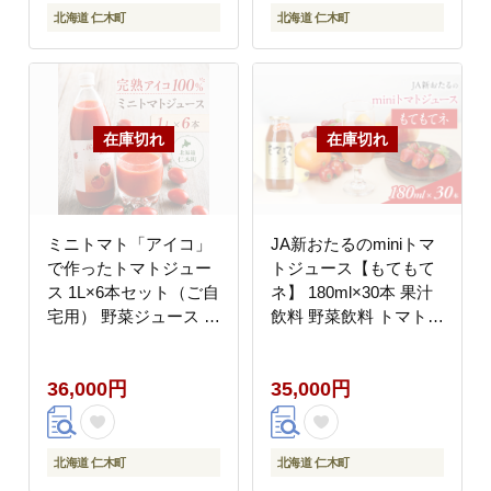
北海道 仁木町
北海道 仁木町
ミニトマト「アイコ」
JA新おたるのminiトマ
で作ったトマトジュー
トジュース【もてもて
ス 1L×6本セット（ご自
ネ】 180ml×30本 果汁
宅用） 野菜ジュース 果
飲料 野菜飲料 トマト
汁飲料 野菜飲料 野菜
ミニトマト ジュース
トマト 北海道 仁木町
[JA新おたる]
36,000円
35,000円
[くだものの笠井園]
北海道 仁木町
北海道 仁木町