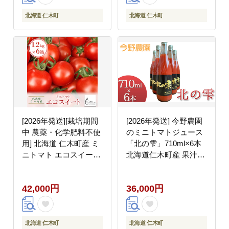
ト [Farm Watanabe]
北海道 仁木町
北海道 仁木町
[2026年発送][栽培期間
[2026年発送] 今野農園
中 農薬・化学肥料不使
のミニトマトジュース
用] 北海道 仁木町産 ミ
「北の雫」710ml×6本
ニトマト エコスイート
北海道仁木町産 果汁飲
1.2kg×6箱 サイズ混載
料 野菜飲料 野菜 トマ
トマト野菜 やさい
ト ミニトマト ジュース
42,000円
36,000円
[Farm Watanabe]
[今野農園]
北海道 仁木町
北海道 仁木町