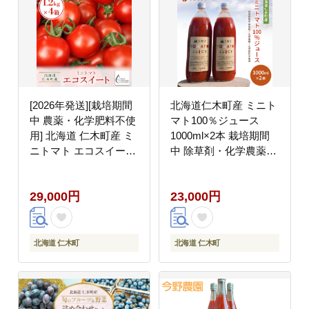
[2026年発送][栽培期間
北海道仁木町産 ミニト
中 農薬・化学肥料不使
マト100％ジュース
用] 北海道 仁木町産 ミ
1000ml×2本 栽培期間
ニトマト エコスイート
中 除草剤・化学農薬・
1.2kg×4箱 サイズ混載
化学肥料不使用 野菜ジ
トマト野菜 やさい
ュース 果汁飲料 野菜飲
29,000円
23,000円
[Farm Watanabe]
料 野菜 [iori farm
hokkaido]
北海道 仁木町
北海道 仁木町