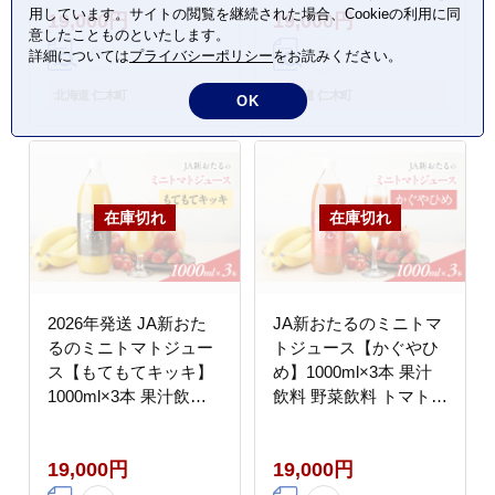
用しています。サイトの閲覧を継続された場合、Cookieの利用に同
19,000円
19,000円
高糖度 甘味 濃厚 美味
意したことものといたします。
しい 酸味 大好評 安心
詳細については
プライバシーポリシー
をお読みください。
安全 [JA新おたる]
北海道 仁木町
北海道 仁木町
OK
2026年発送 JA新おた
JA新おたるのミニトマ
るのミニトマトジュー
トジュース【かぐやひ
ス【もてもてキッキ】
め】1000ml×3本 果汁
1000ml×3本 果汁飲料
飲料 野菜飲料 トマト
野菜飲料 トマト ミニト
ミニトマト ジュース
マト ジュース[JA新お
[JA新おたる]
19,000円
19,000円
たる]