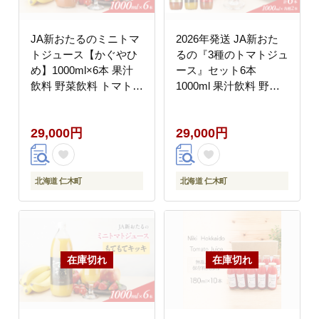
JA新おたるのミニトマ
2026年発送 JA新おた
トジュース【かぐやひ
るの『3種のトマトジュ
め】1000ml×6本 果汁
ース』セット6本
飲料 野菜飲料 トマト
1000ml 果汁飲料 野菜
ミニトマト ジュース
飲料 1 高糖度 甘味 濃
[JA新おたる]
厚 美味しい 酸味 子供
29,000円
29,000円
大好評 [JA新おたる]
北海道 仁木町
北海道 仁木町