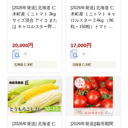
[2026年発送] 北海道 仁
[2026年発送] 北海道 仁
木町産 ミニトマト 3kg
木町産 ミニトマト キャ
サイズ混合 アイコ また
ロルスター 2.4kg （96
は キャロルスター野菜
粒～150粒）トマト 野
トマト [今野農園]
菜 国産 プチトマト 甘
み 使いやすい サラダ
20,000円
17,000円
お弁当 家庭用 子供に人
気 リコピン [REDA
FARM]
北海道 仁木町
北海道 仁木町
[2026年発送] 北海道 仁
[2026年発送][栽培期間