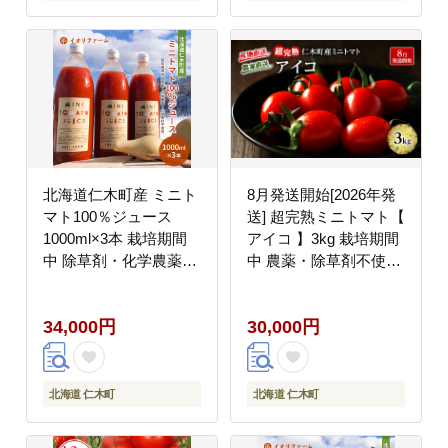
北海道仁木町産 ミニト
8月発送開始[2026年発
マト100％ジュース
送] 超完熟ミニトマト【
1000ml×3本 栽培期間
アイコ 】3kg 栽培期間
中 除草剤・化学農薬・
中 農薬・除草剤不使用
化学肥料不使用 野菜ジ
サイズ混載 トマト ミニ
ュース 果汁飲料 野菜飲
トマト 野菜 北海道 仁
34,000円
30,000円
料 野菜 [iori farm
木町 [アイコファーム]
hokkaido]
北海道 仁木町
北海道 仁木町