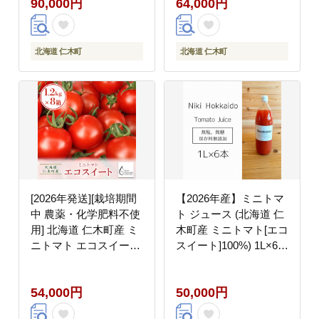
90,000円
64,000円
薬・化学肥料不使用 】
[Farm Watanabe]
野菜飲料 ジュース トマ
ト [Farm Watanabe]
北海道 仁木町
北海道 仁木町
[2026年発送][栽培期間
【2026年産】ミニトマ
中 農薬・化学肥料不使
ト ジュース (北海道 仁
用] 北海道 仁木町産 ミ
木町産 ミニトマト[エコ
ニトマト エコスイート
スイート]100%) 1L×6本
1.2kg×8箱 サイズ混載
無塩・無糖・保存料無
トマト野菜 やさい
添加【栽培期間中 農
54,000円
50,000円
[Farm Watanabe]
薬・化学肥料不使用 】
野菜飲料 ジュース トマ