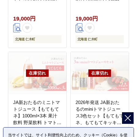
トマト ミニトマト ジュ
甘味 濃厚 美味しい 酸
ース[JA新おたる]
味 大好評 安心 安全 [JA
19,000円
19,000円
新おたる]
北海道 仁木町
北海道 仁木町
JA新おたるのミニトマ
2026年発送 JA新おた
トジュース【もてもて
るのminiトマトジュー
ネ】1000ml×3本 果汁
ス3色セット【もてもて
飲料 野菜飲料 トマト
ネ、もてもてキッキ、
ミニトマト ジュース
かぐやひめ】180ml×12
当サイトでは、サイト利便性向上のため、クッキー（Cookie）を使
[JA新おたる]
本 果汁飲料 野菜飲料