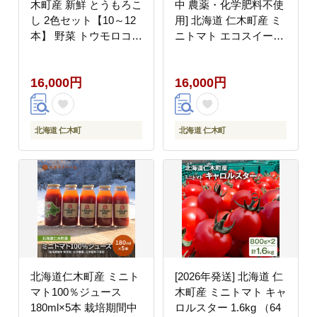
木町産 新鮮 とうもろこ
中 農薬・化学肥料不使
し 2色セット【10～12
用] 北海道 仁木町産 ミ
本】 野菜 トウモロコシ
ニトマト エコスイート
コーン [株式会社 嶋田
1.2kg×2箱 サイズ混載
茂農園匠]
トマト野菜 やさい
16,000円
16,000円
[Farm Watanabe]
北海道 仁木町
北海道 仁木町
北海道仁木町産 ミニト
[2026年発送] 北海道 仁
マト100％ジュース
木町産 ミニトマト キャ
180ml×5本 栽培期間中
ロルスター 1.6kg （64