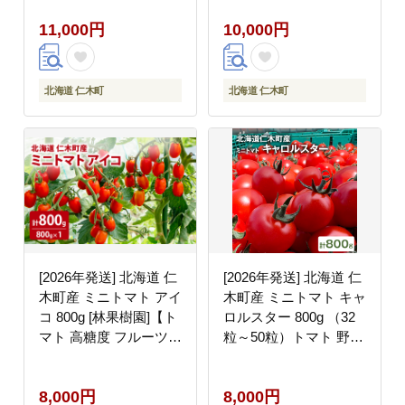
トマト野菜 やさい
トマト 野菜 北海道 仁
11,000円
10,000円
[Farm Watanabe]
木町 [アイコファーム]
北海道 仁木町
北海道 仁木町
[2026年発送] 北海道 仁
[2026年発送] 北海道 仁
木町産 ミニトマト アイ
木町産 ミニトマト キャ
コ 800g [林果樹園]【ト
ロルスター 800g （32
マト 高糖度 フルーツト
粒～50粒）トマト 野菜
マト 赤 サラダ パスタ
国産 プチトマト 甘み
スープ 常備菜 産地直送
使いやすい サラダ お弁
8,000円
8,000円
旬 健康 リコピン ビタ
当 家庭用 子供に人気