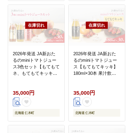
2026年発送 JA新おた
2026年発送 JA新おた
るのminiトマトジュー
るのminiトマトジュー
ス3色セット【もてもて
ス【もてもてキッキ】
ネ、もてもてキッキ、
180ml×30本 果汁飲料
かぐやひめ】180ml×30
野菜飲料 トマト ミニト
本 果汁飲料 野菜飲料
マト ジュース[JA新お
35,000円
35,000円
高糖度 甘味 濃厚 美味
たる]
しい 酸味 大好評 安心
安全 [JA新おたる]
北海道 仁木町
北海道 仁木町