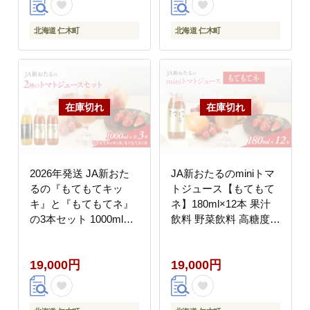
北海道 仁木町
北海道 仁木町
2026年発送 JA新おた
JA新おたるのminiトマ
るの『もてもてキッ
トジュース【もてもて
キ』と『もてもてネ』
ネ】180ml×12本 果汁
の3本セット 1000ml×3
飲料 野菜飲料 高糖度
本 果汁飲料 野菜飲料
甘味 濃厚 美味しい 酸
トマトジュース 1 高糖
味 子供 大好評 [JA新お
19,000円
19,000円
度 甘味 濃厚 美味しい
たる]
酸味 子供 大好評 [JA新
おたる]