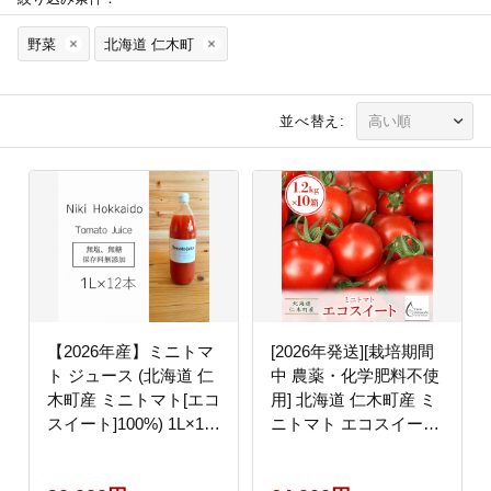
野菜
北海道 仁木町
並べ替え:
【2026年産】ミニトマ
[2026年発送][栽培期間
ト ジュース (北海道 仁
中 農薬・化学肥料不使
木町産 ミニトマト[エコ
用] 北海道 仁木町産 ミ
スイート]100%) 1L×12
ニトマト エコスイート
本 無塩・無糖・保存料
1.2kg×10箱 サイズ混載
無添加【栽培期間中 農
トマト野菜 やさい