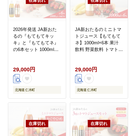
2026年発送 JA新おた
JA新おたるのミニトマ
るの『もてもてキッ
トジュース【もてもて
キ』と『もてもてネ』
ネ】1000ml×6本 果汁
の6本セット 1000ml×6
飲料 野菜飲料 トマト
本 果汁飲料 野菜飲料
ミニトマト ジュース
トマトジュース 1 高糖
[JA新おたる]
29,000円
29,000円
度 甘味 濃厚 美味しい
酸味 子供 大好評 [JA新
おたる]
北海道 仁木町
北海道 仁木町