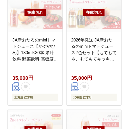
JA新おたるのminiトマ
2026年発送 JA新おた
トジュース【かぐやひ
るのminiトマトジュー
め】180ml×30本 果汁
ス2色セット【もてもて
飲料 野菜飲料 高糖度
ネ、もてもてキッキ】
甘味 濃厚 美味しい 酸
180ml×30本 果汁飲料
味 大好評 安心 安全 [JA
野菜飲料 高糖度 甘味
35,000円
35,000円
新おたる]
濃厚 美味しい 酸味 大
好評 安心 安全 [JA新お
たる]
北海道 仁木町
北海道 仁木町