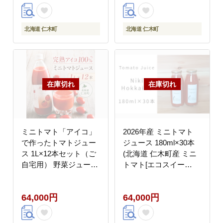
ミンC 美容 ダイエッ
リコピン [REDA
ト】
FARM]
北海道 仁木町
北海道 仁木町
ミニトマト「アイコ」
2026年産 ミニトマト
で作ったトマトジュー
ジュース 180ml×30本
ス 1L×12本セット（ご
(北海道 仁木町産 ミニ
自宅用） 野菜ジュース
トマト[エコスイー
果汁飲料 野菜飲料 野菜
ト]100％) 無塩・無糖・
トマト 北海道 仁木町
保存料無添加【栽培期
64,000円
64,000円
[くだものの笠井園]
間中 農薬・化学肥料不
使用 】 野菜飲料 [Farm
Watanabe]