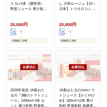
ス 1L×3本（贈答用）
し 大和ルージュ【10～
野菜ジュース 果汁飲料
12本】トウモロコシ コ
野菜飲料 野菜 トマト
ーン 野菜 やさい [嶋田
北海道 仁木町 [くだも
茂農園]
20,000円
20,000円
のの笠井園]
北海道 仁木町
北海道 仁木町
2026年発送 JA新おた
JA新おたるのminiトマ
るの『3種のトマトジュ
トジュース【かぐやひ
ース』1000ml×3本 セ
め】180ml×12本 果汁
ット 果汁飲料 野菜飲料
飲料 野菜飲料 高糖度