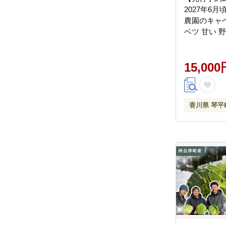
2027年6
農園のキャベツ
ベツ 甘い 
四国 F5J-90
15,000
香川県 琴平