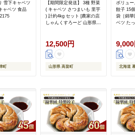
り 雪下キャベツ
【期間限定発送】 3種 野菜
ボリュー
 キャベツ 食品
( キャベツ さつまいも 里芋
餃子 15
2175
) 計約4kg セット [農家の店
袋［錦華
しゃんくすろーど 山形県
ベツ た
高畠町 tk06bcz250000] や
手作り 
さい 詰め合わせ サツマイ
汁 町中華
モ 芋 さといも 食べ比べ
12,500円
幕別 】
9,00
津町
山形県 高畠町
北海道 