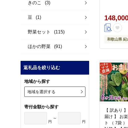
きのこ
(3)
マトキャベツ-
wfn_cwltei
--
148,00
豆
(1)
野菜セット
(115)
和歌山県 紀
ほかの野菜
(91)
返礼品を絞り込む
地域から探す
地域を選択する
寄付金額から探す
【 訳あり 
届け 】 お
～
円
円
ト （ 7袋 