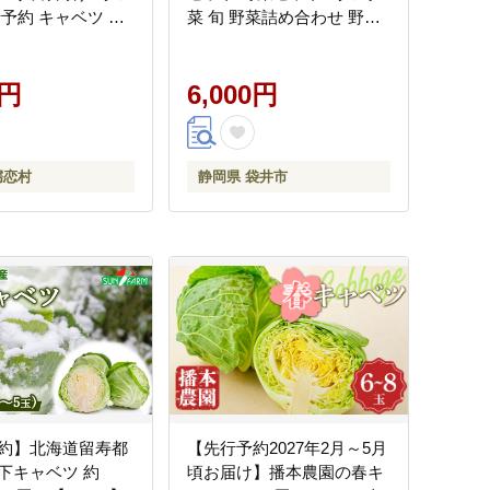
行予約 キャベツ 群
菜 旬 野菜詰め合わせ 野菜
 嬬恋キャベツ 産地直
詰め合わせセット 産地直送
 詰め合わせ アソー
送料無料 たまねぎ にんじ
tu]
0円
ん じゃがいも ほうれん草
6,000円
トマト キャベツ しいたけ
大根 白菜 冷蔵 静岡
嬬恋村
静岡県 袋井市
約】北海道留寿都
【先行予約2027年2月～5月
下キャベツ 約
頃お届け】播本農園の春キ