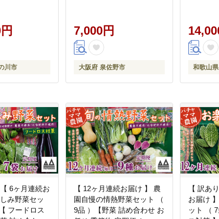
--
矢農園 高評価 数量限定】
ぎなすト
_25_148000_mo12num1-
G4292
wfn_cwlo
0円
7,000円
--
14,0
の川市
大阪府 泉佐野市
和歌山県
】【 6ヶ月連続お
【 12ヶ月連続お届け 】 農
【 訳あり
楽しみ野菜セッ
園自慢の情熱野菜セット （
お届け 
）【 フードロス
9品 ）【野菜 詰め合わせ お
ット （ 