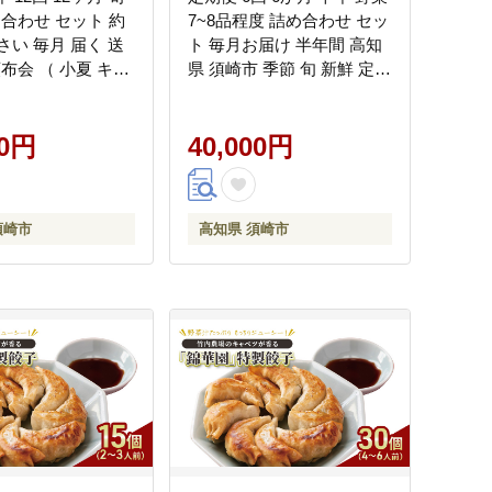
め合わせ セット 約
7~8品程度 詰め合わせ セッ
やさい 毎月 届く 送
ト 毎月お届け 半年間 高知
布会 （ 小夏 キャ
県 須崎市 季節 旬 新鮮 定番
ギ ピーマン オクラ
やさい 産地直送（ 小夏 キ
 かぼちゃ パプリ
ャベツ ネギ ピーマン オク
ッコリー トマト カ
00円
ラ きゅうり かぼちゃ パプ
40,000円
ネギ じゃがいも び
リカ ブロッコリー トマト
れんそう みかん と
カブ タマネギ じゃがいも
し 大根 小松菜 ニ
びわ ほうれんそう みかん
須崎市
高知県 須崎市
人参 ぽんかん ゆず
とうもろこし 大根 小松菜
00_x
ニンジン 人参 ぽんかん ゆ
ず ）