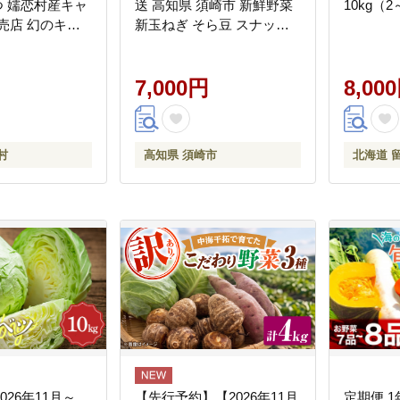
つ 嬬恋村産キャ
送 高知県 須崎市 新鮮野菜
10kg（2
売店 幻のキャ
新玉ねぎ そら豆 スナップ
産地直送 期間限定
えんどう 春キャベツ フル
 通販 お取り寄
ーツトマト みょうが ズッ
馬 出荷時期限定
キーニ オクラ かぼちゃ す
7,000円
8,00
[AL006tu]
じなし豆 トマト 空心菜 さ
つま芋 栗 秋豆 ぶしゅかん
しょうが 金時しょうが チ
村
高知県 須崎市
北海道 
ャーテ キク芋 赤大根 かぶ
カリフラワー 芽キャベツ
旬 人気 ふるさと納税 野菜
野菜セット お中元
026年11月～
【先行予約】【2026年11月
定期便 1年