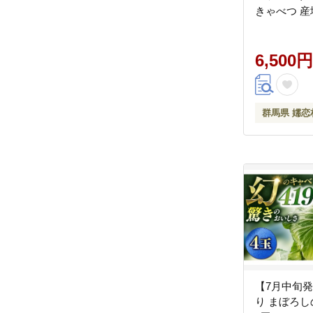
きゃべつ 産
取り寄せ 野
ズ 先行予約 
[AS010tu]
6,500円
群馬県 嬬恋
【7月中旬
り まぼろし