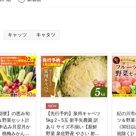
キャッツ
キャタツ
定期便】の恵み旬
【先行予約】泉州キャベツ
紀の川市
＆野菜セット計
5kg 2～5玉 射手矢農園 訳
ツ＆野菜
お申込み月翌月か
あり サイズ不揃い【新鮮
《30日
》桃梅みかんト
野菜 泉佐野産 やさい 射手
祝除く)