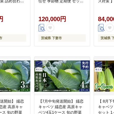
野菜 詰め合わせ
任せ 季節物 定期便 セット
ス対策 
り フードロス
山芋 パセリ わさび菜 ポッ
せ お任
ト 山芋 パセリ
プコーン かぶ 人参 里芋 た
ス 季節物
里芋 たまねぎ 玉
円
まねぎ 玉ねぎ ルッコラ ほ
120,000円
リ かぶ 
84,0
ラ ほうれん草
うれん草 春菊 大根 芽キャ
玉ねぎ 
芽キャベツ レタ
ベツ レタス じゃがいも さ
草 春菊 
も さつまいも
つまいも とうもろこし そ
タス じ
市
茨城県 下妻市
茨城県 
 そら豆 枝豆
ら豆 枝豆 パクチー ビーツ
も とう
ーツ ほうれん
ほうれん草 キャベツ ピー
豆 パク
 ピーマン なす
マン なすトマト かぼちゃ
ん草 キ
ちゃ 】
】
すトマト
送開始】 嬬恋
【7月中旬発送開始】 嬬恋
【 8月下
恋産 高原キャ
キャベツ 嬬恋産 高原キャ
キャベツ
ース 旬の野菜
ベツ4玉1ケース 旬の野菜
セット 1