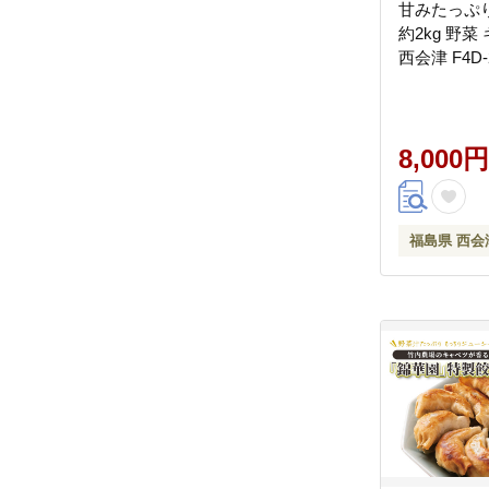
甘みたっぷ
約2kg 野菜
西会津 F4D-
8,000円
福島県 西会