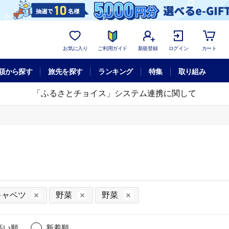
お気に入り
ご利用ガイド
新規登録
ログイン
カート
額から探す
旅先を探す
ランキング
特集
取り組み
「ふるさとチョイス」システム連携に関して
キャベツ
野菜
野菜
高い順
新着順