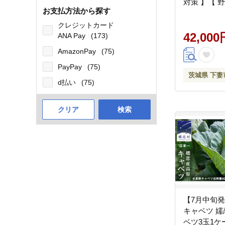
対策 】【 
お支払方法から探す
お任せ 訳あ
季節物 セッ
クレジットカード
かぶ 人参 
42,000
ANA Pay
(173)
ねぎ ルッコ
AmazonPay
(75)
春菊 大根 
PayPay
(75)
ス じゃがい
茨城県 下妻
とうもろこし
d払い
(75)
パクチー ビ
草 キャベツ
クリア
検索
トマト かぼ
【7月中旬発
キャベツ 嬬
ベツ3玉1ケ