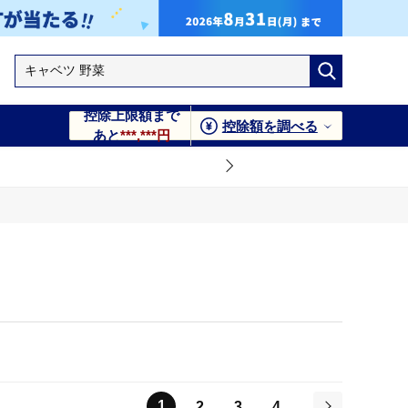
控除上限額まで
控除額を調べる
あと
***,***円
1
2
3
4