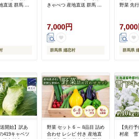
地直送 群馬 お
きゃべつ 産地直送 群馬 お
野菜 先
菜 セット Lサイ
取り寄せ 野菜 セット Lサイ
馬 419
2026年発送
ズ ZIP! 先行予約 2026年発
送 少量
送 [AS002tu]
7,000円
ト [AK001
7,00
村
群馬県 嬬恋村
群馬県 
発送開始】訳あ
野菜 セット 6 ～ 8品目 詰め
【先行予
の419キャベツ
合わせ レシピ 付き 産地直
村産 雪