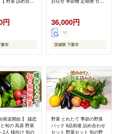
】【 野菜 詰め合わ
お任せ 季節物 定期便 セッ
せ 訳あり フードロ
ト 山芋 パセリ わさび菜 ポ
 セット 山芋 パセ
ップコーン かぶ 人参 里芋
人参 里芋 たまねぎ
00円
たまねぎ 玉ねぎ ルッコラ
36,000円
ルッコラ ほうれん
ほうれん草 春菊 大根 芽キ
大根 芽キャベツ レ
ャベツ レタス じゃがいも
ゃがいも さつまい
さつまいも とうもろこし
下妻市
茨城県 下妻市
もろこし そら豆 枝
そら豆 枝豆 パクチー ビー
チー ビーツ ほうれ
ツ ほうれん草 キャベツ ピ
ャベツ ピーマン な
ーマン なすトマト かぼち
 かぼちゃ 】
ゃ 】
旬発送開始 】 嬬恋
野菜 とれたて 季節の野菜
 と旬の 高原 野菜
パック 8品前後 詰め合わせ
～2人 様向け 旬の
セット 野菜セット 旬の野