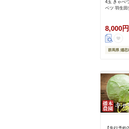
4玉 きゃべ
ベツ 羽生田
ベツ419 
人気 朝採り
せ 関東 群
8,000円
ZIP! 先行予約 
群馬県 嬬恋
【先行予約2