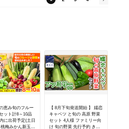
次
の恵み旬のフルー
【 8月下旬発送開始 】 嬬恋
セット計8～10品
キャベツ と旬の 高原 野菜
以内に出荷予定(土日
セット 4人様 ファミリー向
》桃梅みかん新玉ね
け 旬の野菜 先行予約 きゃ