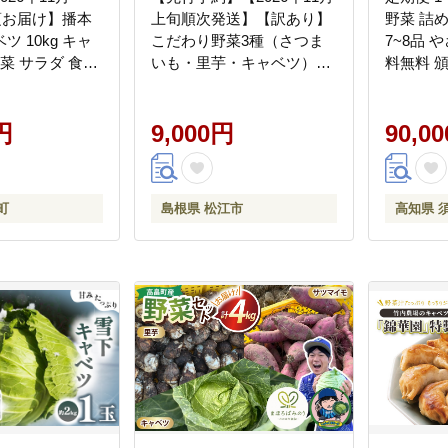
月頃お届け】播本
上旬順次発送】【訳あり】
野菜 詰
 10kg キャ
こだわり野菜3種（さつま
7~8品 
野菜 サラダ 食品
いも・里芋・キャベツ）詰
料無料 頒
0
合せ 計4kg 島根県松江市/フ
ベツ ネ
ジキコーポレーション株式
きゅうり
円
会社 [ALDS030]
9,000円
カ ブロ
90,0
ブ タマ
わ ほう
うもろこ
町
島根県 松江市
高知県 
ンジン 
） AWA30