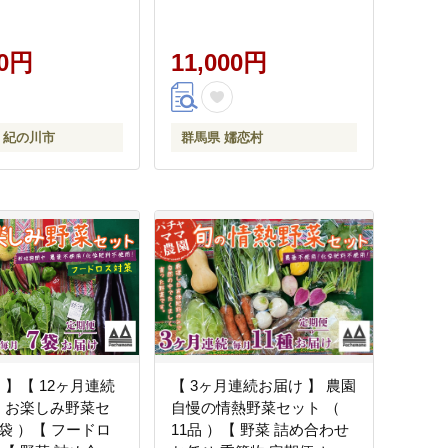
マトキャベツ---
べつ 群馬 419 嬬恋キャベツ
cal69_30d_25_14000_8_10s-
産地直送 詰め合わせ アソ
00円
ート [AK002tu]
11,000円
 紀の川市
群馬県 嬬恋村
 】【 12ヶ月連続
【 3ヶ月連続お届け 】 農園
】 お楽しみ野菜セ
自慢の情熱野菜セット （
7袋 ）【 フードロ
11品 ）【 野菜 詰め合わせ