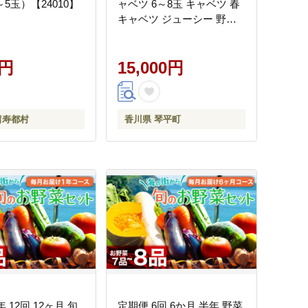
～5玉）【24010】
ャベツ 6～8玉 キャベツ 春
キャベツ ジューシー 野菜
サラダ 食品 四国 F5J-899
0円
15,000円
留寿都村
香川県 琴平町
 12回 12ヶ月 旬
定期便 6回 6か月 半年 野菜