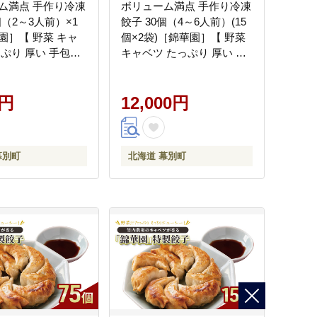
ム満点 手作り冷凍
ボリューム満点 手作り冷凍
個（2～3人前）×1
餃子 30個（4～6人前）(15
園］【 野菜 キャ
個×2袋)［錦華園］【 野菜
っぷり 厚い 手包み
キャベツ たっぷり 厚い 手
もちもち モチモチ
包み 手作り もちもち モチ
 中華 北海道 十勝
モチ 汁 町中華 中華 北海道
0円
十勝 幕別 】
12,000円
幕別町
北海道 幕別町