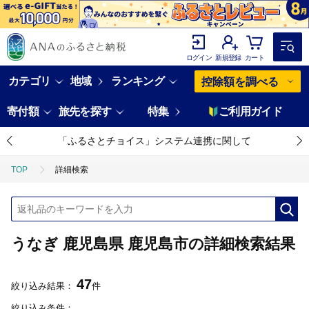
ログイン
新規登録
カート
カテゴリ
地域
ランキング
控除額を調べる
寄付額
旅先を探す
特集
ご利用ガイド
「ふるさとチョイス」システム連携に関して
TOP
詳細検索
うなぎ 鹿児島県 鹿児島市の詳細検索結果
47
絞り込み結果：
件
絞り込み条件：