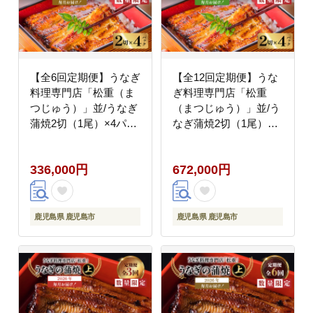
【全6回定期便】うなぎ
【全12回定期便】うな
料理専門店「松重（ま
ぎ料理専門店「松重
つじゅう）」並/うなぎ
（まつじゅう）」並/う
蒲焼2切（1尾）×4パッ
なぎ蒲焼2切（1尾）×4
ク K019-T04_b
パック K019-T04_c
336,000円
672,000円
鹿児島県 鹿児島市
鹿児島県 鹿児島市