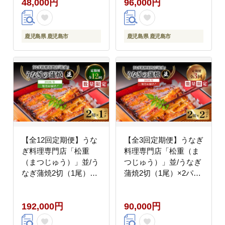
48,000円
96,000円
鹿児島県 鹿児島市
鹿児島県 鹿児島市
【全12回定期便】うな
【全3回定期便】うなぎ
ぎ料理専門店「松重
料理専門店「松重（ま
（まつじゅう）」並/う
つじゅう）」並/うなぎ
なぎ蒲焼2切（1尾）×1
蒲焼2切（1尾）×2パッ
パック K019-T01_c
ク K019-T02_a
192,000円
90,000円