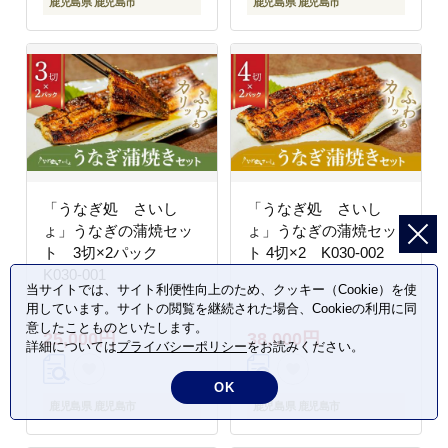
鹿児島県 鹿児島市
鹿児島県 鹿児島市
「うなぎ処 さいし
「うなぎ処 さいし
ょ」うなぎの蒲焼セッ
ょ」うなぎの蒲焼セッ
ト 3切×2パック
ト 4切×2 K030-002
K030-001
当サイトでは、サイト利便性向上のため、クッキー（Cookie）を使
用しています。サイトの閲覧を継続された場合、Cookieの利用に同
意したことものといたします。
25,000円
38,000円
詳細については
プライバシーポリシー
をお読みください。
OK
鹿児島県 鹿児島市
鹿児島県 鹿児島市