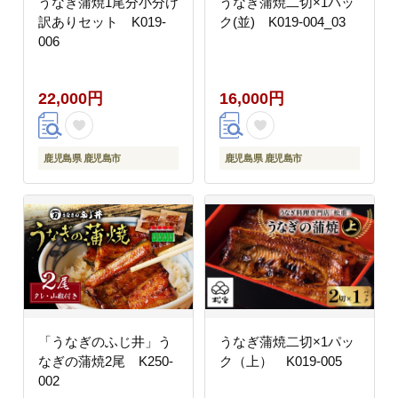
うなぎ蒲焼1尾分小分け
うなぎ蒲焼二切×1パッ
訳ありセット K019-
ク(並) K019-004_03
006
22,000円
16,000円
鹿児島県 鹿児島市
鹿児島県 鹿児島市
「うなぎのふじ井」う
うなぎ蒲焼二切×1パッ
なぎの蒲焼2尾 K250-
ク（上） K019-005
002