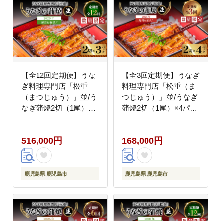
【全12回定期便】うな
【全3回定期便】うなぎ
ぎ料理専門店「松重
料理専門店「松重（ま
（まつじゅう）」並/う
つじゅう）」並/うなぎ
なぎ蒲焼2切（1尾）×3
蒲焼2切（1尾）×4パッ
パック K019-T03_c
ク K019-T04_a
516,000円
168,000円
鹿児島県 鹿児島市
鹿児島県 鹿児島市