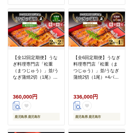
【全12回定期便】うな
【全6回定期便】うなぎ
ぎ料理専門店「松重
料理専門店「松重（ま
（まつじゅう）」並/う
つじゅう）」並/うなぎ
なぎ蒲焼2切（1尾）×2
蒲焼2切（1尾）×4パッ
パック K019-T02_c
ク K019-T04_b
360,000円
336,000円
鹿児島県 鹿児島市
鹿児島県 鹿児島市