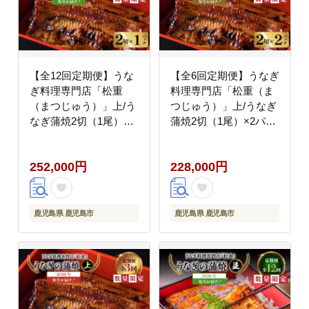
【全12回定期便】うな
【全6回定期便】うなぎ
ぎ料理専門店「松重
料理専門店「松重（ま
（まつじゅう）」上/う
つじゅう）」上/うなぎ
なぎ蒲焼2切（1尾）×1
蒲焼2切（1尾）×2パッ
パック K019-T05_c
ク K019-T06_b
252,000円
228,000円
鹿児島県 鹿児島市
鹿児島県 鹿児島市