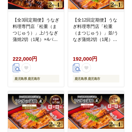
【全3回定期便】うなぎ
【全12回定期便】うな
料理専門店「松重（ま
ぎ料理専門店「松重
つじゅう）」上/うなぎ
（まつじゅう）」並/う
蒲焼2切（1尾）×4パッ
なぎ蒲焼2切（1尾）×1
ク K019-T08_a
パック K019-T01_c
222,000円
192,000円
鹿児島県 鹿児島市
鹿児島県 鹿児島市