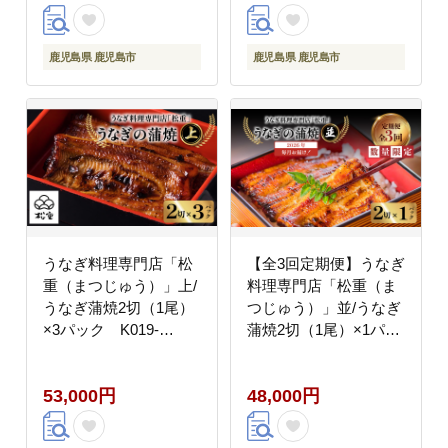
鹿児島県 鹿児島市
鹿児島県 鹿児島市
うなぎ料理専門店「松
【全3回定期便】うなぎ
重（まつじゅう）」上/
料理専門店「松重（ま
うなぎ蒲焼2切（1尾）
つじゅう）」並/うなぎ
×3パック K019-
蒲焼2切（1尾）×1パッ
001_03
ク K019-T01_a
53,000円
48,000円