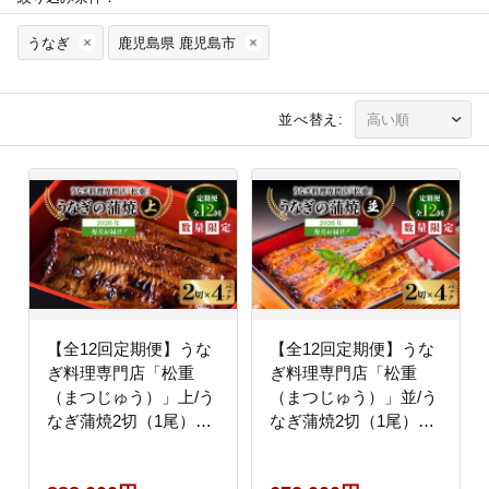
うなぎ
鹿児島県 鹿児島市
並べ替え:
【全12回定期便】うな
【全12回定期便】うな
ぎ料理専門店「松重
ぎ料理専門店「松重
（まつじゅう）」上/う
（まつじゅう）」並/う
なぎ蒲焼2切（1尾）×4
なぎ蒲焼2切（1尾）×4
パック K019-T08_c
パック K019-T04_c