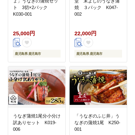
ょ」うなぎの蒲焼セッ
堂 末よしのうなぎ蒲
ト 3切×2パック
焼 ３パック K047-
K030-001
002
25,000円
22,000円
鹿児島県 鹿児島市
鹿児島県 鹿児島市
うなぎ蒲焼1尾分小分け
「うなぎのふじ井」う
訳ありセット K019-
なぎの蒲焼1尾 K250-
006
001