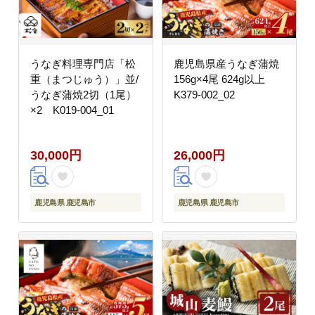
うなぎ料理専門店「松
鹿児島県産うなぎ蒲焼
重（まつじゅう）」並/
156g×4尾 624g以上
うなぎ蒲焼2切（1尾）
K379-002_02
×2 K019-004_01
30,000円
26,000円
鹿児島県 鹿児島市
鹿児島県 鹿児島市