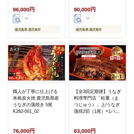
96,000円
90,000円
鹿児島県 鹿児島市
鹿児島県 鹿児島市
職人が丁寧に仕上げる
【全3回定期便】うなぎ
本格炭火焼 鹿児島県産
料理専門店「松重（ま
うなぎの蒲焼き 5尾
つじゅう）」上/うなぎ
K282-001_02
蒲焼2切（1尾）×1パッ
ク K019-T05_a
76,000円
63,000円