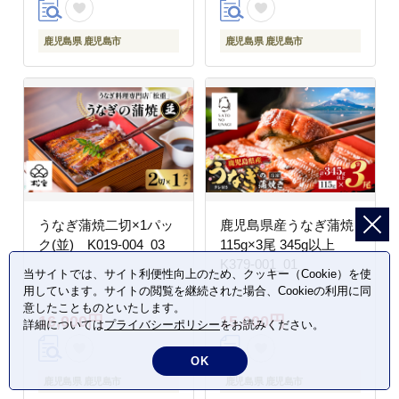
鹿児島県 鹿児島市
鹿児島県 鹿児島市
うなぎ蒲焼二切×1パッ
鹿児島県産うなぎ蒲焼
ク(並) K019-004_03
115g×3尾 345g以上
K379-001_01
当サイトでは、サイト利便性向上のため、クッキー（Cookie）を使
用しています。サイトの閲覧を継続された場合、Cookieの利用に同
意したことものといたします。
16,000円
15,000円
詳細については
プライバシーポリシー
をお読みください。
OK
鹿児島県 鹿児島市
鹿児島県 鹿児島市