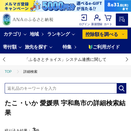
ログイン
新規登録
カート
カテゴリ
地域
ランキング
控除額を調べる
寄付額
旅先を探す
特集
ご利用ガイド
「ふるさとチョイス」システム連携に関して
TOP
詳細検索
たこ・いか 愛媛県 宇和島市の詳細検索結
果
3
絞り込み結果：
件