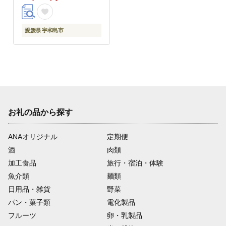
つまみ ご飯 の お供 愛
媛 宇和島 D016-200021
愛媛県 宇和島市
お礼の品から探す
ANAオリジナル
定期便
酒
肉類
加工食品
旅行・宿泊・体験
魚介類
麺類
日用品・雑貨
野菜
パン・菓子類
電化製品
フルーツ
卵・乳製品