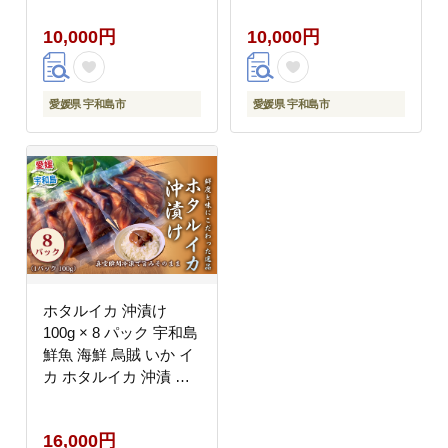
冷凍 小分け パック お
冷凍 小分け パック お
10,000円
10,000円
手軽 便利 おつまみ 肴
手軽 便利 おつまみ 肴
つまみ ご飯 の お供 愛
つまみ ご飯 の お供 愛
媛 宇和島 D010-200019
媛 宇和島 D010-200020
愛媛県 宇和島市
愛媛県 宇和島市
ホタルイカ 沖漬け
100g × 8 パック 宇和島
鮮魚 海鮮 烏賊 いか イ
カ ホタルイカ 沖漬 海
の幸 魚介 水産加工品
冷凍 小分け パック お
16,000円
手軽 便利 おつまみ 肴