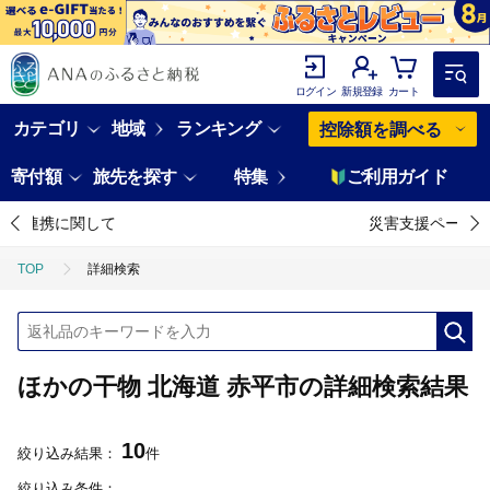
ログイン
新規登録
カート
カテゴリ
地域
ランキング
控除額を調べる
寄付額
旅先を探す
特集
ご利用ガイド
災害支援ページはこちら
TOP
詳細検索
ほかの干物 北海道 赤平市の詳細検索結果
10
絞り込み結果：
件
絞り込み条件：