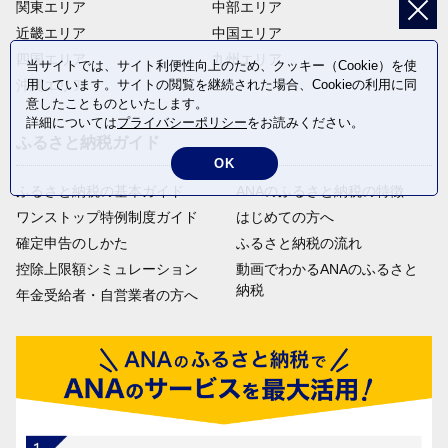
関東エリア
中部エリア
近畿エリア
中国エリア
四国エリア
九州エリア
当サイトでは、サイト利便性向上のため、クッキー（Cookie）を使
沖縄エリア
用しています。サイトの閲覧を継続された場合、Cookieの利用に同
意したことものといたします。
詳細については
プライバシーポリシー
をお読みください。
ふるさと納税ガイド
OK
ふるさと納税の基本ガイド
ANAのふるさと納税の特徴
ワンストップ特例制度ガイド
はじめての方へ
確定申告のしかた
ふるさと納税の流れ
控除上限額シミュレーション
動画でわかるANAのふるさと
納税
年金受給者・自営業者の方へ