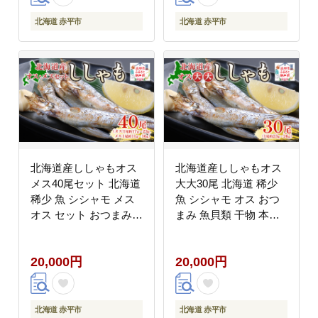
北海道 赤平市
北海道 赤平市
北海道産ししゃもオス
北海道産ししゃもオス
メス40尾セット 北海道
大大30尾 北海道 稀少
稀少 魚 シシャモ メス
魚 シシャモ オス おつ
オス セット おつまみ
まみ 魚貝類 干物 本物
魚貝類 干物 本物 人気
人気 希少 塩 味付け 脂
希少 塩 味付け 脂のり
のり 旨み 美味しい 大
20,000円
20,000円
旨み 美味しい 大きい
きい
北海道 赤平市
北海道 赤平市