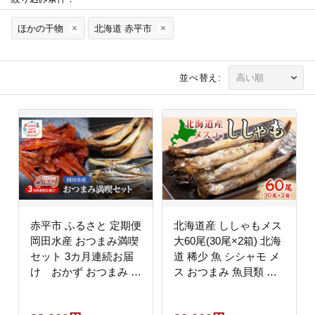
ほかの干物
北海道 赤平市
並べ替え:
赤平市 ふるさと 定期便
北海道産 ししゃもメス
岡田水産 おつまみ満喫
大60尾(30尾×2箱) 北海
セット 3カ月連続お届
道 稀少 魚 シシャモ メ
け おかず おつまみ 揚
ス おつまみ 魚貝類 海
げ物 魚貝類 干物 加工
鮮 干物 本物 人気 希少
食品
塩 味付け 脂のり 旨み