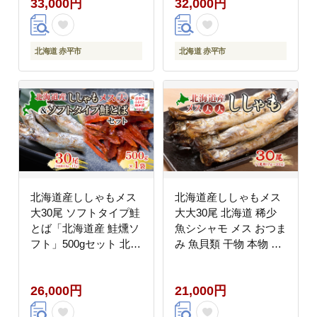
33,000円
32,000円
美味しい 大きい グルメ
惣菜 酒の肴 国産 北海
道 赤平市
北海道 赤平市
北海道 赤平市
北海道産ししゃもメス
北海道産ししゃもメス
大30尾 ソフトタイプ鮭
大大30尾 北海道 稀少
とば「北海道産 鮭燻ソ
魚シシャモ メス おつま
フト」500gセット 北海
み 魚貝類 干物 本物 人
道 稀少 魚 シシャモ 秋
気 希少 塩 味付け 脂の
鮭 おつまみ 魚貝類 干
り 旨み 美味しい 大き
26,000円
21,000円
物
い