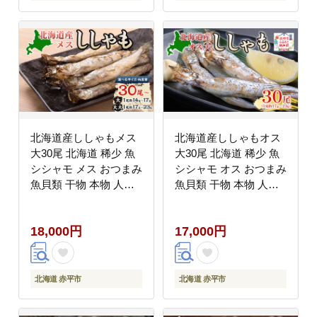
北海道産ししゃもメス
北海道産ししゃもオス
大30尾 北海道 稀少 魚
大30尾 北海道 稀少 魚
シシャモ メス おつまみ
シシャモ オス おつまみ
魚貝類 干物 本物 人気
魚貝類 干物 本物 人気
希少 塩 味付け 脂のり
希少 塩 味付け 脂のり
旨み 美味しい 大きい
旨み 美味しい 大きい
18,000円
17,000円
北海道 赤平市
北海道 赤平市