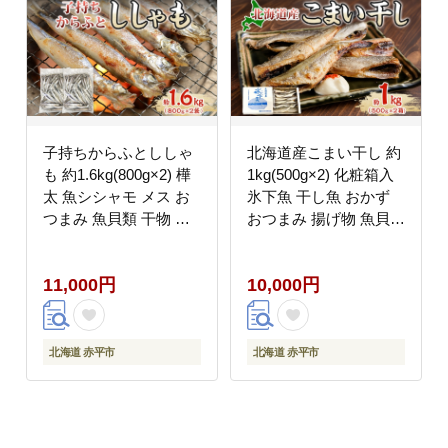
子持ちからふとししゃ
北海道産こまい干し 約
も 約1.6kg(800g×2) 樺
1kg(500g×2) 化粧箱入
太 魚シシャモ メス お
氷下魚 干し魚 おかず
つまみ 魚貝類 干物 量
おつまみ 揚げ物 魚貝類
販店 居酒屋 馴染み 人
干物 タラ科漁獲急速冷
気 卵 詰まった 塩 味付
凍塩 味付け
11,000円
10,000円
け
北海道 赤平市
北海道 赤平市