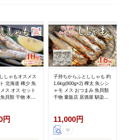
ししゃもオスメス
子持ちからふとししゃも 約
ト 北海道 稀少 魚
1.6kg(800g×2) 樺太 魚シシ
 メス オス セット
ャモ メス おつまみ 魚貝類
 魚貝類 干物 本物
干物 量販店 居酒屋 馴染み
 塩 味付け 脂のり
人気 卵 詰まった 塩 味付け
味しい 大きい
00円
11,000円