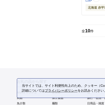
北海道 赤平
10
全
件
お礼の品から探す
当サイトでは、サイト利便性向上のため、クッキー（Coo
詳細については
プライバシーポリシー
をお読みください
ANAオリジナル
定期便
酒
肉類
加工食品
旅行・宿泊・
魚介類
麺類
日用品・雑貨