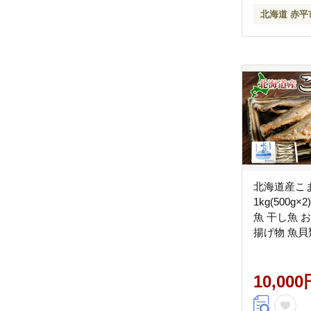
北海道 赤平
北海道産こ
1kg(500g
魚 干し魚 
揚げ物 魚貝
漁獲急速冷
10,000