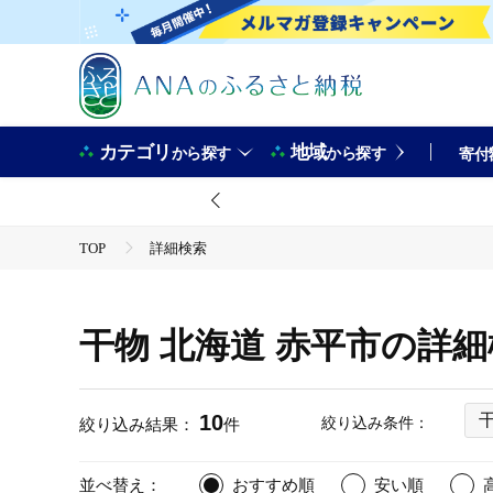
カテゴリ
地域
から探す
から探す
寄付
TOP
詳細検索
干物 北海道 赤平市の詳
10
絞り込み条件：
絞り込み結果：
件
並べ替え：
おすすめ順
安い順