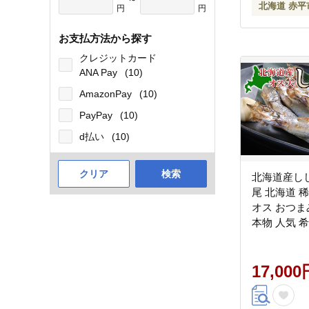
北海道 赤平
円
円
お支払方法から探す
クレジットカード
ANA Pay
(10)
AmazonPay
(10)
PayPay
(10)
d払い
(10)
クリア
検索
北海道産し
尾 北海道 
オス おつま
本物 人気 希
のり 旨み 
17,000