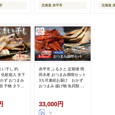
市
北海道 赤平市
北海道 
まい干し 約
赤平市 ふるさと 定期便 岡
×2) 化粧箱入 氷下
田水産 おつまみ満喫セット
おかず おつまみ
3カ月連続お届け おかず
類 干物 タラ科
おつまみ 揚げ物 魚貝類 干
凍塩 味付け
物 加工食品
円
33,000円