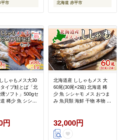
赤平市
北海道 赤平市
ししゃもメス大30
北海道産 ししゃもメス 大
トタイプ鮭とば「北
60尾(30尾×2箱) 北海道 稀
燻ソフト」500gセ
少 魚 シシャモ メス おつま
道 稀少 魚 シシャ
み 魚貝類 海鮮 干物 本物 人
おつまみ 魚貝類 干
気 希少 塩 味付け 脂のり 旨
み 美味しい 大きい グルメ
00円
惣菜 酒の肴 国産 北海道 赤
32,000円
平市