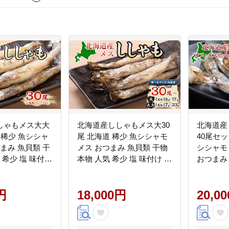
しゃもメス大大
北海道産ししゃもメス大30
北海道産
道 稀少 魚シシャ
尾 北海道 稀少 魚シシャモ
40尾セッ
つまみ 魚貝類 干
メス おつまみ 魚貝類 干物
シシャモ
 希少 塩 味付け
本物 人気 希少 塩 味付け 脂
おつまみ
 美味しい 大き
のり 旨み 美味しい 大きい
人気 希少
旨み 美
円
18,000円
20,0