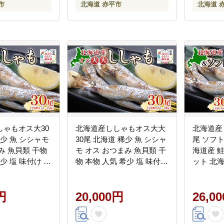
市
北海道 赤平市
北海道 
しゃもオス大30
北海道産ししゃもオス大大
北海道産
稀少 魚 シシャモ
30尾 北海道 稀少 魚 シシャ
尾 ソフ
み 魚貝類 干物
モ オス おつまみ 魚貝類 干
海道産 鮭
少 塩 味付け 脂
物 本物 人気 希少 塩 味付け
ット 北海
美味しい 大きい
脂のり 旨み 美味しい 大き
モ 秋鮭 
い
物
円
20,000円
26,0