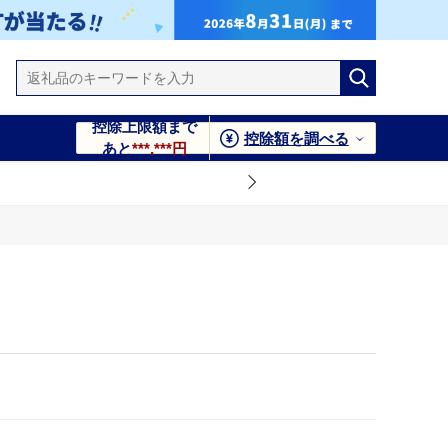
控除上限額まで
控除額を調べる
あと
***,***円