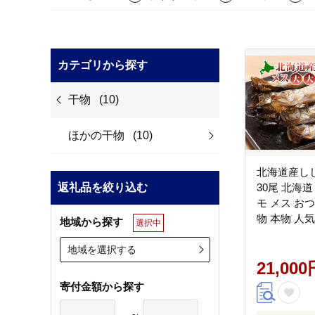
カテゴリから探す
干物
(10)
ほかの干物
(10)
北海道産し
返礼品を絞り込む
30尾 北海
モ メス お
物 本物 人気
地域から探す
選択中
脂のり 旨み
い
地域を選択する
21,000
寄付金額から探す
～