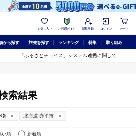
お気に入り
ご利用ガイド
新規登録
ログイン
カート
額から探す
旅先を探す
ランキング
特集
取り組み
「ふるさとチョイス」システム連携に関して
細検索結果
干物
北海道 赤平市
高い順
新着順