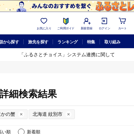
お気に入り
ご利用ガイド
新規登録
ログイン
カート
額から探す
旅先を探す
ランキング
特集
取り組み
「ふるさとチョイス」システム連携に関して
の詳細検索結果
ほかの蟹
北海道 紋別市
高い順
新着順