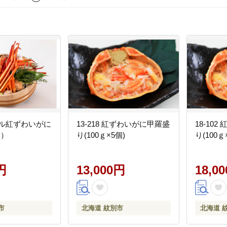
ボイル紅ずわいがに
13-218 紅ずわいがに甲羅盛
18-10
後）
り(100ｇ×5個)
り(100ｇ
円
13,000円
18,0
市
北海道 紋別市
北海道 