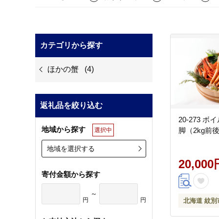
カテゴリから探す
ほかの蟹
(4)
返礼品を絞り込む
20-273 
地域から探す
脚（2kg前
選択中
地域を選択する
20,000
寄付金額から探す
～
円
円
北海道 紋別