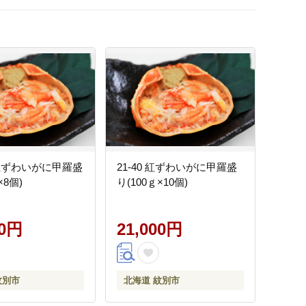
2 紅ずわいがに甲羅盛
21-40 紅ずわいがに甲羅盛
×8個)
り(100ｇ×10個)
00円
21,000円
紋別市
北海道 紋別市