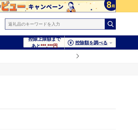
控除上限額まで
控除額を調べる
あと
***,***円