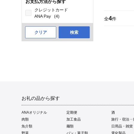
お支払方法から探す
クレジットカード
ANA Pay
(4)
4
全
件
クリア
検索
お礼の品から探す
ANAオリジナル
定期便
酒
肉類
加工食品
旅行・宿泊・
魚介類
麺類
日用品・雑貨
野菜
パン・菓子類
電化製品