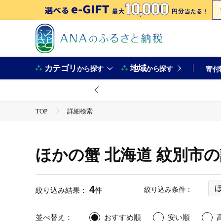
カテゴリ
地域
から探す
から探す
寄付
TOP
詳細検索
ほかの蟹 北海道 紋別市
4
絞り込み条件：
絞り込み結果：
件
並べ替え：
おすすめ順
安い順