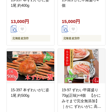
1尾 約400g
個
13,000円
15,000円
北海道 紋別市
北海道 紋別市
15-397 本ずわいがに姿
19-97 ずわい甲羅盛り
1尾 約500g
70g(正味)×4個 【かに
みそまで完全無添加】
｜かに ずわいがに 高品
質