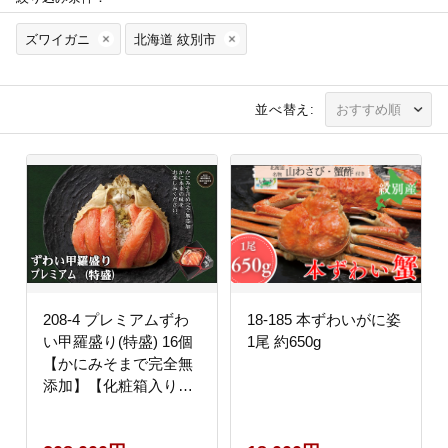
ズワイガニ
北海道 紋別市
並べ替え:
208-4 プレミアムずわ
18-185 本ずわいがに姿
い甲羅盛り(特盛) 16個
1尾 約650g
【かにみそまで完全無
添加】【化粧箱入り】
｜かに ずわいがに 高品
質