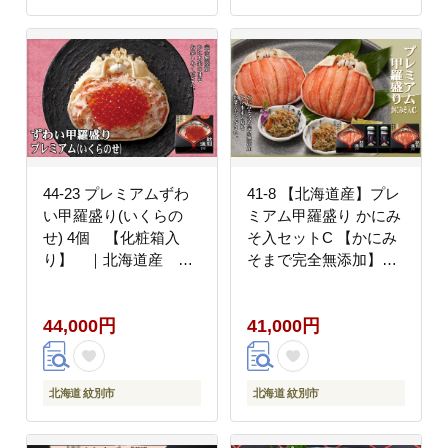
44-23 プレミアムずわ
41-8 【北海道産】プレ
い甲羅盛り(いくらの
ミアム甲羅盛り かにみ
せ) 4個 【化粧箱入
そ入セットC 【かにみ
り】 ｜北海道産 ず
そまで完全無添加】
わいがに 高品質
【化粧箱入り】｜かに
ずわいがに 高品質
44,000円
41,000円
北海道 紋別市
北海道 紋別市