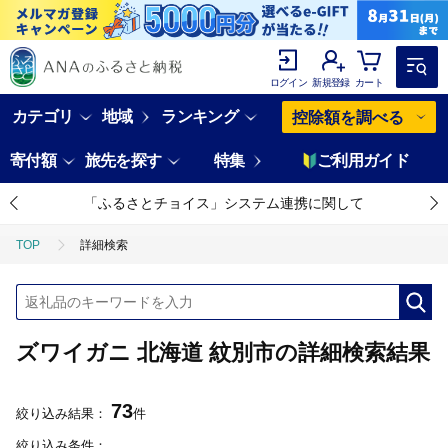
ログイン
新規登録
カート
カテゴリ
地域
ランキング
控除額を調べる
寄付額
旅先を探す
特集
ご利用ガイド
「ふるさとチョイス」システム連携に関して
TOP
詳細検索
ズワイガニ 北海道 紋別市の詳細検索結果
73
絞り込み結果：
件
絞り込み条件：