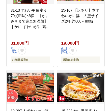
31-13 ずわい甲羅盛り
19-107 【訳あり】本ず
70g(正味)×8個 【かに
わいがに姿 大型サイ
みそまで完全無添加】
ズ2杯 約600～800g
｜かに ずわいがに 高品
質
31,000円
19,000円
北海道 紋別市
北海道 紋別市
13-397 本ずわいがに姿
15-323 かに甲羅盛り4