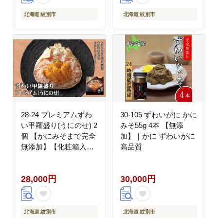
北海道 紋別市
北海道 紋別市
28-24 プレミアムずわ
30-105 ずわいがに かに
い甲羅盛り(うにのせ) 2
みそ55g 4本 【無添
個 【かにみそまで完全
加】｜かに ずわいがに
無添加】【化粧箱入
高品質
り】｜かに ずわいがに
高品質
28,000円
30,000円
北海道 紋別市
北海道 紋別市