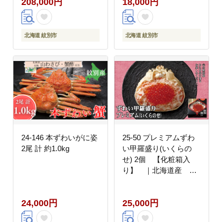
208,000円
18,000円
北海道 紋別市
北海道 紋別市
24-146 本ずわいがに姿
25-50 プレミアムずわ
2尾 計 約1.0kg
い甲羅盛り(いくらの
せ) 2個 【化粧箱入
り】 ｜北海道産 ず
わいがに 高品質
24,000円
25,000円