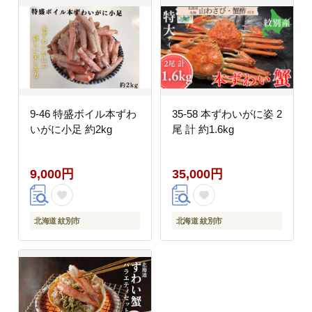
9-46 特盛ボイル本ずわ
35-58 本ずわいがに姿 2
いがに小足 約2kg
尾 計 約1.6kg
9,000円
35,000円
北海道 紋別市
北海道 紋別市