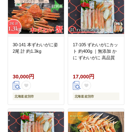
30-141 本ずわいがに姿
17-105 ずわいがにカッ
2尾 計 約1.3kg
ト 約400g ｜無添加 か
に ずわいがに 高品質
30,000円
17,000円
北海道 紋別市
北海道 紋別市