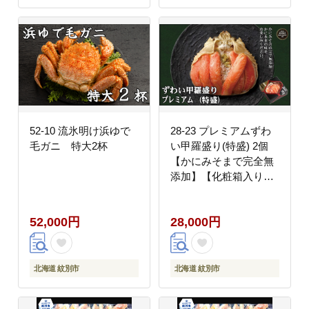
52-10 流氷明け浜ゆで
28-23 プレミアムずわ
毛ガニ 特大2杯
い甲羅盛り(特盛) 2個
【かにみそまで完全無
添加】【化粧箱入り】
｜かに ずわいがに 高品
質
52,000円
28,000円
北海道 紋別市
北海道 紋別市