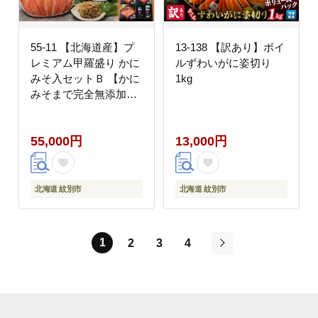
55-11 【北海道産】プ
13-138 【訳あり】ボイ
レミアム甲羅盛り かに
ルずわいがに姿切り
みそ入セットＢ 【かに
1kg
みそまで完全無添加】
【化粧箱入り】｜かに
ずわいがに 高品質
55,000円
13,000円
北海道 紋別市
北海道 紋別市
1
2
3
4
次