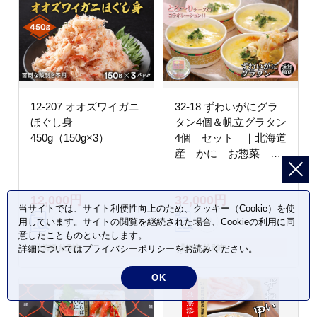
12-207 オオズワイガニ
32-18 ずわいがにグラ
ほぐし身
タン4個＆帆立グラタン
450g（150g×3）
4個 セット ｜北海道
産 かに お惣菜 グ
ルメ 海鮮
12,000円
32,000円
当サイトでは、サイト利便性向上のため、クッキー（Cookie）を使
用しています。サイトの閲覧を継続された場合、Cookieの利用に同
意したことものといたします。
詳細については
プライバシーポリシー
をお読みください。
北海道 紋別市
北海道 紋別市
OK