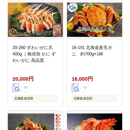
20-260 ずわいがに爪
16-191 北海道産毛ガ
400g ｜無添加 かに ず
ニ 約700g×1杯
わいがに 高品質
20,000円
16,000円
北海道 紋別市
北海道 紋別市