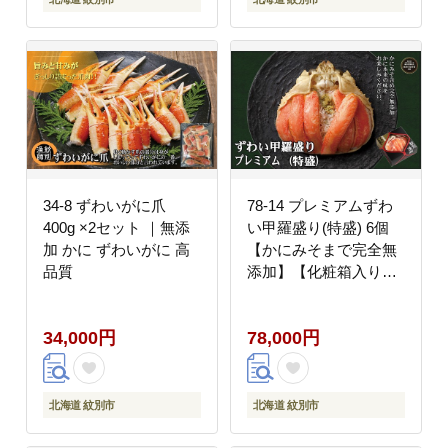
34-8 ずわいがに爪
78-14 プレミアムずわ
400g ×2セット ｜無添
い甲羅盛り(特盛) 6個
加 かに ずわいがに 高
【かにみそまで完全無
品質
添加】【化粧箱入り】
｜かに ずわいがに 高品
質
34,000円
78,000円
北海道 紋別市
北海道 紋別市