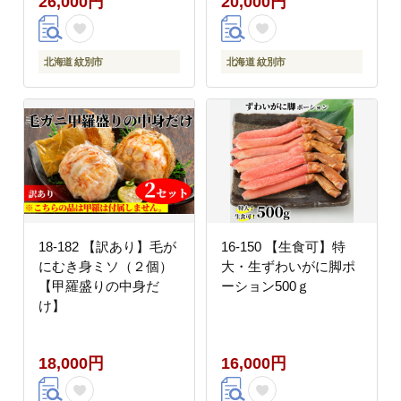
26,000円
20,000円
北海道 紋別市
北海道 紋別市
18-182 【訳あり】毛が
16-150 【生食可】特
にむき身ミソ（２個）
大・生ずわいがに脚ポ
【甲羅盛りの中身だ
ーション500ｇ
け】
18,000円
16,000円