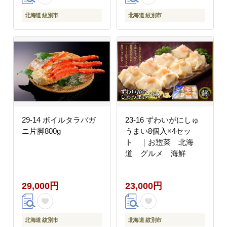
北海道 紋別市
北海道 紋別市
29-14 ボイルタラバガ
23-16 ずわいがにしゅ
ニ片脚800g
うまい8個入×4セッ
ト ｜お惣菜 北海
道 グルメ 海鮮
29,000円
23,000円
北海道 紋別市
北海道 紋別市