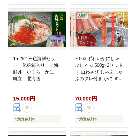
15-252 三色海鮮セッ
70-63 ずわいがにしゃ
ト 化粧箱入り ｜海
ぶしゃぶ 500g×2セット
鮮丼 いくら かに
｜ 山わさび しゃぶしゃ
帆立 北海道
ぶのタレ付き かに ずわ
いがに 高品質
15,000円
70,000円
北海道 紋別市
北海道 紋別市