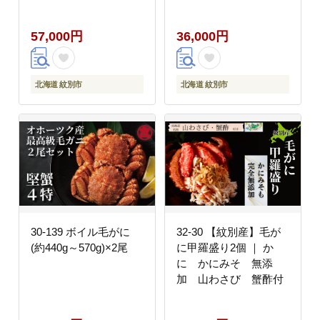
57,000円
36,000円
北海道 紋別市
北海道 紋別市
30-139 ボイル毛がに
32-30 【紋別産】毛が
(約440g～570g)×2尾
に甲羅盛り2個 ｜ か
に かにみそ 無添
加 山わさび 蟹酢付