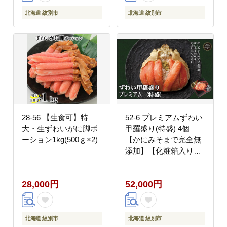
北海道 紋別市
北海道 紋別市
28-56 【生食可】特
52-6 プレミアムずわい
大・生ずわいがに脚ポ
甲羅盛り(特盛) 4個
ーション1kg(500ｇ×2)
【かにみそまで完全無
添加】【化粧箱入り】
｜かに ずわいがに 高品
質
28,000円
52,000円
北海道 紋別市
北海道 紋別市