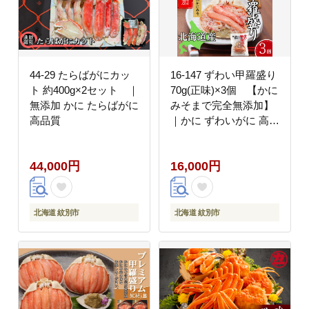
44-29 たらばがにカッ
16-147 ずわい甲羅盛り
ト 約400g×2セット ｜
70g(正味)×3個 【かに
無添加 かに たらばがに
みそまで完全無添加】
高品質
｜かに ずわいがに 高品
質
44,000円
16,000円
北海道 紋別市
北海道 紋別市