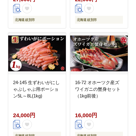
北海道 紋別市
北海道 紋別市
24-145 生ずわいがにし
16-72 オホーツク産ズ
ゃぶしゃぶ用ポーショ
ワイガニの蟹身セット
ン5L～8L(1kg)
（1kg前後）
24,000円
16,000円
北海道 紋別市
北海道 紋別市