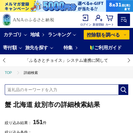
ログイン
新規登録
カート
カテゴリ
地域
ランキング
控除額を調べる
寄付額
旅先を探す
特集
ご利用ガイド
「ふるさとチョイス」システム連携に関して
TOP
詳細検索
蟹 北海道 紋別市の詳細検索結果
151
絞り込み結果：
件
絞り込み条件：