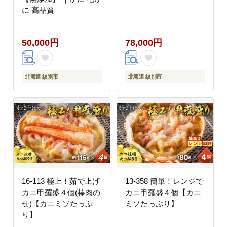
に 高品質
50,000円
78,000円
北海道 紋別市
北海道 紋別市
16-113 極上！茹で上げ
13-358 簡単！レンジで
カニ甲羅盛４個(棒肉の
カニ甲羅盛４個【カニ
せ)【カニミソたっぷ
ミソたっぷり】
り】