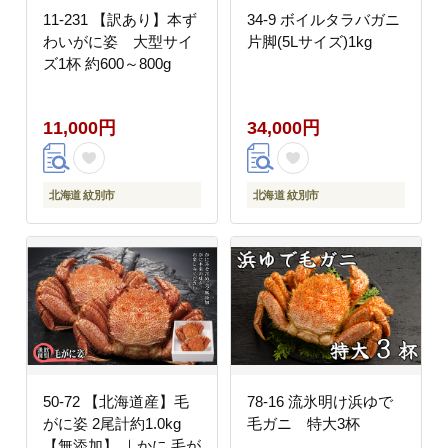
11-231 【訳あり】本ず
34-9 ボイルタラバガニ
わいがに姿 大型サイ
片脚(5Lサイズ)1kg
ズ1杯 約600～800g
11,000円
34,000円
北海道 紋別市
北海道 紋別市
50-72 【北海道産】毛
78-16 流氷明け浜ゆで
がに姿 2尾計約1.0kg
毛ガニ 特大3杯
【無添加】 ｜かに 毛が