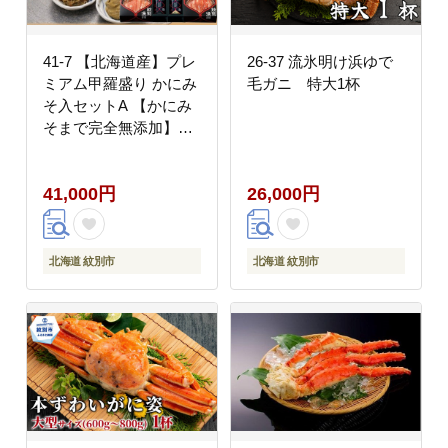
41-7 【北海道産】プレ
26-37 流氷明け浜ゆで
ミアム甲羅盛り かにみ
毛ガニ 特大1杯
そ入セットA 【かにみ
そまで完全無添加】
【化粧箱入り】｜かに
ずわいがに 高品質
41,000円
26,000円
北海道 紋別市
北海道 紋別市