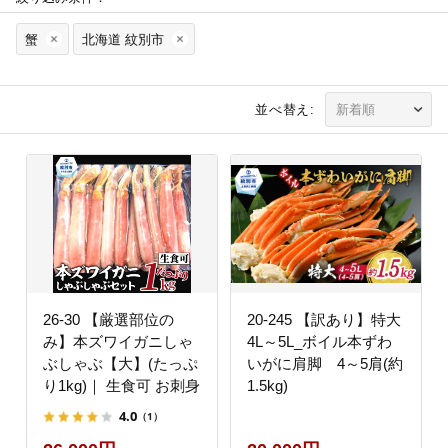
蟹
北海道 紋別市
並べ替え:
26-30 【厳選部位の
20-245 【訳あり】特大
み】本ズワイガニしゃ
4L～5L_ボイル本ずわ
ぶしゃぶ【大】(たっぷ
いがに肩脚 4～5肩(約
り1kg)｜ 生食可 お刺身
1.5kg)
4.0
（1）