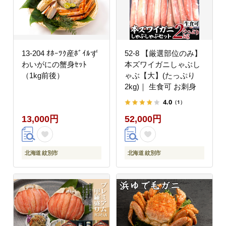
13-204 ｵﾎｰﾂｸ産ﾎﾞｲﾙず
52-8 【厳選部位のみ】
わいがにの蟹身ｾｯﾄ
本ズワイガニしゃぶし
（1kg前後）
ゃぶ【大】(たっぷり
2kg)｜ 生食可 お刺身
4.0
（1）
13,000円
52,000円
北海道 紋別市
北海道 紋別市