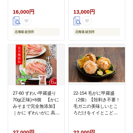
16,000円
13,000円
北海道 紋別市
北海道 紋別市
27-60 ずわい甲羅盛り
22-154 毛がに甲羅盛
70g(正味)×6個 【かに
（2個）【殻剥き不要！
みそまで完全無添加】
毛ガニの美味しいとこ
｜かに ずわいがに 高品
ろだけをイイとこど
質
り】
27,000円
22,000円