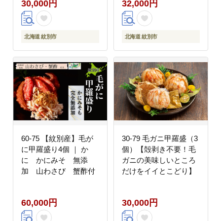
30,000円
32,000円
北海道 紋別市
北海道 紋別市
60-75 【紋別産】毛が
30-79 毛ガニ甲羅盛（3
に甲羅盛り4個 ｜ か
個）【殻剥き不要！毛
に かにみそ 無添
ガニの美味しいところ
加 山わさび 蟹酢付
だけをイイとこどり】
60,000円
30,000円