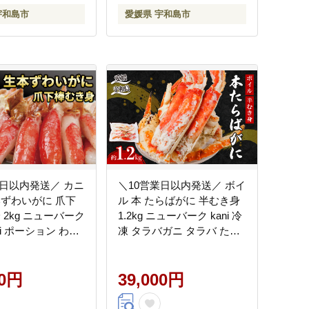
ション 人気 カニ鍋
宇和島市
愛媛県 宇和島市
媛 宇和島 D016-
業日以内発送／ カニ
＼10営業日以内発送／ ボイ
本ずわいがに 爪下
ル 本 たらばがに 半むき身
 2kg ニューバーク
1.2kg ニューバーク kani 冷
ni ポーション わけ
凍 タラバガニ タラバ たら
-116014
ば たらば蟹 タラバ蟹 カニ
蟹 かに 海鮮 愛媛 宇和島
00円
D039-116022
39,000円