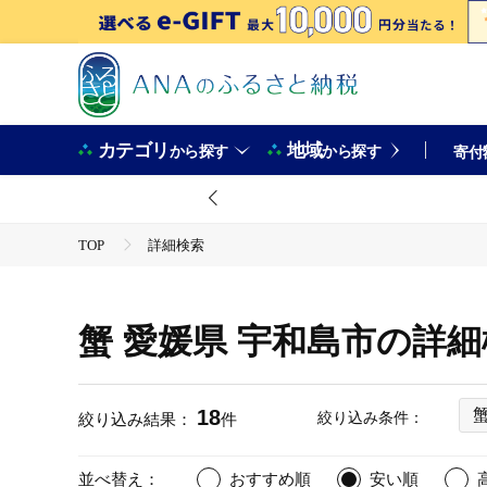
カテゴリ
地域
から探す
から探す
寄付
TOP
詳細検索
蟹 愛媛県 宇和島市の詳
18
絞り込み条件：
絞り込み結果：
件
並べ替え：
おすすめ順
安い順