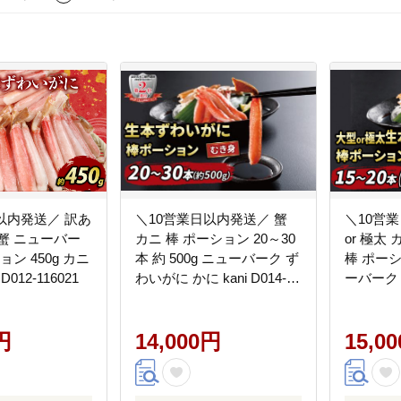
以内発送／ 訳あ
＼10営業日以内発送／ 蟹
＼10営
蟹 ニューバー
カニ 棒 ポーション 20～30
or 極太
ョン 450g カニ
本 約 500g ニューバーク ず
棒 ポーシ
D012-116021
わいがに かに kani D014-
ーバーク 蟹
116005
しゃぶしゃぶ
円
14,000円
15,0