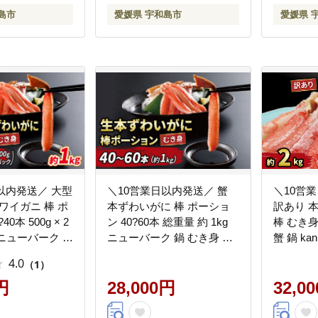
ニ ポー
島市
愛媛県 宇和島市
愛媛県 
蟹鍋 鍋 愛
116019
以内発送／ 大型
＼10営業日以内発送／ 蟹
＼10営
イガニ 棒 ポ
本ずわいがに 棒 ポーショ
訳あり 
0本 500g × 2
ン 40?60本 総重量 約 1kg
棒 むき身
 ニューバーク ず
ニューバーク 鍋 むき身 カ
蟹 鍋 ka
蟹 kani 鍋
ニ kani D028-116011
あり D032
4.0
（1）
6
円
28,000円
32,0