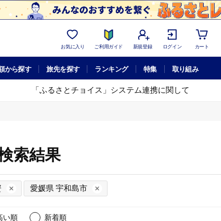
お気に入り
ご利用ガイド
新規登録
ログイン
カート
額から探す
旅先を探す
ランキング
特集
取り組み
「ふるさとチョイス」システム連携に関して
細検索結果
蟹
愛媛県 宇和島市
高い順
新着順