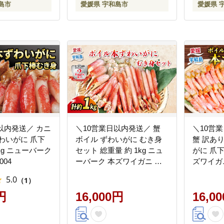
島市
愛媛県 宇和島市
愛媛県 
以内発送／ カニ
＼10営業日以内発送／ 蟹
＼10営
わいがに 爪下
ボイル ずわいがに むき身
蟹 訳あ
kg ニューバーク
セット 総重量 約 1kg ニュ
がに 爪下
004
ーバーク 本ズワイガニ カ
ズワイガ
ニ kani むき身 ポーション
kani 
5.0
（1）
茹で D016-116007
訳あり品
円
16,000円
ズワイガ
16,0
イ蟹 蟹 
肉 蟹 