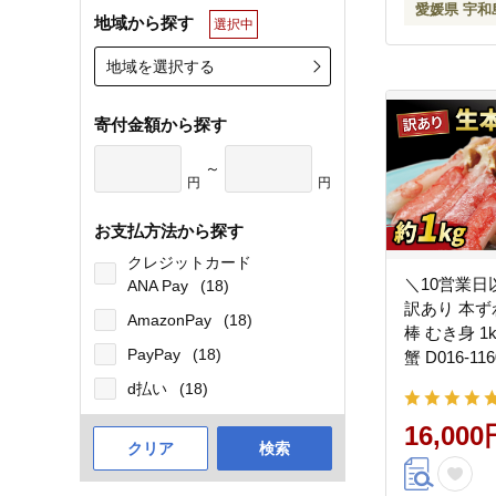
愛媛県 宇和
地域から探す
選択中
地域を選択する
寄付金額から探す
～
円
円
お支払方法から探す
クレジットカード
＼10営業日
ANA Pay
(18)
訳あり 本ず
AmazonPay
(18)
棒 むき身 1
PayPay
(18)
蟹 D016-116
d払い
(18)
16,000
クリア
検索