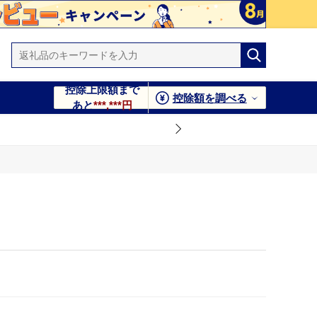
控除上限額まで
控除額を調べる
あと
***,***円