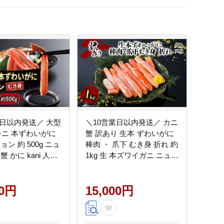
業日以内発送／ 大型
＼10営業日以内発送／ カニ
 カニ 本ずわいがに
蟹 訳あり 生本 ずわいがに
ョン 約 500g ニュ
棒肉 ・ 爪下 むき身 折れ 約
 かに kani 人気
1kg 生 本ズワイガニ ニュー
 D015-116012
バーク 蟹 D015-116020
00円
15,000円