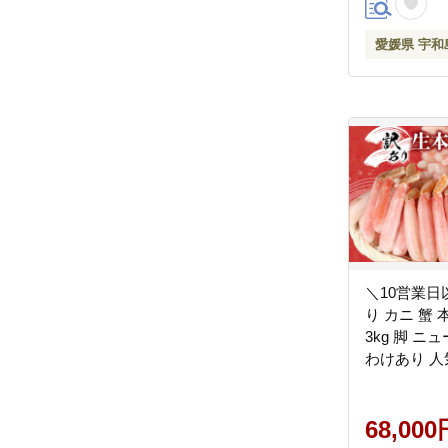
愛媛県 宇和
＼10営業日
り カニ 蟹
3kg 脚 ニュ
68,000