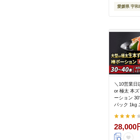
愛媛県 宇和
＼10営業日
or 極太 本ズワ
ーション 30?4
パック 1kg
わいがに カニ 
D028-11600
28,000