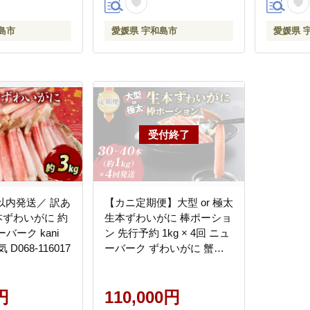
島市
愛媛県 宇和島市
愛媛県 
以内発送／ 訳あ
【カニ定期便】大型 or 極太
 本ずわいがに 約
生本ずわいがに 棒ポーショ
ーバーク kani
ン 先行予約 1kg × 4回 ニュ
わけあり 人気 D068-116017
ーバーク ずわいがに 蟹
kani 鍋 D110-116010
円
110,000円