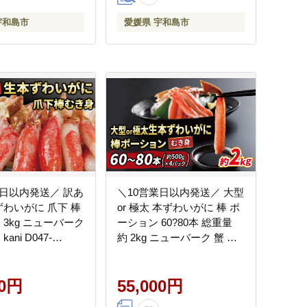
宇和島市
愛媛県 宇和島市
業日以内発送／ 訳あ
＼10営業日以内発送／ 大型
ずわいがに 爪下 棒
or 極太 本ずわいがに 棒 ポ
 3kg ニューバーク
ーション 60?80本 総重量
ani D047-
約 2kg ニューバーク 蟹 カ
ニ かに kani ズワイガニ む
き身 人気 水産 加工品
00円
D055-116016
55,000円