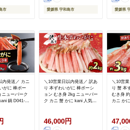
島市
愛媛県 宇和島市
愛媛県 
以内発送／ カニ
＼10営業日以内発送／ 訳あ
＼10営
いがに 棒ポー
り 本ずわいがに 棒ポーシ
り 蟹 本
kg ニューバーク
ョン むき身 2kg ニューバー
むき身 約
ni 鍋 D041-
ク カニ 蟹 かに kani 人気
カニ かに k
D046-116013
116018
円
46,000円
47,0