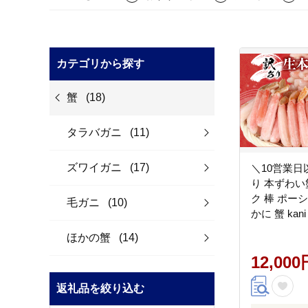
カテゴリから探す
蟹
(18)
タラバガニ
(11)
ズワイガニ
(17)
＼10営業日
り 本ずわい
ク 棒 ポーシ
毛ガニ
(10)
かに 蟹 kani 
ほかの蟹
(14)
12,000
返礼品を絞り込む