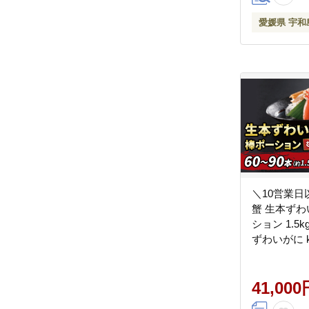
愛媛県 宇和
＼10営業日
蟹 生本ずわ
ション 1.5
ずわいがに ka
116015
41,000