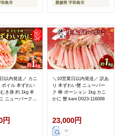
宇和島市
愛媛県 宇和島市
業日以内発送／ カニ
＼10営業日以内発送／ 訳あ
り ボイル 本ずわい
り 本ずわい蟹 ニューバー
むき身 約 1kg 本
ク 棒 ポーション 1kg カニ
ニ ニューバーク
かに 蟹 kani D023-116008
冷凍 訳アリ わけあり
 ずわいがに カニ
ニ ずわい蟹 ズワ
00円
23,000円
カニ脚 蟹脚 カニ棒
カニしゃぶ 人気のカ