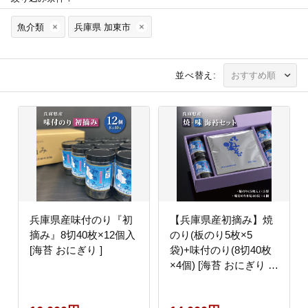
魚介類
兵庫県 加東市
並べ替え:
兵庫県産味付のり『初
【兵庫県産初摘み】焼
摘み』8切40枚×12個入
のり(板のり5枚×5
[海苔 おにぎり ]
袋)+味付のり(8切40枚
×4個) [海苔 おにぎり 巻
き寿司 手巻き寿司]