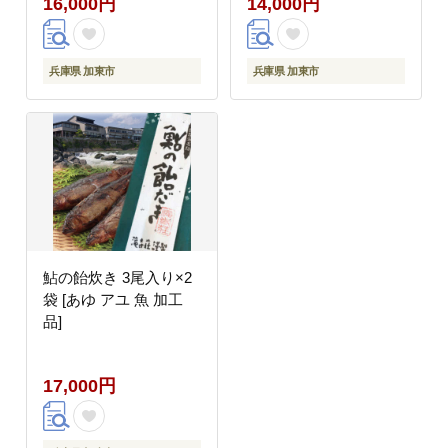
16,000円
14,000円
兵庫県 加東市
兵庫県 加東市
鮎の飴炊き 3尾入り×2
袋 [あゆ アユ 魚 加工
品]
17,000円