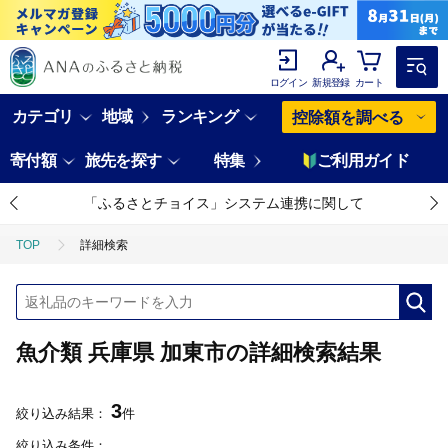
ログイン
新規登録
カート
カテゴリ
地域
ランキング
控除額を調べる
寄付額
旅先を探す
特集
ご利用ガイド
「ふるさとチョイス」システム連携に関して
TOP
詳細検索
魚介類 兵庫県 加東市の詳細検索結果
3
絞り込み結果：
件
絞り込み条件：