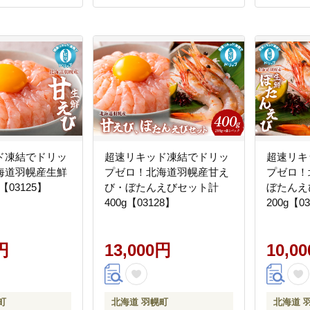
ド凍結でドリッ
超速リキッド凍結でドリッ
超速リキ
海道羽幌産生鮮
プゼロ！北海道羽幌産甘え
プゼロ！
【03125】
び・ぼたんえびセット計
ぼたんえ
400g【03128】
200g【0
円
13,000円
10,0
町
北海道 羽幌町
北海道 