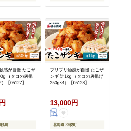
触感が自慢 たこザ
プリプリ触感が自慢 たこザ
00g （タコの唐揚
ンギ 計1kg （タコの唐揚げ
×2）【05127】
250g×4）【05128】
0円
13,000円
羽幌町
北海道 羽幌町