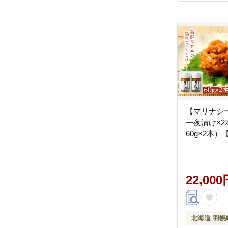
【マリナシ
一夜漬け×2本
60g×2本）【
22,000
北海道 羽幌