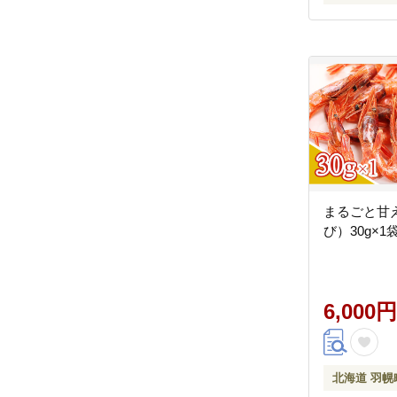
まるごと甘
び）30g×1
6,000円
北海道 羽幌