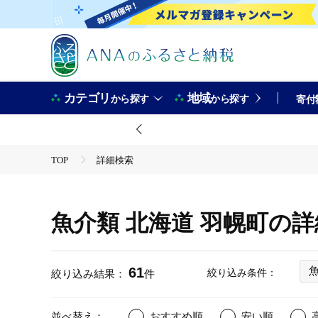
カテゴリ
地域
から探す
から探す
寄付
TOP
詳細検索
魚介類 北海道 羽幌町の
61
絞り込み条件：
絞り込み結果：
件
並べ替え：
おすすめ順
安い順