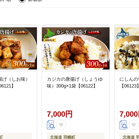
揚げ（しお味）
カジカの唐揚げ（しょうゆ
にしんの切
06121】
味）300g×1袋【06122】
【06123
7,000円
7,00
町
北海道 羽幌町
北海道 