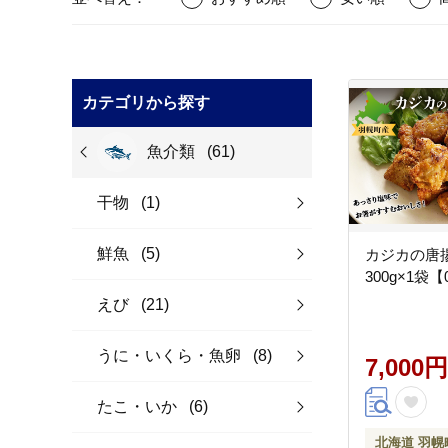
カテゴリから探す
魚介類
(61)
干物
(1)
鮮魚
(5)
カジカの唐
300g×1袋【
えび
(21)
うに・いくら・魚卵
(8)
7,000円
たこ・いか
(6)
北海道 羽幌