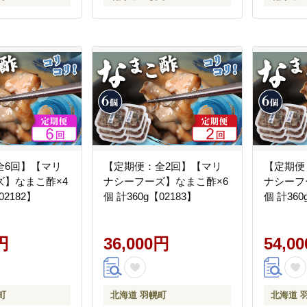
全6回】【マリ
【定期便：全2回】【マリ
【定期便
ズ】なまこ酢×4
ナシーフーズ】なまこ酢×6
ナシーフ
02182】
個 計360g【02183】
個 計360
円
36,000円
54,0
町
北海道 羽幌町
北海道 