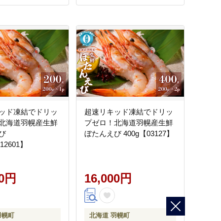
ッド凍結でドリッ
超速リキッド凍結でドリッ
北海道羽幌産生鮮
プゼロ！北海道羽幌産生鮮
び
ぼたんえび 400g【03127】
312601】
00円
16,000円
羽幌町
北海道 羽幌町