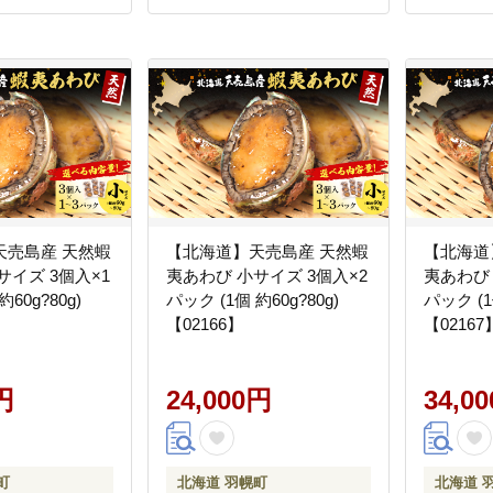
天売島産 天然蝦
【北海道】天売島産 天然蝦
【北海道
サイズ 3個入×1
夷あわび 小サイズ 3個入×2
夷あわび 
約60g?80g)
パック (1個 約60g?80g)
パック (1
【02166】
【02167
円
24,000円
34,0
町
北海道 羽幌町
北海道 