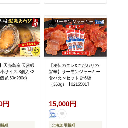
】天売島産 天然蝦
【秘伝のタレ&こだわりの
小サイズ 3個入×3
旨辛】サーモンジャーキー
個 約60g?80g)
食べ比べセット 計6袋
】
（360g）【0215501】
00円
15,000円
羽幌町
北海道 羽幌町