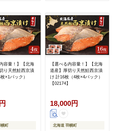
内容量！】【北海
【選べる内容量！】【北海
切り天然鮭西京漬
道産】厚切り天然鮭西京漬
4枚×1パック）
け 計16枚（4枚×4パック）
】
【02174】
0円
18,000円
羽幌町
北海道 羽幌町