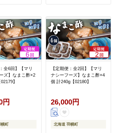
：全6回】【マリ
【定期便：全2回】【マリ
ーズ】なまこ酢×2
ナシーフーズ】なまこ酢×4
【02179】
個 計240g【02180】
00円
26,000円
羽幌町
北海道 羽幌町