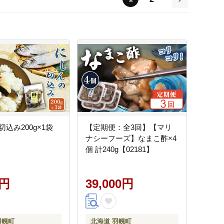
次
込み200g×1袋
【定期便：全3回】【マリ
】
ナシーフーズ】なまこ酢×4
個 計240g【02181】
0円
39,000円
羽幌町
北海道 羽幌町