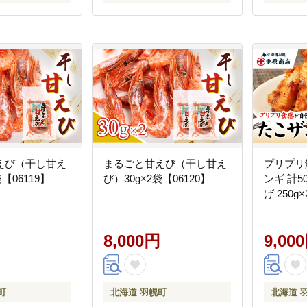
えび（干し甘え
まるごと甘えび（干し甘え
プリプリ
袋【06119】
び）30g×2袋【06120】
ンギ 計5
げ 250g
8,000円
9,00
町
北海道 羽幌町
北海道 