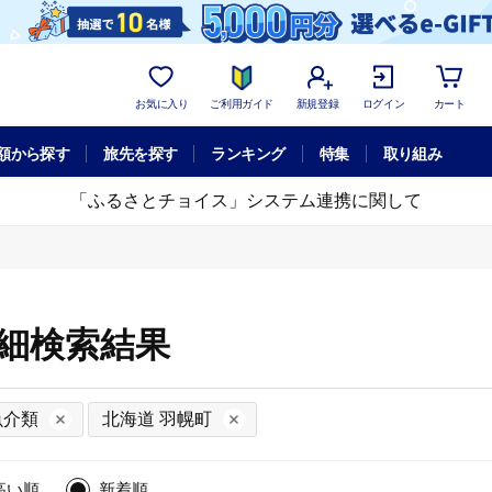
お気に入り
ご利用ガイド
新規登録
ログイン
カート
額から探す
旅先を探す
ランキング
特集
取り組み
「ふるさとチョイス」システム連携に関して
詳細検索結果
魚介類
北海道 羽幌町
高い順
新着順