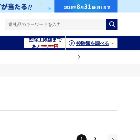
控除上限額まで
控除額を調べる
あと
***,***円
1
2