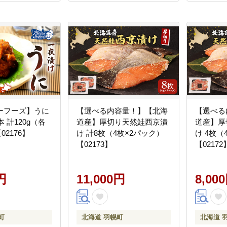
ーフーズ】うに
【選べる内容量！】【北海
【選べる
 計120g（各
道産】厚切り天然鮭西京漬
道産】厚
02176】
け 計8枚（4枚×2パック）
け 4枚（
【02173】
【02172
円
11,000円
8,00
町
北海道 羽幌町
北海道 