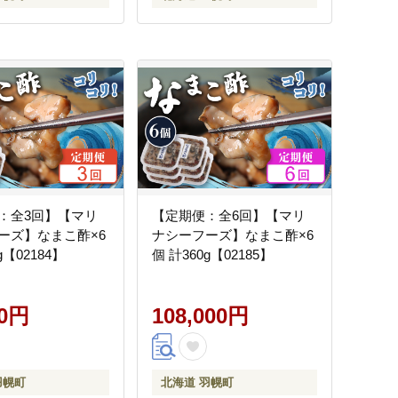
：全3回】【マリ
【定期便：全6回】【マリ
ーズ】なまこ酢×6
ナシーフーズ】なまこ酢×6
g【02184】
個 計360g【02185】
00円
108,000円
羽幌町
北海道 羽幌町