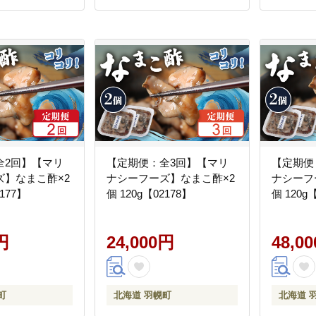
全2回】【マリ
【定期便：全3回】【マリ
【定期便
ズ】なまこ酢×2
ナシーフーズ】なまこ酢×2
ナシーフ
2177】
個 120g【02178】
個 120g
円
24,000円
48,0
町
北海道 羽幌町
北海道 