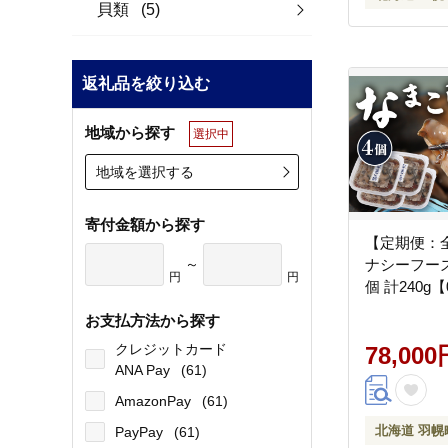
貝類
(5)
返礼品を絞り込む
地域から探す
選択中
地域を選択する
寄付金額から探す
【定期便：
～
ナシーフー
円
円
個 計240g【
お支払方法から探す
クレジットカード
78,000
ANA Pay
(61)
AmazonPay
(61)
北海道 羽幌
PayPay
(61)