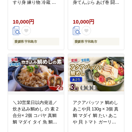
すり身 練り物 冷蔵 惣
身てんぷら あげ巻 闘牛
菜 フライ おでん 具 出
薬師神かまぼこ 身天ぷ
汁 だし 郷土料理 酒 お
ら 揚巻 小魚 すり身 練
10,000円
10,000円
つまみ 肴 魚肉加工品
り物 冷蔵 惣菜 フライ
特産品 愛媛 宇和島
おでん 具 出汁 だし 小
C010-007004
分け 酒 おつまみ 肴 魚
肉 水産 加工品 特産品
愛媛県 宇和島市
愛媛県 宇和島市
郷土料理 国産 愛媛 宇
和島 C010-019009
＼10営業日以内発送／
アクアパッツァ 鯛めし
炊き込み鯛めし の 素 2
あこや貝 130g × 3個 真
合分× 2個 コバヤ 真鯛
鯛 マダイ 鯛 たい あこ
鯛 マダイ タイ 魚 鯛飯
や 貝 トマト ガーリッ
米 ご飯 炊飯器 炊き込
ク 魚介 魚貝 惣菜 お惣