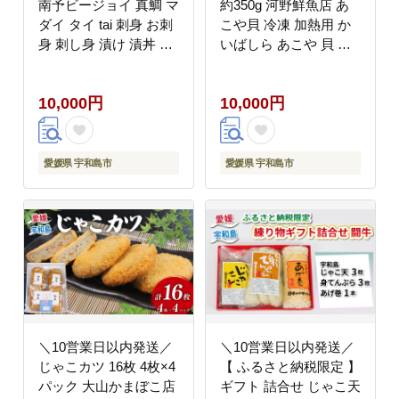
南予ビージョイ 真鯛 マ
約350g 河野鮮魚店 あ
ダイ タイ tai 刺身 お刺
こや貝 冷凍 加熱用 か
身 刺し身 漬け 漬丼 丼
いばしら あこや 貝 か
丼ぶり 鯛飯 海鮮 人気
い kai わけあり 訳アリ
海の幸 魚介 人気加工品
akoya 海鮮 海の幸 魚介
10,000円
10,000円
冷凍 小分け パック お
唐揚げ 天ぷら 炊き込み
手軽 便利 産地直送 国
ご飯 真空パック 産地直
産 愛媛 宇和島 D010-
送 数量限定 国産 愛媛
150022
宇和島 D010-177010
愛媛県 宇和島市
愛媛県 宇和島市
＼10営業日以内発送／
＼10営業日以内発送／
じゃこカツ 16枚 4枚×4
【 ふるさと納税限定 】
パック 大山かまぼこ店
ギフト 詰合せ じゃこ天