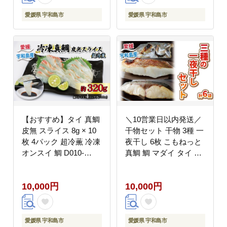
愛媛県 宇和島市
愛媛県 宇和島市
【おすすめ】タイ 真鯛
＼10営業日以内発送／
皮無 スライス 8g × 10
干物セット 干物 3種 一
枚 4パック 超冷薫 冷凍
夜干し 6枚 こもねっと
オンスイ 鯛 D010-
真鯛 鯛 マダイ タイ カ
159002
ンパチ 干物 アジ 魚 冷
凍 海鮮 新鮮干物 宇和
10,000円
10,000円
海産干物 藻塩 干物 ヒ
モノ ひもの 朝食 和食
焼くだけ 簡単調理 便利
一人暮らし 小分け 真空
愛媛県 宇和島市
愛媛県 宇和島市