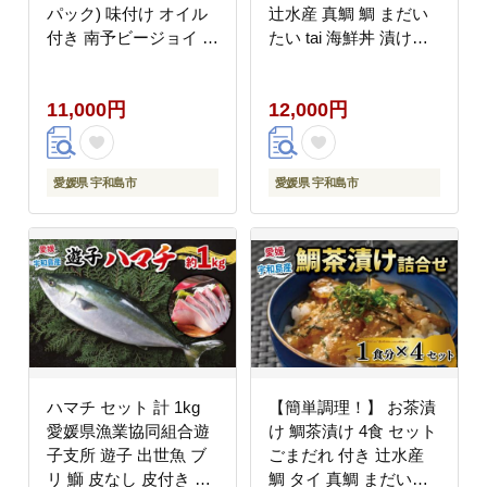
パック) 味付け オイル
辻水産 真鯛 鯛 まだい
付き 南予ビージョイ 骨
たい tai 海鮮丼 漬け丼
なし buri ぶり 便利 魚
D012-062001
D011-150006
11,000円
12,000円
愛媛県 宇和島市
愛媛県 宇和島市
ハマチ セット 計 1kg
【簡単調理！】 お茶漬
愛媛県漁業協同組合遊
け 鯛茶漬け 4食 セット
子支所 遊子 出世魚 ブ
ごまだれ 付き 辻水産
リ 鰤 皮なし 皮付き ハ
鯛 タイ 真鯛 まだい