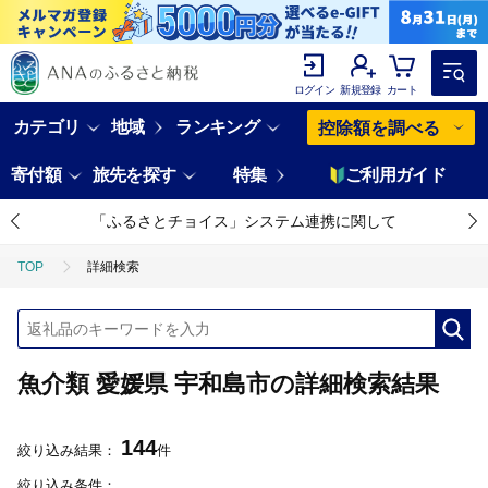
ログイン
新規登録
カート
カテゴリ
地域
ランキング
控除額を調べる
寄付額
旅先を探す
特集
ご利用ガイド
「ふるさとチョイス」システム連携に関して
TOP
詳細検索
魚介類 愛媛県 宇和島市の詳細検索結果
144
絞り込み結果：
件
絞り込み条件：