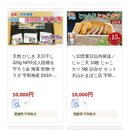
パック 産地直送 国産
愛媛 宇和島 D010-
008002
天然 ひじき 天日干し
＼10営業日以内発送／
320g NPO法人段畑を
じゃこ天 10枚 じゃこ
守ろう会 海藻 乾物 サ
カツ 5枚 詰合せ セット
ラダ 宇和海産 D010-
大山かまぼこ店 宇和島
051003
すり身 練り物 冷蔵 惣
菜 フライ おでん 煮物
10,000円
10,000円
アレンジ 具 出汁 だし
小分け 酒 おつまみ 肴
蒲鉾 かまぼこ 魚肉 水
産 贈り物 加工品 特産
愛媛県 宇和島市
愛媛県 宇和島市
品 郷土料理 国産 愛媛
宇和島 C010-007001