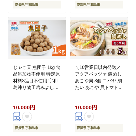
ジ 水産 冷凍 国産 愛媛
酒 おつまみ 加工品 特
愛媛県 宇和島市
愛媛県 宇和島市
宇和島 D010-071015
産品 愛媛 宇和島 C010-
013006
じゃこ天 魚団子 1kg 食
＼10営業日以内発送／
品添加物不使用 特定原
アクアパッツァ 鯛めし
材料8品目不使用 宇和
あこや貝 3個 コバヤ 鯛
島練り物工房みよし
たい あこや 貝トマト
C010-061009
ガーリック 魚介 洋風
鯛飯 簡単調理 レンジ
10,000円
10,000円
レンチン解凍 加工品 冷
凍 愛媛 宇和島 D010-
059006
愛媛県 宇和島市
愛媛県 宇和島市