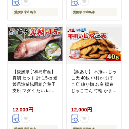
でん 具 出汁 だし 小分
け 詰合せ 酒 おつまみ
愛媛県 宇和島市
愛媛県 宇和島市
肴 魚肉加工品 国産 愛
媛 宇和島 C012-045001
【愛媛県宇和島市産】
【訳あり】 不揃い じゃ
真鯛 セット 計 1.5kg 愛
こ天 40枚 中村かまぼ
媛県漁業協同組合遊子
こ店 練り物 名産 揚巻
支所 マダイ たい tai 魚
じゃこてん 竹輪 かまぼ
刺身 D012-022004
こ 蒲鉾 おつまみ C012-
013005
12,000円
12,000円