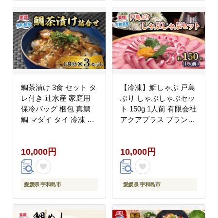
鯛茶漬け 3食 セット タ
【冷凍】鰤しゃぶ 戸島
レ付き 辻水産 家庭用
ぶり しゃぶしゃぶセッ
保冷バッグ 梱包 真鯛
ト 150g 1人前 有限会社
鯛 マダイ タイ 冷凍 真
アクアプラス ブランド
空パック お手軽 流水解
魚 鰤 ぶり ブリ しゃぶ
凍 お茶漬け ごまだれ
しゃぶ シャブシャブ 海
10,000円
10,000円
切り身 刺身 お刺身 お
鮮鍋 ブリしゃぶ お手軽
刺し身 刺し身 海鮮丼
真空パック セット 小分
海鮮 海の幸 時短 簡単
け 便利 鍋 鰤 鰤しゃぶ
お手軽 人気 惣菜 魚介
スライス 海鮮 加工品
愛媛県 宇和島市
愛媛県 宇和島市
魚 人気 加工品 産地直
冷凍 国産 愛媛 宇和島
送 国産 愛媛 宇和島
D010-090006
D010-062008