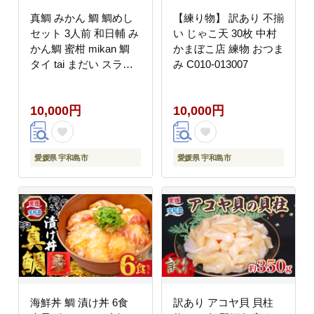
真鯛 みかん 鯛 鯛めし
【練り物】 訳あり 不揃
セット 3人前 和日輔 み
い じゃこ天 30枚 中村
かん鯛 蜜柑 mikan 鯛
かまぼこ店 練物 おつま
タイ tai まだい スライ
み C010-013007
ス 真空パック 小分け
刺身 お刺身 お刺し身
10,000円
10,000円
刺し身 お手軽 漬け丼
郷土料理 海鮮丼 鯛飯
海鮮 人気 冷凍 国産 愛
媛 宇和島 D010-091003
愛媛県 宇和島市
愛媛県 宇和島市
海鮮丼 鯛 漬け丼 6食
訳あり アコヤ貝 貝柱