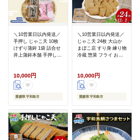
＼10営業日以内発送／
＼10営業日以内発送／
手押し じゃこ天 10枚
じゃこ天 24枚 大山か
けずり蒲鉾 1袋 詰合せ
まぼこ店 すり身 練り物
井上蒲鉾本舗 手押しじ
冷蔵 惣菜 フライ おで
ゃこ天 手作り 蒲鉾 け
ん 具 出汁 だし 郷土料
ずりかまぼこ かまぼこ
理 酒 おつまみ 肴 魚肉
10,000円
10,000円
揚げかまぼこ 天ぷら 冷
加工品 特産品 愛媛 宇
蔵 小魚 すり身 練り物
和島 C010-007002
ねりもの 練り製品 さつ
ま揚げ 惣菜 フライ 小
愛媛県 宇和島市
愛媛県 宇和島市
分け 酒 おつまみ 肴 魚
肉 水産 加工品 特産品
郷土料理 国産 愛媛 宇
和島 C010-003001