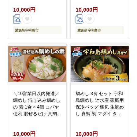
みご飯 混ぜご飯 炊き込
菜 冷凍 冷凍食品 温め
10,000円
10,000円
み 鯛めし お手軽 お惣
るだけ 電子レンジで温
菜 簡単 簡単調理 加工
めるだけ 人気 洋風 レ
品 国産 愛媛 宇和島
ンチン解凍 簡単 ごはん
D010-059001
ご飯 愛媛 宇和島 D010-
愛媛県 宇和島市
愛媛県 宇和島市
059007
＼10営業日以内発送／
鯛めし 3食 セット 宇和
鯛めし 混ぜ込み鯛めし
島鯛めし 辻水産 家庭用
の 素 1合 × 4個 コバヤ
保冷バッグ 梱包 生鯛め
便利 混ぜるだけ 真鯛
し 真鯛 鯛 マダイ タイ
鯛 マダイ タイ 魚 鯛飯
tai 刺身 お刺身 刺し身
米 ご飯 炊飯器 混ぜご
漬け丼 漬け 漬丼 丼 丼
10,000円
10,000円
飯 炊き込み鯛めし 炊き
ぶり 海鮮丼 郷土料理