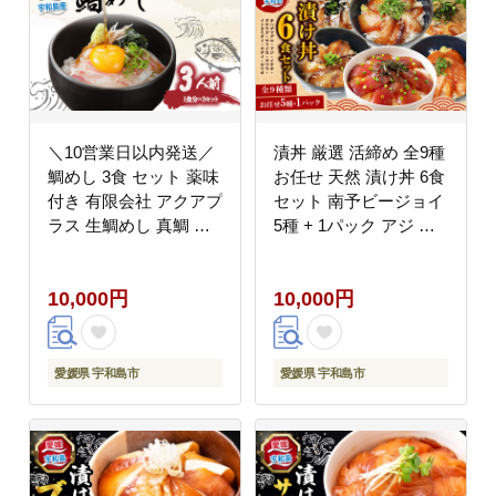
＼10営業日以内発送／
漬丼 厳選 活締め 全9種
鯛めし 3食 セット 薬味
お任せ 天然 漬け丼 6食
付き 有限会社 アクアプ
セット 南予ビージョイ
ラス 生鯛めし 真鯛 鯛
5種 + 1パック アジ キ
マダイ タイ tai 刺身 お
ハダマグロ サワラ 太刀
刺身 刺し身 丼 丼ぶり
魚 チダイ イトヨリダイ
10,000円
10,000円
海鮮丼 郷土料理 鯛飯
イサキ ヤリイカ カツオ
海鮮 人気 海の幸 魚介
食べ比べ づけ丼 人気
水産 人気加工品 冷蔵
加工品 新鮮 水産品 漬
小分け パック お手軽
け 刺身 海鮮 海鮮丼 数
愛媛県 宇和島市
愛媛県 宇和島市
便利 簡単 調理 乗せる
量限定 愛媛 宇和島
だけ ごま のり 産地直
D010-150018
送 国産 愛媛 宇和島
D010-090007