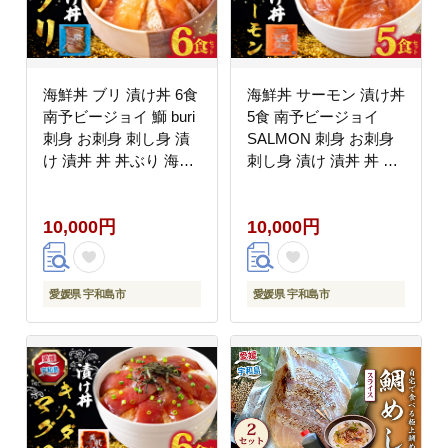
海鮮丼 ブリ 漬け丼 6食
海鮮丼 サーモン 漬け丼
南予ビージョイ 鰤 buri
5食 南予ビージョイ
刺身 お刺身 刺し身 漬
SALMON 刺身 お刺身
け 漬丼 丼 丼ぶり 海鮮
刺し身 漬け 漬丼 丼 丼
人気 海の幸 魚介 人気
ぶり 海鮮 人気 海の幸
加工品 冷凍 小分け パ
魚介 人気加工品 冷凍
10,000円
10,000円
ック お手軽 便利 産地
小分け パック お手軽
直送 国産 愛媛 宇和島
便利 愛媛 宇和島 D010-
D010-150023
150024
愛媛県 宇和島市
愛媛県 宇和島市