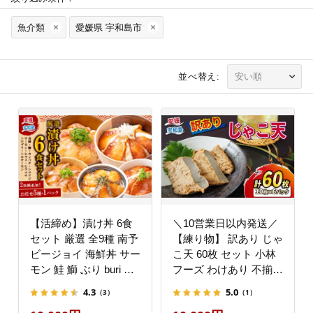
魚介類
愛媛県 宇和島市
並べ替え:
【活締め】漬け丼 6食
＼10営業日以内発送／
セット 厳選 全9種 南予
【練り物】 訳あり じゃ
ビージョイ 海鮮丼 サー
こ天 60枚 セット 小林
モン 鮭 鰤 ぶり buri 真
フーズ わけあり 不揃い
鯛 たい タイ カンパチ
練物 C010-070003
4.3
5.0
（3）
（1）
シマアジ 縞鯵ヒラメ ヒ