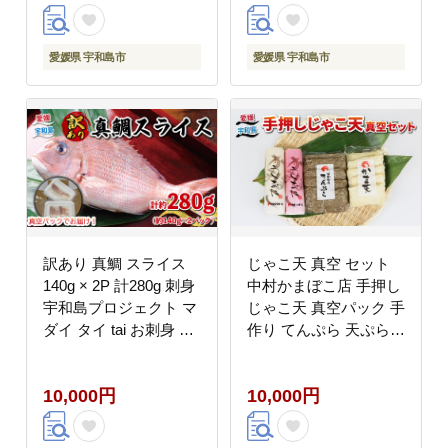
込みごはん 魚介 海鮮丼
鯛飯 海鮮 人気 海の幸
海産物 特産品 お手軽
魚介 人気加工品 冷凍
お惣菜 簡単 簡単調理
小分け パック お手軽
愛媛県 宇和島市
愛媛県 宇和島市
加工品 国産 愛媛 宇和
便利 簡単 調理 乗せる
島 D010-059009
だけ 産地直送 国産 愛
媛 宇和島 D010-062006
訳あり 真鯛 スライス
じゃこ天 真空 セット
140g × 2P 計280g 刺身
中村かまぼこ店 手押し
宇和島プロジェクト マ
じゃこ天 真空パック 手
ダイ タイ tai お刺身 お
作り てんぷら 天ぷら
刺し身 刺し身 真空パッ
かま天 かまぼこ カマボ
ク お手軽 海鮮 鯛めし
コ 揚げかまぼこ 蒲鉾
10,000円
10,000円
鯛茶漬け 鯛しゃぶ しゃ
すり身 練り物 練物 冷
ぶしゃぶ 簡単調理 漬丼
蔵 惣菜 フライ おでん
漬け丼 魚 魚介 アレン
具 出汁 だし 郷土料理