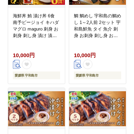
海鮮丼 鮪 漬け丼 6食
鯛 鯛めし 宇和島の鯛め
南予ビージョイ キハダ
し 1～2人前 2セット 宇
マグロ maguro 刺身 お
和島鮮魚 タイ 魚介 刺
刺身 刺し身 漬け 漬丼
身 お刺身 刺し身 お刺
丼 丼ぶり 海鮮 人気 海
し身 人気 鯛めし お茶
の幸 魚介 人気加工品
漬け 海鮮 海鮮丼 漬け
10,000円
10,000円
冷凍 小分け パック お
丼 漬け 漬丼 丼 丼ぶり
手軽 便利 産地直送 国
人気返礼品 アレンジ 国
産 愛媛 宇和島 D010-
産 愛媛 宇和島 D010-
150026
200001
愛媛県 宇和島市
愛媛県 宇和島市