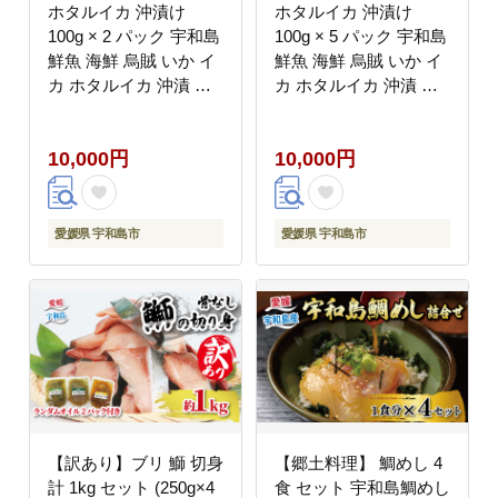
ホタルイカ 沖漬け
ホタルイカ 沖漬け
100g × 2 パック 宇和島
100g × 5 パック 宇和島
鮮魚 海鮮 烏賊 いか イ
鮮魚 海鮮 烏賊 いか イ
カ ホタルイカ 沖漬 海
カ ホタルイカ 沖漬 海
の幸 魚介 水産加工品
の幸 魚介 水産加工品
冷凍 小分け パック お
冷凍 小分け パック お
10,000円
10,000円
手軽 便利 おつまみ 肴
手軽 便利 おつまみ 肴
つまみ ご飯 の お供 愛
つまみ ご飯 の お供 愛
媛 宇和島 D010-200019
媛 宇和島 D010-200020
愛媛県 宇和島市
愛媛県 宇和島市
【訳あり】ブリ 鰤 切身
【郷土料理】 鯛めし 4
計 1kg セット (250g×4
食 セット 宇和島鯛めし