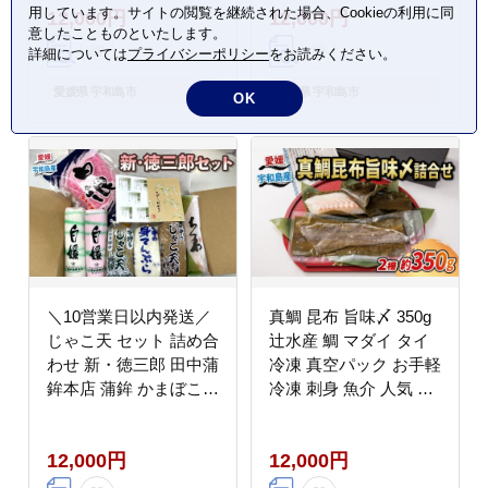
用しています。サイトの閲覧を継続された場合、Cookieの利用に同
12,000円
12,000円
意したことものといたします。
詳細については
プライバシーポリシー
をお読みください。
愛媛県 宇和島市
愛媛県 宇和島市
OK
＼10営業日以内発送／
真鯛 昆布 旨味〆 350g
じゃこ天 セット 詰め合
辻水産 鯛 マダイ タイ
わせ 新・徳三郎 田中蒲
冷凍 真空パック お手軽
鉾本店 蒲鉾 かまぼこ
冷凍 刺身 魚介 人気 加
揚げかまぼこ ちくわ 竹
工品 漬け丼 鯛めし ア
輪 削りかまぼこ 練り物
レンジ可 産地直送 国産
12,000円
12,000円
はらんぼ てんぷら すり
愛媛 宇和島 D012-
身 冷蔵 惣菜 フライ お
062004