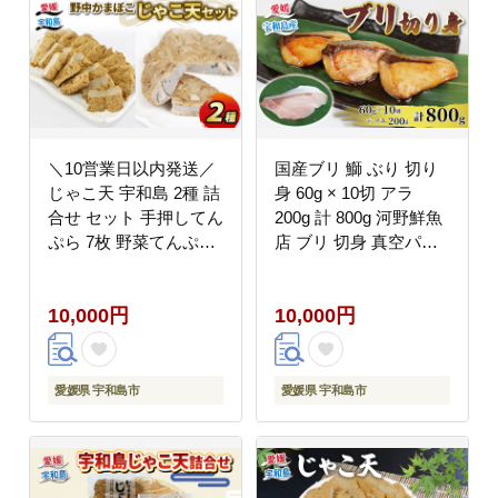
＼10営業日以内発送／
国産ブリ 鰤 ぶり 切り
じゃこ天 宇和島 2種 詰
身 60g × 10切 アラ
合せ セット 手押してん
200g 計 800g 河野鮮魚
ぷら 7枚 野菜てんぷら
店 ブリ 切身 真空パッ
5枚 野中かまぼこ店 お
ク 新鮮 魚介 海鮮 海産
中元 初節句 お正月 お
物 鮮魚 魚 カット 済み
10,000円
10,000円
土産 ごちそう すり身
おすすめ 簡単 調理 照
練り物 ねりもの 惣菜
焼 照り焼き ぶり大根
おでん 具 出汁 だし 小
鰤大根 急速冷凍 冷凍
分け 郷土料理 酒 おつ
数量限定 産地直送 国産
愛媛県 宇和島市
愛媛県 宇和島市
まみ 肴 魚肉加工品 特
愛媛 宇和島 D010-
産品 国産 愛媛 C010-
177007
014003