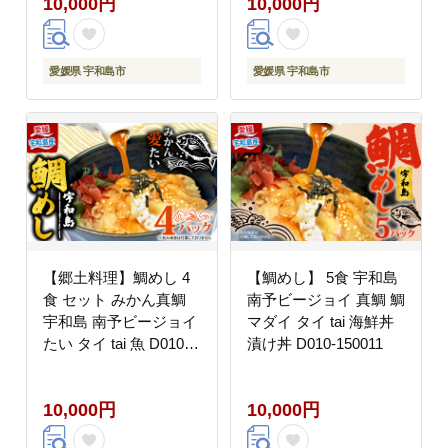
10,000円
10,000円
ラマサ D010-150005
愛媛県 宇和島市
愛媛県 宇和島市
【郷土料理】鯛めし 4
【鯛めし】 5食 宇和島
食 セット みかん真鯛
南予ビージョイ 真鯛 鯛
宇和島 南予ビージョイ
マダイ タイ tai 海鮮丼
たい タイ tai 魚 D010-
漬け丼 D010-150011
150004
10,000円
10,000円