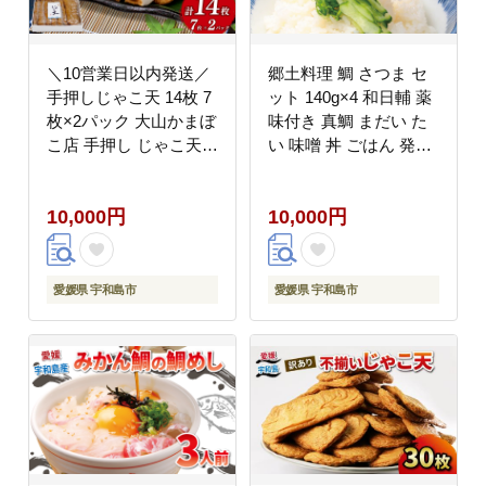
＼10営業日以内発送／
郷土料理 鯛 さつま セ
手押しじゃこ天 14枚 7
ット 140g×4 和日輔 薬
枚×2パック 大山かまぼ
味付き 真鯛 まだい た
こ店 手押し じゃこ天
い 味噌 丼 ごはん 発酵
すり身 練り物 冷蔵 惣
食品 麦味噌 味噌 みそ
菜 フライ おでん 具 出
加工品 魚介 海の幸 水
10,000円
10,000円
汁 だし 郷土料理 酒 お
産加工品 海鮮 冷凍 流
つまみ 肴 魚肉加工品
水解凍 簡単調理 郷土料
特産品 愛媛 宇和島
理 国産愛媛 宇和島
C010-007003
D010-091001
愛媛県 宇和島市
愛媛県 宇和島市