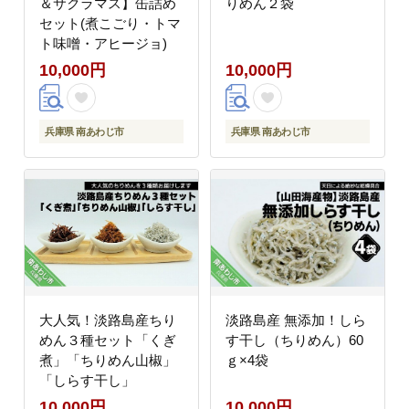
＆サクラマス】缶詰め
りめん２袋
セット(煮こごり・トマ
ト味噌・アヒージョ)
10,000円
10,000円
兵庫県 南あわじ市
兵庫県 南あわじ市
大人気！淡路島産ちり
淡路島産 無添加！しら
めん３種セット「くぎ
す干し（ちりめん）60
煮」「ちりめん山椒」
ｇ×4袋
「しらす干し」
10,000円
10,000円