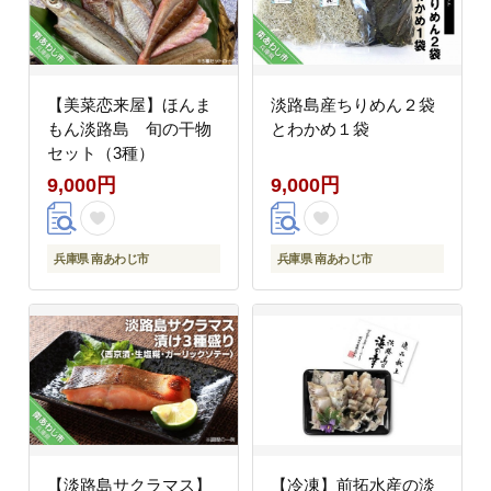
【美菜恋来屋】ほんま
淡路島産ちりめん２袋
もん淡路島 旬の干物
とわかめ１袋
セット（3種）
9,000円
9,000円
兵庫県 南あわじ市
兵庫県 南あわじ市
【淡路島サクラマス】
【冷凍】前拓水産の淡