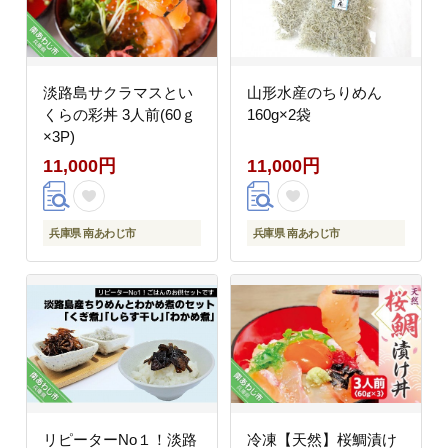
淡路島サクラマスとい
山形水産のちりめん
くらの彩丼 3人前(60ｇ
160g×2袋
×3P)
11,000円
11,000円
兵庫県 南あわじ市
兵庫県 南あわじ市
リピーターNo１！淡路
冷凍【天然】桜鯛漬け