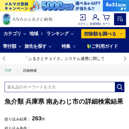
ログイン
新規登録
カート
カテゴリ
地域
ランキング
控除額を調べる
寄付額
旅先を探す
特集
ご利用ガイド
「ふるさとチョイス」システム連携に関して
TOP
詳細検索
魚介類 兵庫県 南あわじ市の詳細検索結果
263
絞り込み結果：
件
絞り込み条件：