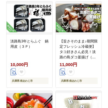
淡路島3年とらふぐ 鍋
【旨さそのまま♪期間限
用皮（３Ｐ）
定フレッシュ冷蔵便】
タコ好きさん必見！淡
路の島ダコ釜揚げ（切
り落とし2～3人前）
10,000円
11,000円
兵庫県 南あわじ市
兵庫県 南あわじ市