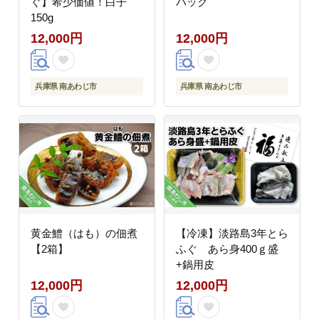
ぐ】希少価値！白子
パック
150g
12,000円
12,000円
兵庫県 南あわじ市
兵庫県 南あわじ市
黄金鱧（はも）の佃煮
【冷凍】淡路島3年とら
【2箱】
ふぐ あら身400ｇ盛
+鍋用皮
12,000円
12,000円