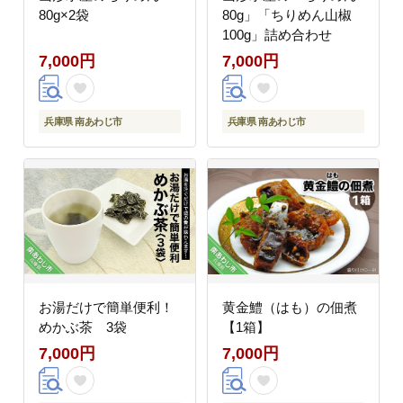
80g×2袋
80g」「ちりめん山椒
100g」詰め合わせ
7,000円
7,000円
兵庫県 南あわじ市
兵庫県 南あわじ市
お湯だけで簡単便利！
黄金鱧（はも）の佃煮
めかぶ茶 3袋
【1箱】
7,000円
7,000円