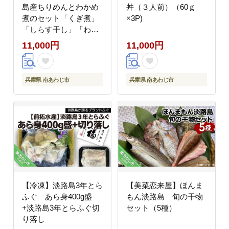
島産ちりめんとわかめ
丼（３人前）（60ｇ
煮のセット「くぎ煮」
×3P)
「しらす干し」「わか
め煮」
11,000円
11,000円
兵庫県 南あわじ市
兵庫県 南あわじ市
【冷凍】淡路島3年とら
【美菜恋来屋】ほんま
ふぐ あら身400g盛
もん淡路島 旬の干物
+淡路島3年とらふぐ切
セット（5種）
り落し