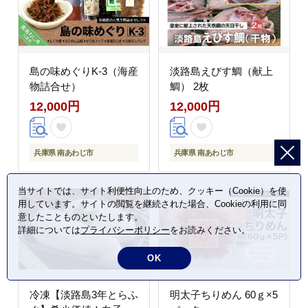
島の味めぐりK-3（海産
淡路島えびす鯛（献上
物詰合せ）
鯛） 2枚
12,000円
12,000円
兵庫県 南あわじ市
兵庫県 南あわじ市
当サイトでは、サイト利便性向上のため、クッキー（Cookie）を使
用しています。サイトの閲覧を継続された場合、Cookieの利用に同
意したことものといたします。
詳細については
プライバシーポリシー
をお読みください。
OK
冷凍【淡路島3年とらふ
明太子ちりめん 60ｇ×5