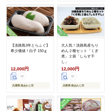
【淡路島3年とらふぐ】
大人気！淡路島産ちり
希少価値！白子 150ｇ
めん２種セット「くぎ
煮」２袋「しらす干
し」
12,000円
12,000円
兵庫県 南あわじ市
兵庫県 南あわじ市