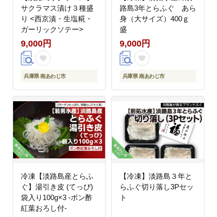
サクラマス漬け３種盛
路島3年とらふぐ あら
り <西京漬・生塩糀・
身（大サイズ）400ｇ
ガーリックソテー>
盛
9,000円
9,000円
兵庫県 南あわじ市
兵庫県 南あわじ市
冷凍【淡路島産とらふ
【冷凍】淡路島３年と
ぐ】湯引き皮 (てっぴ)
らふぐ切り落し3Pセッ
袋入り100g×3 -ポン酢
ト
紅葉おろし付-