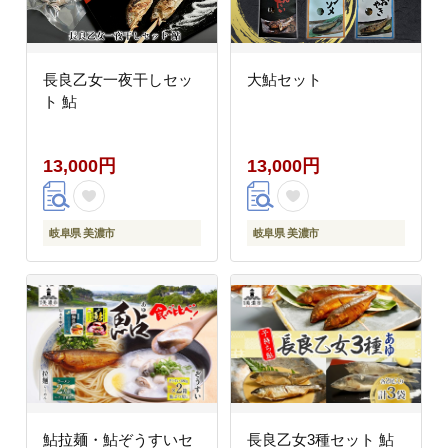
長良乙女一夜干しセッ
大鮎セット
ト 鮎
13,000円
13,000円
岐阜県 美濃市
岐阜県 美濃市
鮎拉麺・鮎ぞうすいセ
長良乙女3種セット 鮎