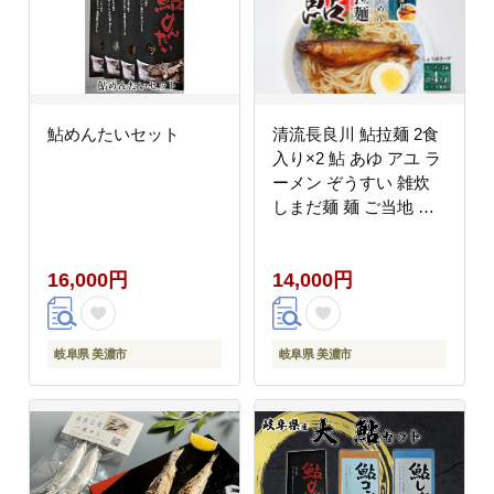
鮎めんたいセット
清流長良川 鮎拉麺 2食
入り×2 鮎 あゆ アユ ラ
ーメン ぞうすい 雑炊
しまだ麺 麺 ご当地 グ
ルメ お取り寄せ 和食
甘露煮 美濃ハツシモ 魚
16,000円
14,000円
粉 旨味 魚 料理 簡単 一
般財団法人岐阜県魚苗
センター 岐阜県 美濃市
岐阜県 美濃市
岐阜県 美濃市