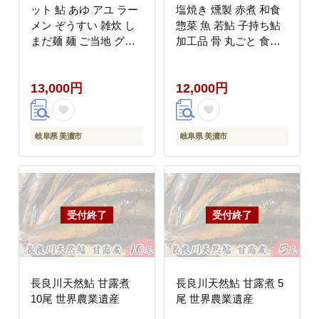
ット 鮎 あゆ アユ ラー
塩焼き 燻製 赤煮 和食
メン ぞうすい 雑炊 し
惣菜 魚 若鮎 子持ち鮎
まだ麺 麺 ご当地 グル
加工品 骨 丸ごと 食べ
メ お取り寄せ 和食 甘
られる スモーキー 煮魚
露煮 美濃ハツシモ 魚粉
焼き魚 つまみ おかず
13,000円
12,000円
旨味 魚 料理 簡単 一般
お酒 晩酌 あて お供 肴
財団法人岐阜県魚苗セ
魚料理 調理済み 川魚
ンター 岐阜県 美濃市
岐阜県 美濃市
岐阜県 美濃市
長良川天然鮎 甘露煮
長良川天然鮎 甘露煮 5
10尾 世界農業遺産
尾 世界農業遺産