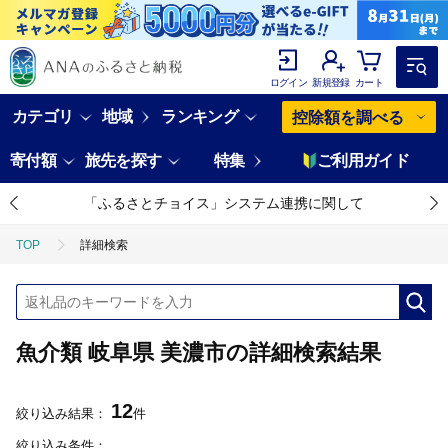
ログイン
新規登録
カート
カテゴリ
地域
ランキング
控除額を調べる
寄付額
旅先を探す
特集
ご利用ガイド
「ふるさとチョイス」システム連携に関して
TOP
詳細検索
魚介類 岐阜県 美濃市の詳細検索結果
12
絞り込み結果：
件
絞り込み条件：