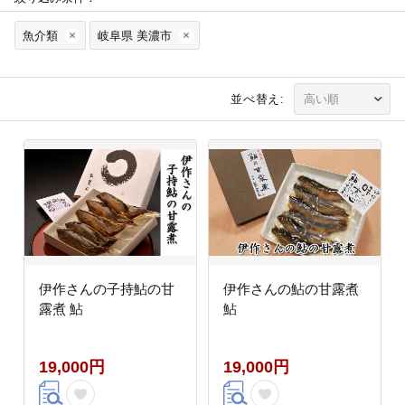
魚介類
岐阜県 美濃市
並べ替え:
伊作さんの子持鮎の甘
伊作さんの鮎の甘露煮
露煮 鮎
鮎
19,000円
19,000円