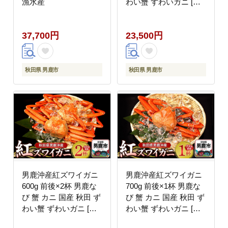
漁水産
わい蟹 ずわいガニ [新
鮮 冷蔵便]
37,700円
23,500円
秋田県 男鹿市
秋田県 男鹿市
男鹿沖産紅ズワイガニ
男鹿沖産紅ズワイガニ
600g 前後×2杯 男鹿な
700g 前後×1杯 男鹿な
び 蟹 カニ 国産 秋田 ず
び 蟹 カニ 国産 秋田 ず
わい蟹 ずわいガニ [新
わい蟹 ずわいガニ [新
鮮 冷蔵便]
鮮 冷蔵便]