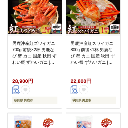
男鹿沖産紅ズワイガニ
男鹿沖産紅ズワイガニ
700g 前後×2杯 男鹿な
800g 前後×1杯 男鹿な
び 蟹 カニ 国産 秋田 ず
び 蟹 カニ 国産 秋田 ず
わい蟹 ずわいガニ [新
わい蟹 ずわいガニ [新
鮮 冷蔵便]
鮮 冷蔵便]
28,900円
22,800円
秋田県 男鹿市
秋田県 男鹿市