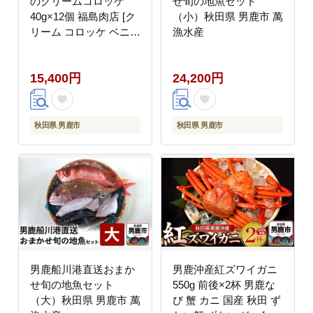
のクリームコロッケ
せ旬の地魚セット
40g×12個 福島肉店 [ク
（小）秋田県 男鹿市 萬
リーム コロッケ ベニズ
漁水産
ワイガニ 紅ズワイガニ
紅ずわい蟹 紅ずわいが
15,400円
24,200円
に 男鹿産 福島肉店 新
鮮 濃厚 お惣菜 食卓 お
弁当 冷凍]
秋田県 男鹿市
秋田県 男鹿市
男鹿船川港直送おまか
男鹿沖産紅ズワイガニ
せ旬の地魚セット
550g 前後×2杯 男鹿な
（大）秋田県 男鹿市 萬
び 蟹 カニ 国産 秋田 ず