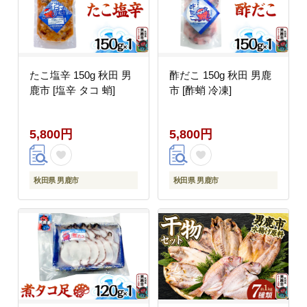
たこ塩辛 150g 秋田 男
酢だこ 150g 秋田 男鹿
鹿市 [塩辛 タコ 蛸]
市 [酢蛸 冷凍]
5,800円
5,800円
秋田県 男鹿市
秋田県 男鹿市