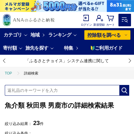
ログイン
新規登録
カート
カテゴリ
地域
ランキング
控除額を調べる
寄付額
旅先を探す
特集
ご利用ガイド
「ふるさとチョイス」システム連携に関して
TOP
詳細検索
魚介類 秋田県 男鹿市の詳細検索結果
23
絞り込み結果：
件
絞り込み条件：