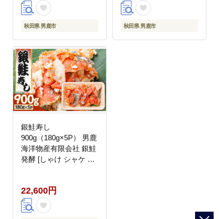
秋田県 男鹿市
秋田県 男鹿市
銀鮭寿し
900g（180g×5P） 男鹿
海洋物産有限会社 銀鮭
発酵 [しゃけ シャケ さ
け サケ 発酵 麹 甘さ 旨
さ 伝統 製法 熟成 発酵
22,600円
食品 保存食]