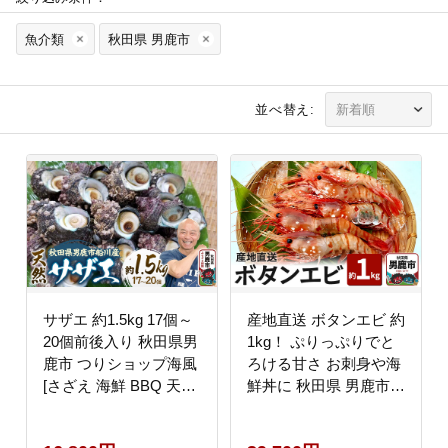
魚介類
秋田県 男鹿市
並べ替え:
サザエ 約1.5kg 17個～
産地直送 ボタンエビ 約
20個前後入り 秋田県男
1kg！ ぷりっぷりでと
鹿市 つりショップ海風
ろける甘さ お刺身や海
[さざえ 海鮮 BBQ 天然
鮮丼に 秋田県 男鹿市
刺身 栄螺 つぼ焼き壺焼
萬漁水産 [産地直送]
き つまみ 国産]