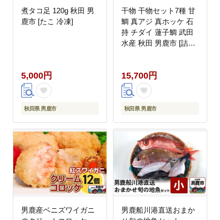
煮タコ足 120g 秋田 男
干物 干物セット7種 甘
鹿市 [たこ 冷凍]
鯛 真アジ 真ホッケ 石
持 チダイ 蓮子鯛 武田
水産 秋田 男鹿市 [詰め
合わせ ひも 干し 甘鯛
真アジ 真ホッケ 石持
5,000円
15,700円
チダイ 蓮子鯛]
秋田県 男鹿市
秋田県 男鹿市
男鹿産ベニズワイガニ
男鹿船川港直送おまか