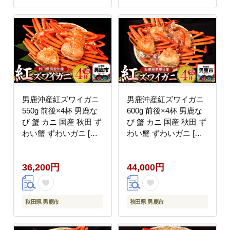
男鹿沖産紅ズワイガニ
男鹿沖産紅ズワイガニ
550g 前後×4杯 男鹿な
600g 前後×4杯 男鹿な
び 蟹 カニ 国産 秋田 ず
び 蟹 カニ 国産 秋田 ず
わい蟹 ずわいガニ [新
わい蟹 ずわいガニ [新
鮮 冷蔵便]
鮮 冷蔵便]
36,200円
44,000円
秋田県 男鹿市
秋田県 男鹿市