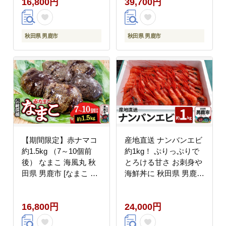
16,800円
39,700円
秋田県 男鹿市
秋田県 男鹿市
【期間限定】赤ナマコ
産地直送 ナンバンエビ
約1.5kg （7～10個前
約1kg！ ぷりっぷりで
後） なまこ 海風丸 秋
とろける甘さ お刺身や
田県 男鹿市 [なまこ ナ
海鮮丼に 秋田県 男鹿市
マコ 海鼠 珍味 海産]
萬漁水産 [産地直送]
16,800円
24,000円