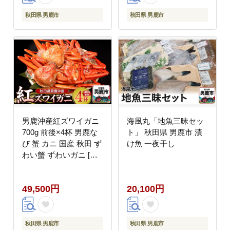
秋田県 男鹿市
秋田県 男鹿市
男鹿沖産紅ズワイガニ
海風丸「地魚三昧セッ
700g 前後×4杯 男鹿な
ト」 秋田県 男鹿市 漬
び 蟹 カニ 国産 秋田 ず
け魚 一夜干し
わい蟹 ずわいガニ [新
鮮 冷蔵便]
49,500円
20,100円
秋田県 男鹿市
秋田県 男鹿市