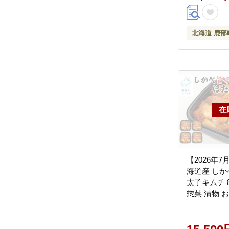
北海道 鹿部
【2026年
海道産 し
太子キムチ 80
惣菜 漬物 
りサイズ 小