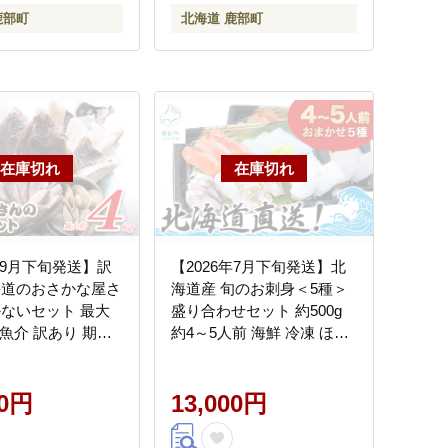
鹿部町
北海道 鹿部町
年9月下旬発送】訳
【2026年7月下旬発送】北
海道のおさかな屋さ
海道産 旬のお刺身＜5種＞
かないセット 最大
盛り合わせセット 約500g
魚 魚介 訳あり 期間
約4～5人前 海鮮 冷凍 ほた
て さくらます ほっけ いか
たこ にしん つぶ貝 等 期間
00円
限定
13,000円