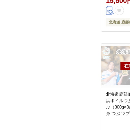
15,500
北海道 鹿部
北海道鹿部町
浜ボイルつぶ 
ぶ（300g×
身 つぶ ツ