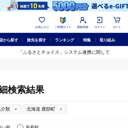
お気に入り
ご利用ガイド
新規登録
ログイン
カート
額から探す
旅先を探す
ランキング
特集
取り組み
「ふるさとチョイス」システム連携に関して
詳細検索結果
魚介類
北海道 鹿部町
高い順
新着順