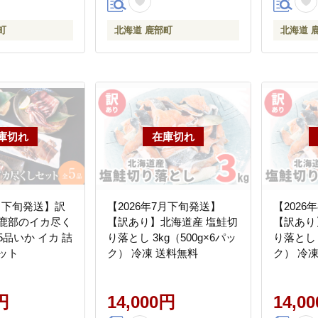
町
北海道 鹿部町
北海道 
8月下旬発送】訳
【2026年7月下旬発送】
【2026
町鹿部のイカ尽く
【訳あり】北海道産 塩鮭切
【訳あり
5品いか イカ 詰
り落とし 3kg（500g×6パッ
り落とし 
ット
ク） 冷凍 送料無料
ク） 冷
円
14,000円
14,0