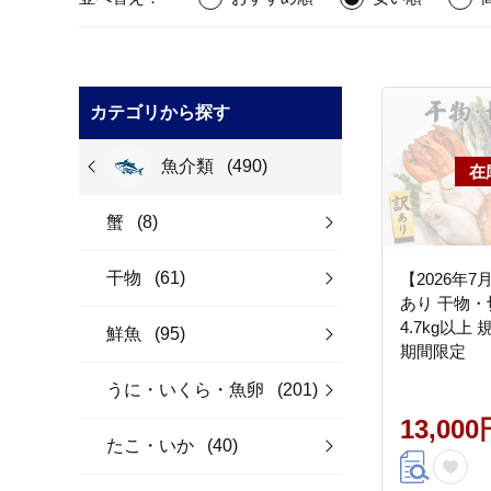
カテゴリから探す
魚介類
(490)
蟹
(8)
干物
(61)
【2026年
あり 干物・
4.7kg以上
鮮魚
(95)
期間限定
うに・いくら・魚卵
(201)
13,000
たこ・いか
(40)