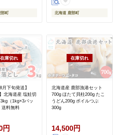
鹿部町
北海道 鹿部町
年8月下旬発送】
北海道産 鹿部漁港セット
】北海道産 塩鮭切
700g ほたて貝柱200g たこ
3kg（1kg×3パッ
うどん200g ボイルつぶ
凍 送料無料
300g
00円
14,500円