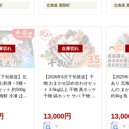
町
北海道 鹿部町
北海道 
8月下旬発送】北
【2026年6月下旬発送】干
【2025
お刺身＜5種＞
物 おまかせ詰め合わせセッ
あり 北
ット 約500g
ト 3.5kg以上 干物 真ホッケ
んの ま
 海鮮 冷凍 ほた
干物 縞ホッケ サバ 干物 期
約4kg 
す ほっけ いか
間限定
限定
 つぶ貝 等
円
13,000円
13,0