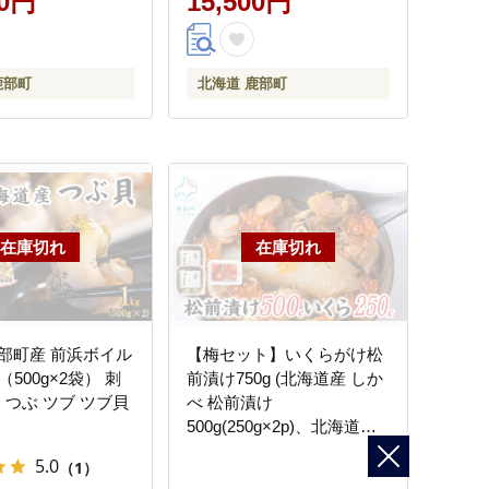
00円
15,500円
鹿部町
北海道 鹿部町
部町産 前浜ボイル
【梅セット】いくらがけ松
（500g×2袋） 刺
前漬け750g (北海道産 しか
 つぶ ツブ ツブ貝
べ 松前漬け
500g(250g×2p)、北海道産
いくら 醤油漬け 250g） ほ
5.0
（1）
たて 小分け しかべ松前漬