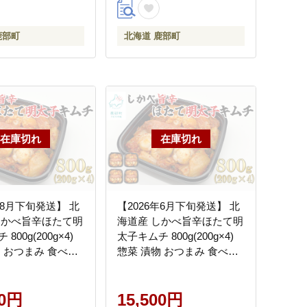
鹿部町
北海道 鹿部町
年8月下旬発送】 北
【2026年6月下旬発送】 北
しかべ旨辛ほたて明
海道産 しかべ旨辛ほたて明
800g(200g×4)
太子キムチ 800g(200g×4)
物 おつまみ 食べき
惣菜 漬物 おつまみ 食べき
 小分け ごはんの
りサイズ 小分け
間限定
00円
15,500円