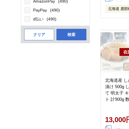
AmazonPay
(490)
北海道 鹿部
PayPay
(490)
d払い
(490)
クリア
検索
北海道産 し
漬け 500g
て 明太子 キ
ト 計900g
んのお供
13,000