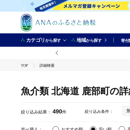
カテゴリ
地域
から探す
から探す
寄付
TOP
詳細検索
魚介類 北海道 鹿部町の
490
絞り込み条件：
絞り込み結果：
件
並べ替え：
おすすめ順
安い順