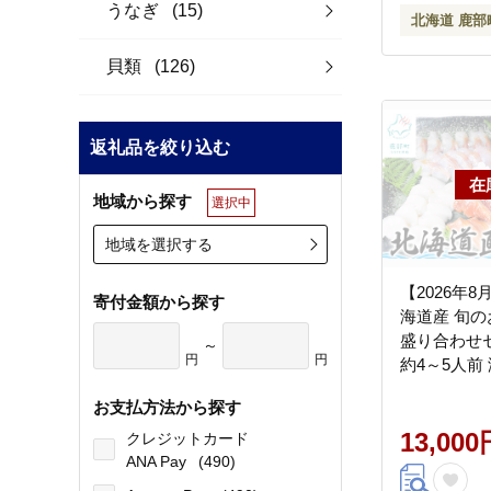
うなぎ
(15)
北海道 鹿部
貝類
(126)
返礼品を絞り込む
地域から探す
選択中
地域を選択する
【2026年
寄付金額から探す
海道産 旬の
盛り合わせセ
～
円
円
約4～5人前
て さくらま
お支払方法から探す
たこ にしん
13,000
クレジットカード
ANA Pay
(490)