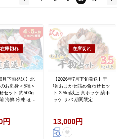
前
次
年6月下旬発送】北
【2026年7月下旬発送】干
旬のお刺身＜5種＞
物 おまかせ詰め合わせセッ
セット 約500g
ト 3.5kg以上 真ホッケ 縞ホ
前 海鮮 冷凍 ほた
ッケ サバ 期間限定
らます ほっけ いか
ん つぶ貝 等
00円
13,000円