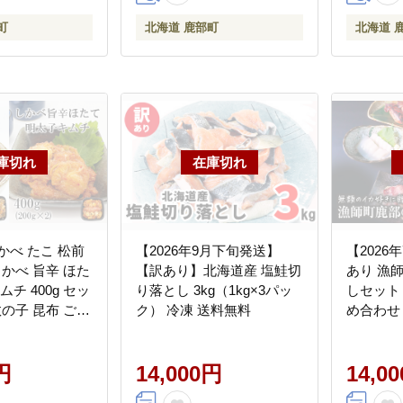
町
北海道 鹿部町
北海道 
かべ たこ 松前
【2026年9月下旬発送】
【2026
 しかべ 旨辛 ほた
【訳あり】北海道産 塩鮭切
あり 漁
ムチ 400g セッ
り落とし 3kg（1kg×3パッ
しセット 
 数の子 昆布 ごは
ク） 冷凍 送料無料
め合わせ
円
14,000円
14,0