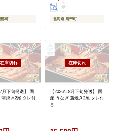
鹿部町
北海道 鹿部町
年7月下旬発送】 国
【2026年8月下旬発送】 国
 蒲焼き2尾 タレ付
産 うなぎ 蒲焼き2尾 タレ付
き