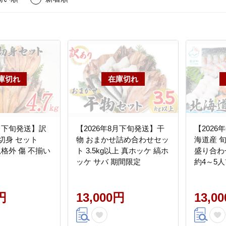
7月下旬発送】訳
【2026年8月下旬発送】干
【2026
切身 セット
物 おまかせ詰め合わせセッ
海道産 
 規格外 傷 不揃い
ト 3.5kg以上 真ホッケ 縞ホ
盛り合わせ
ッケ サバ 期間限定
約4～5人
て さく
たこ にし
円
13,000円
13,0