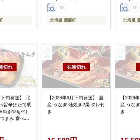
町
北海道 鹿部町
北海道 
7月下旬発送】 北
【2026年6月下旬発送】 国
【2026
かべ旨辛ほたて明
産 うなぎ 蒲焼き2尾 タレ付
産 うなぎ
0g(200g×4)
き
き
おつまみ 食べき
分け