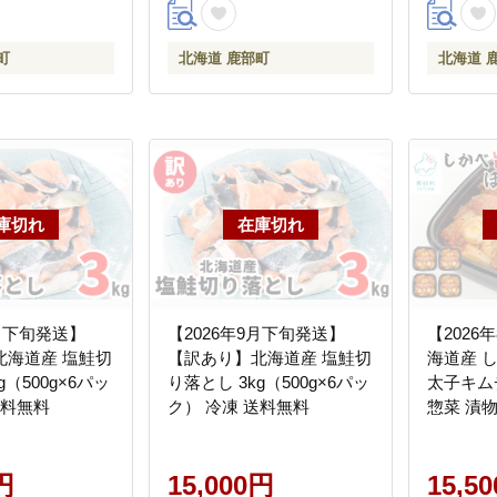
町
北海道 鹿部町
北海道 
8月下旬発送】
【2026年9月下旬発送】
【2026
北海道産 塩鮭切
【訳あり】北海道産 塩鮭切
海道産 
g（500g×6パッ
り落とし 3kg（500g×6パッ
太子キムチ 
送料無料
ク） 冷凍 送料無料
惣菜 漬
りサイズ
お供 期
円
15,000円
15,5