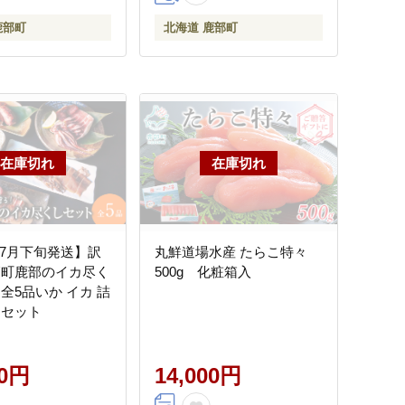
鹿部町
北海道 鹿部町
年7月下旬発送】訳
丸鮮道場水産 たらこ特々
師町鹿部のイカ尽く
500g 化粧箱入
全5品いか イカ 詰
 セット
00円
14,000円