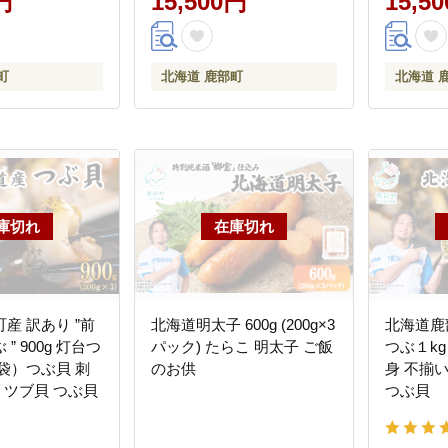
円
15,500円
15,5
町
北海道 鹿部町
北海道 
産 訳あり ”前
北海道明太子 600g (200g×3
北海道鹿
” 900g 灯台つ
パック) たらこ 明太子 ご飯
つぶ１kg
3袋）つぶ貝 刺
のお供
身 不揃い
ブ ツブ貝 つぶ貝
つぶ貝