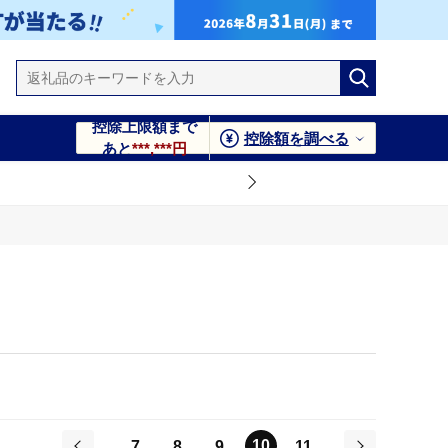
控除上限額まで
控除額を調べる
あと
***,***円
10
7
8
9
11