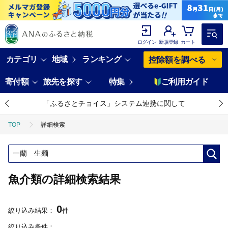
ログイン
新規登録
カート
カテゴリ
地域
ランキング
控除額を調べる
寄付額
旅先を探す
特集
ご利用ガイド
「ふるさとチョイス」システム連携に関して
TOP
詳細検索
魚介類の詳細検索結果
0
絞り込み結果：
件
絞り込み条件：