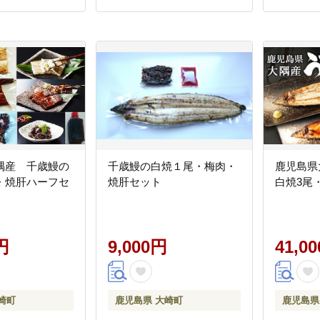
隅産 千歳鰻の
千歳鰻の白焼１尾・梅肉・
鹿児島県
・焼肝ハーフセ
焼肝セット
白焼3尾
円
9,000円
41,0
崎町
鹿児島県 大崎町
鹿児島県