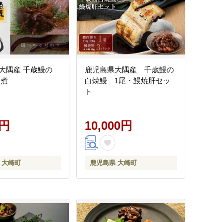
産 千歳鰻の
鹿児島県大隅産 千歳鰻の
佃煮
白焼鰻 1尾・鰻焼肝セッ
ト
0円
10,000円
 大崎町
鹿児島県 大崎町