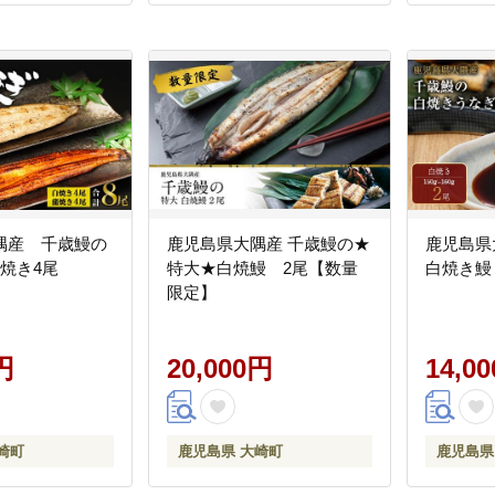
隅産 千歳鰻の
鹿児島県大隅産 千歳鰻の★
鹿児島県
焼き4尾
特大★白焼鰻 2尾【数量
白焼き鰻
限定】
円
20,000円
14,0
崎町
鹿児島県 大崎町
鹿児島県