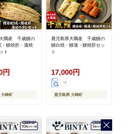
大隅産 千歳鰻の
鹿児島県大隅産 千歳鰻の
尾・鰻焼肝・蒲焼
鰻白焼・鰻蒲・鰻焼肝セッ
ット
ト
00円
17,000円
 大崎町
鹿児島県 大崎町