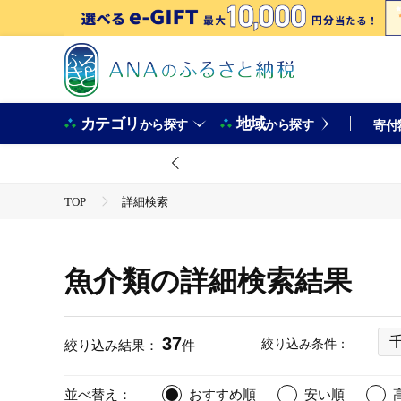
カテゴリ
地域
から探す
から探す
寄付
TOP
詳細検索
魚介類の詳細検索結果
37
絞り込み条件：
絞り込み結果：
件
並べ替え：
おすすめ順
安い順