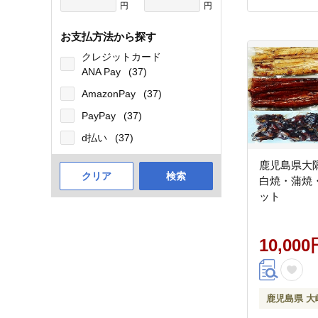
円
円
お支払方法から探す
クレジットカード
ANA Pay
(37)
AmazonPay
(37)
PayPay
(37)
d払い
(37)
鹿児島県大
クリア
検索
白焼・蒲焼
ット
10,000
鹿児島県 大