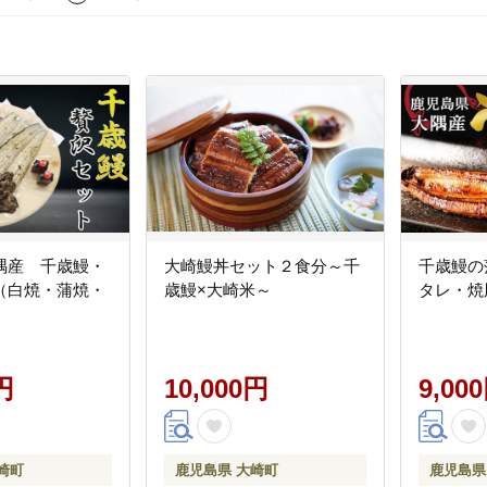
隅産 千歳鰻・
大崎鰻丼セット２食分～千
千歳鰻の
（白焼・蒲焼・
歳鰻×大崎米～
タレ・焼
円
10,000円
9,00
崎町
鹿児島県 大崎町
鹿児島県