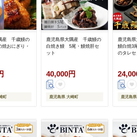
隅産 千歳鰻の
鹿児島県大隅産 千歳鰻の
鹿児島県
の焼おにぎり・
白焼き鰻 5尾・鰻焼肝セ
鰻白焼3
ット
のタレセ
円
40,000円
24,0
崎町
鹿児島県 大崎町
鹿児島県