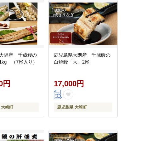
大隅産 千歳鰻の
鹿児島県大隅産 千歳鰻の
1kg （7尾入り）
白焼鰻「大」2尾
00円
17,000円
 大崎町
鹿児島県 大崎町