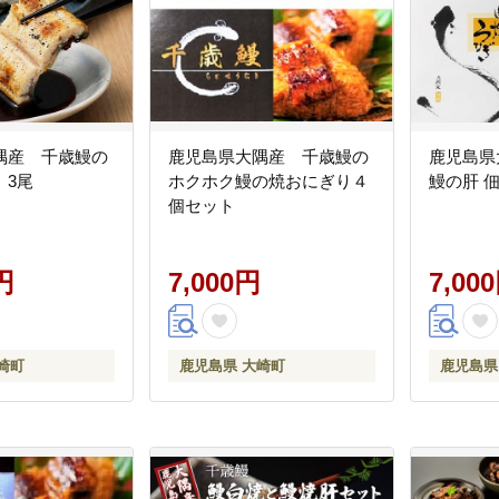
隅産 千歳鰻の
鹿児島県大隅産 千歳鰻の
鹿児島県大隅
」3尾
ホクホク鰻の焼おにぎり４
鰻の肝 
個セット
円
7,000円
7,00
崎町
鹿児島県 大崎町
鹿児島県