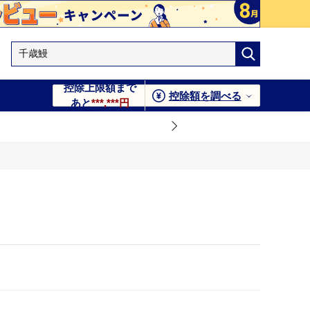
控除上限額まで
控除額を調べる
あと
***,***円