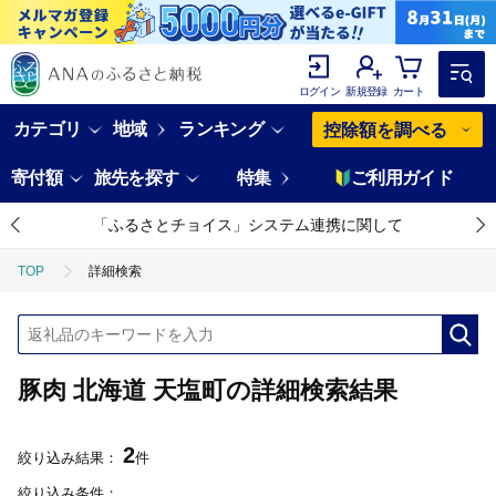
ログイン
新規登録
カート
カテゴリ
地域
ランキング
控除額を調べる
寄付額
旅先を探す
特集
ご利用ガイド
「ふるさとチョイス」システム連携に関して
TOP
詳細検索
豚肉 北海道 天塩町の詳細検索結果
2
絞り込み結果：
件
絞り込み条件：