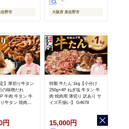
泉佐野市
大阪府 泉佐野市
限定】厚切り牛タン
特製 牛たん 1kg【小分け
 秘伝の味噌だれ
250g×4P ねぎ塩 牛タン 牛
4P 牛肉 牛タン 牛
肉 焼肉用 薄切り 訳あり サ
切り牛タン 焼肉
イズ不揃い】 G4678
ャンプ アウトドア
 訳あり サイズ不
】 G4674-1
00円
15,000円