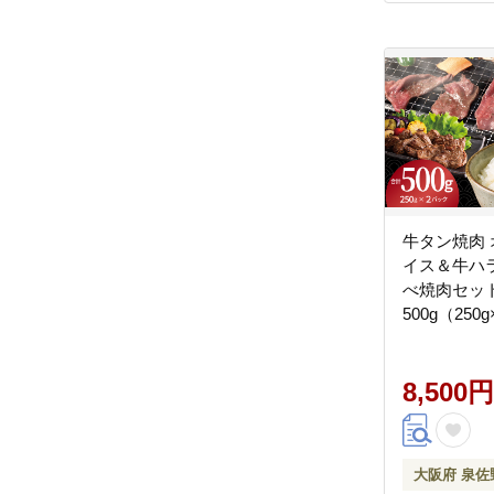
牛タン焼肉
イス＆牛ハ
べ焼肉セット
500g（250
099H4380
8,500円
大阪府 泉佐