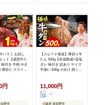
牛ハラミ お試し
【スピード発送】厚切り牛
焼肉セット【成型牛た
たん 500g【氷温熟成×旨塩
 味付き 牛肉 やき
ダレ 味付き 訳あり サイズ
Q 薄切り スライス
不揃い 500g 小分け 焼くだ
サイズ不揃い】
け 焼肉】 mrz0282
00円
11,000円
泉佐野市
大阪府 泉佐野市