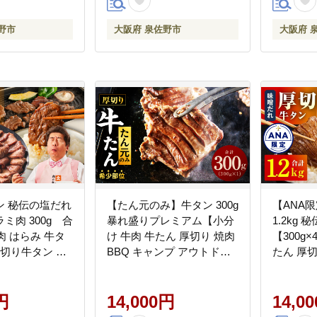
野市
大阪府 泉佐野市
大阪府 
ン 秘伝の塩だれ
【たん元のみ】牛タン 300g
【ANA
ラミ肉 300g 合
暴れ盛りプレミアム【小分
1.2kg
肉 はらみ 牛タ
け 牛肉 牛たん 厚切り 焼肉
【300g×
厚切り牛タン 焼
BBQ キャンプ アウトドア
たん 厚
キャンプ アウトド
焼くだけ 簡単調理】
BBQ キ
 訳あり サイズ
G3808
焼くだけ
】 G4710
円
14,000円
揃い 小分け
14,0