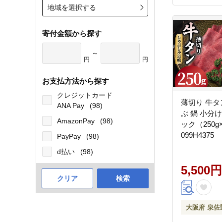
地域を選択する
寄付金額から探す
～
円
円
お支払方法から探す
クレジットカード
薄切り 牛タ
ANA Pay
(98)
ぶ 鍋 小分け お試し少量パ
AmazonPay
(98)
ック（250g
099H4375
PayPay
(98)
d払い
(98)
5,500円
クリア
検索
大阪府 泉佐