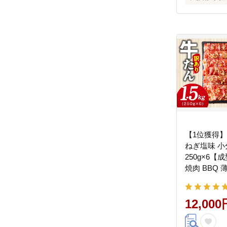
【1位獲得】牛
ねぎ塩味 小
250g×6【
焼肉 BBQ
ん スライス
不揃い】 G4
12,000