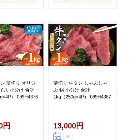
タン 薄切り オリジ
薄切り 牛タン しゃぶしゃ
分け 合計
ぶ 鍋 小分け 合計
g×4P） 099H4376
1kg（250g×4P） 099H4387
00円
13,000円