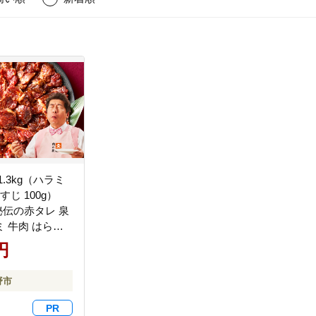
.3kg（ハラミ
牛すじ 100g）
秘伝の赤タレ 泉
 牛肉 はらみ
お弁当 BBQ 訳
円
リ わけあり サ
規格外 TVで話
野市