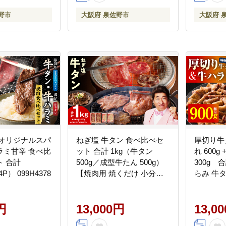
野市
大阪府 泉佐野市
大阪府 
 オリジナルスパ
ねぎ塩 牛タン 食べ比べセ
厚切り牛
ラミ甘辛 食べ比
ット 合計 1kg（牛タン
れ 600
 合計
500g／成型牛たん 500g）
300g 
4P） 099H4378
【焼肉用 焼くだけ 小分け
らみ 牛
BBQ やきにく】 G4700
牛タン 焼
アウトド
円
13,000円
り サイ
13,0
G4708