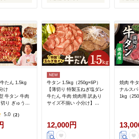
たん 1.5kg
牛タン 1.5kg（250g×6P）
焼肉 牛
分け
【薄切り 特製玉ねぎ塩ダレ
ナルスパイス 小
成型 牛タン 牛肉
牛たん 牛肉 焼肉用 訳あり
1kg（250
 薄切り ぎゅうた
サイズ不揃い 小分け】
 訳あり サイズ
G4510
5.0
（2）
721
円
12,000円
13,0