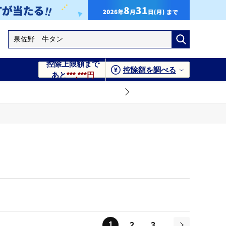
控除上限額まで
控除額を調べる
あと
***,***円
1
2
3