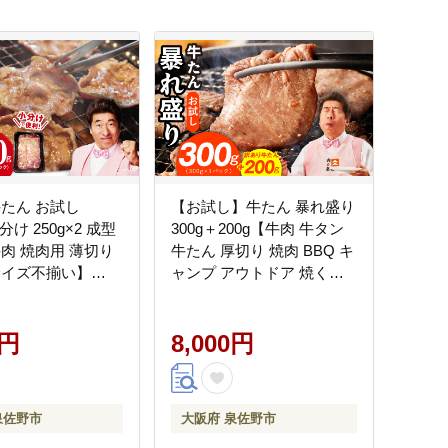
牛たん お試し
【お試し】牛たん 暴れ盛り
分け 250g×2 成型
300g＋200g【牛肉 牛タン
牛肉 焼肉用 薄切り
牛たん 厚切り 焼肉 BBQ キ
サイズ不揃い】
ャンプ アウトドア 焼くだ
け 簡単調理 訳あり サイズ
不揃い 小分け】 G3772-1
0円
8,000円
泉佐野市
大阪府 泉佐野市