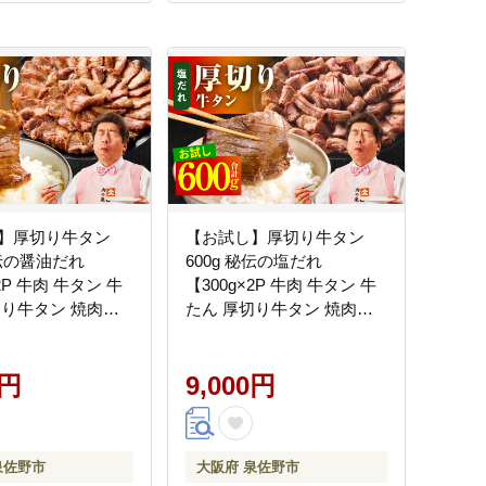
】厚切り牛タン
【お試し】厚切り牛タン
秘伝の醤油だれ
600g 秘伝の塩だれ
2P 牛肉 牛タン 牛
【300g×2P 牛肉 牛タン 牛
切り牛タン 焼肉
たん 厚切り牛タン 焼肉
ャンプ アウトドア
BBQ キャンプ アウトドア
 訳あり サイズ不
焼くだけ 訳あり サイズ不
け】 G4704
0円
揃い 小分け】 G4706
9,000円
泉佐野市
大阪府 泉佐野市