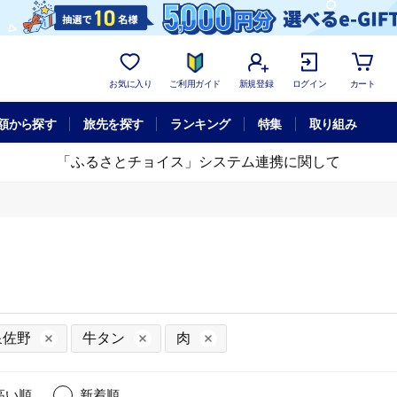
お気に入り
ご利用ガイド
新規登録
ログイン
カート
額から探す
旅先を探す
ランキング
特集
取り組み
「ふるさとチョイス」システム連携に関して
泉佐野
牛タン
肉
高い順
新着順