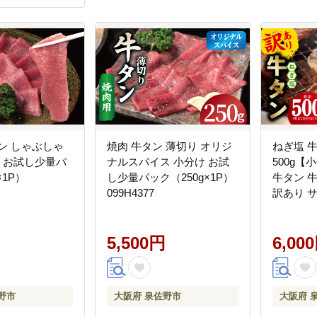
ン しゃぶしゃ
焼肉 牛タン 薄切り オリジ
ねぎ塩 
ナルスパイス 小分け お試
500g【小
×1P）
し少量パック（250g×1P）
牛タン 
099H4377
訳あり 
G4652
5,500円
6,00
野市
大阪府 泉佐野市
大阪府 