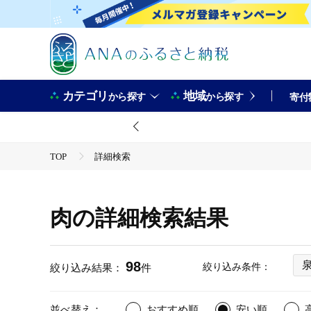
カテゴリ
地域
から探す
から探す
寄付
TOP
詳細検索
肉の詳細検索結果
98
絞り込み条件：
絞り込み結果：
件
並べ替え：
おすすめ順
安い順