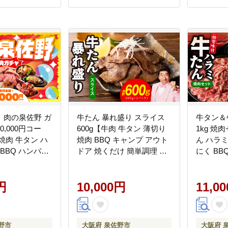
】肉の泉佐野 ガ
牛たん 暴れ盛り スライス
牛タン＆
,000円コー
600g【牛肉 牛タン 薄切り
1kg 
焼肉 牛タン ハ
焼肉 BBQ キャンプ アウト
ん ハラミ
 BBQ ハンバー
ドア 焼くだけ 簡単調理 訳
にく BB
gacha014
あり サイズ不揃い 小分
訳あり 
け】 G3665-3
G4699
円
10,000円
11,0
野市
大阪府 泉佐野市
大阪府 