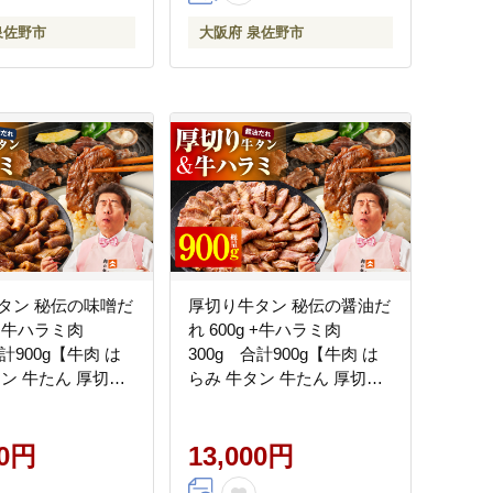
泉佐野市
大阪府 泉佐野市
タン 秘伝の味噌だ
厚切り牛タン 秘伝の醤油だ
g +牛ハラミ肉
れ 600g +牛ハラミ肉
合計900g【牛肉 は
300g 合計900g【牛肉 は
タン 牛たん 厚切り
らみ 牛タン 牛たん 厚切り
肉 BBQ キャンプ
牛タン 焼肉 BBQ キャンプ
ア 焼くだけ 訳あ
アウトドア 焼くだけ 訳あ
ズ不揃い 小分け】
00円
り サイズ不揃い 小分け】
13,000円
G4709