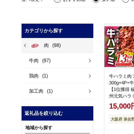
カテゴリから探す
肉
(98)
牛肉
(97)
鶏肉
(1)
牛ハラミ肉 1
300g×4P+
【1位獲得 
加工肉
(1)
州元気ハラミ
小分け 焼肉 
15,000
あり ワケア
返礼品を絞り込む
イズ不揃い 
大阪府 泉佐
題】 G4682
地域から探す