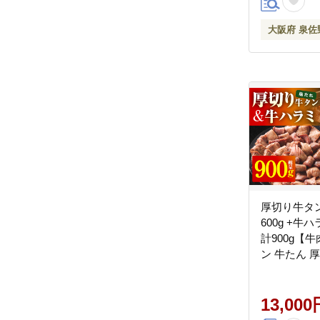
大阪府 泉佐
厚切り牛タ
600g +牛ハ
計900g【牛
ン 牛たん 
肉 BBQ 
ア 焼くだけ
不揃い 小分け
13,000