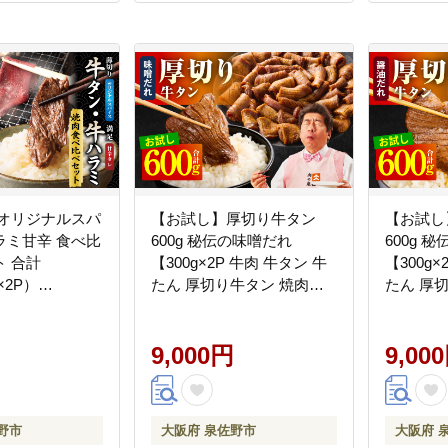
 オリジナルスパ
【お試し】厚切り牛タン
【お試し
ラミ甘辛 食べ比
600g 秘伝の味噌だれ
600g 
 合計
【300g×2P 牛肉 牛タン 牛
【300g×
g×2P）
たん 厚切り牛タン 焼肉
たん 厚
BBQ キャンプ アウトドア
BBQ キ
焼くだけ 訳あり サイズ不
焼くだけ
揃い 小分け】 G4702
9,000円
揃い 小分
9,00
野市
大阪府 泉佐野市
大阪府 