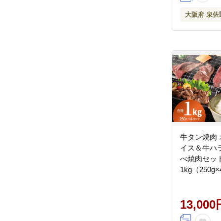
大阪府 泉佐
牛タン焼肉
イス＆牛ハ
べ焼肉セット
1kg（250g×
13,000