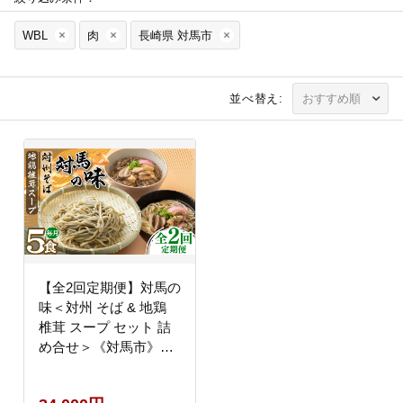
WBL
肉
長崎県 対馬市
並べ替え:
【全2回定期便】対馬の
味＜対州 そば & 地鶏
椎茸 スープ セット 詰
め合せ＞《対馬市》
【「匠」運営協議会】
九州 長崎 麺 ご当地 冷