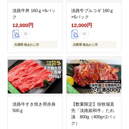
淡路牛丼 160ｇ×6パッ
淡路牛プルコギ 160ｇ
ク
×6パック
12,000円
12,000円
兵庫県 南あわじ市
兵庫県 南あわじ市
淡路牛すき焼き用赤身
【数量限定】垣牧場直
500ｇ
売「淡路姫和牛」たれ
漬 800g（400g×2パッ
ク）