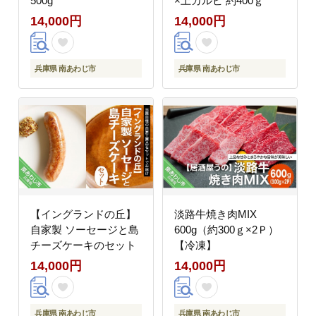
500g
×上カルビ 約400ｇ
14,000円
14,000円
兵庫県 南あわじ市
兵庫県 南あわじ市
【イングランドの丘】
淡路牛焼き肉MIX
自家製 ソーセージと島
600g（約300ｇ×2Ｐ）
チーズケーキのセット
【冷凍】
14,000円
14,000円
兵庫県 南あわじ市
兵庫県 南あわじ市