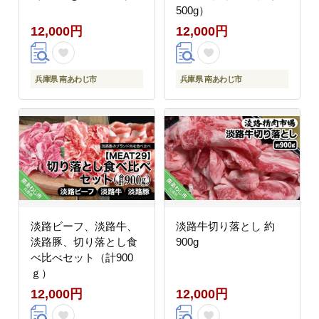
500g）
12,000円
12,000円
兵庫県 南あわじ市
兵庫県 南あわじ市
淡路ビーフ、淡路牛、
淡路牛切り落とし 約
淡路豚、切り落とし食
900g
べ比べセット（計900
ｇ）
12,000円
12,000円