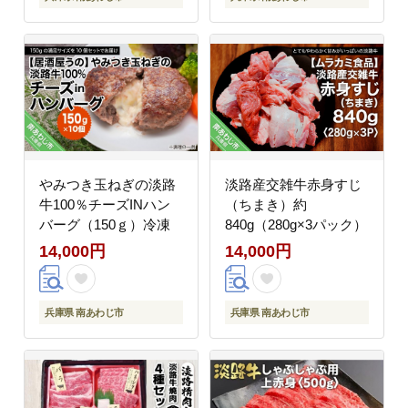
やみつき玉ねぎの淡路
淡路産交雑牛赤身すじ
牛100％チーズINハン
（ちまき）約
バーグ（150ｇ）冷凍
840g（280g×3パック）
14,000円
14,000円
兵庫県 南あわじ市
兵庫県 南あわじ市