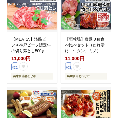
【MEAT29】淡路ビー
【垣牧場】厳選３種食
フ＆神戸ビーフ認定牛
べ比べセット（たれ漬
の切り落とし500ｇ
け、牛タン、ミノ）
11,000円
11,000円
兵庫県 南あわじ市
兵庫県 南あわじ市