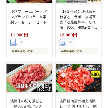
淡路ファームパーク イ
【限定生産】淡路島玉
ングランドの丘 自家
ねぎとコラボ！牧場直
製ソーセージ セット
売「淡路姫和牛」たれ
漬 800g（400g×2パッ
ク）
11,000円
12,000円
兵庫県 南あわじ市
兵庫県 南あわじ市
淡路牛の切り落とし
吉田精肉店の極上淡路
（約300ｇ×2パック）
ビーフ 切り落とし（約