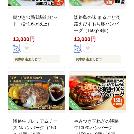
朝びき淡路鶏堪能セッ
淡路島の味 まるごと淡
ト （計1.6kg以上）
路えびすもち豚ハンバ
ーグ（150g×8個）
13,000円
13,000円
兵庫県 南あわじ市
兵庫県 南あわじ市
淡路牛プレミアムチー
やみつき玉ねぎの淡路
ズINハンバーグ（150
牛100％ハンバーグ