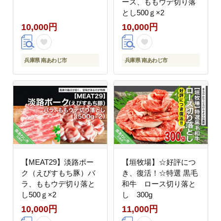
ース、ももウデ切り落
とし500ｇ×2
10,000円
10,000円
兵庫県 南あわじ市
兵庫県 南あわじ市
【MEAT29】淡路ポー
【垣牧場】☆好評につ
ク（えびすもち豚）バ
き、復活！☆特選 黒毛
ラ、ももウデ切り落と
和牛 ロース切り落と
し500ｇ×2
し 300g
10,000円
11,000円