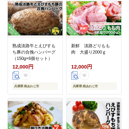
熟成淡路牛とえびすも
新鮮 淡路どりもも
ち豚の合挽ハンバーグ
肉 大盛り2000ｇ
（150g×6個セット）
12,000円
12,000円
兵庫県 南あわじ市
兵庫県 南あわじ市