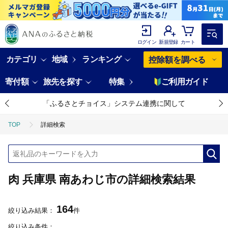
ログイン
新規登録
カート
カテゴリ
地域
ランキング
控除額を調べる
寄付額
旅先を探す
特集
ご利用ガイド
「ふるさとチョイス」システム連携に関して
TOP
詳細検索
肉 兵庫県 南あわじ市の詳細検索結果
164
絞り込み結果：
件
絞り込み条件：