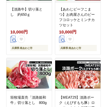
【淡路牛】切り落と
【あわじビーフこま
し 約650ｇ
つ】お肉屋さんのビー
フコロッケとミンチカ
ツセット
10,000円
10,000円
兵庫県 南あわじ市
兵庫県 南あわじ市
垣牧場直売「淡路姫和
【MEAT29】淡路ポー
牛」切り落とし 800g
ク（えびすもち豚）ロ