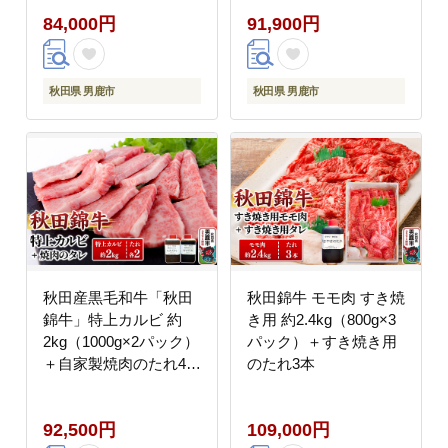
福島肉店】
84,000円
91,900円
秋田県 男鹿市
秋田県 男鹿市
秋田産黒毛和牛「秋田
秋田錦牛 モモ肉 すき焼
錦牛」特上カルビ 約
き用 約2.4kg（800g×3
2kg（1000g×2パック）
パック）＋すき焼き用
＋自家製焼肉のたれ4本
のたれ3本
セット【男鹿市 福島肉
店】
92,500円
109,000円