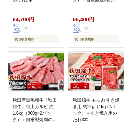
れ4本セット【男鹿市
福島肉店】
64,700円
65,400円
秋田県 男鹿市
秋田県 男鹿市
秋田産黒毛和牛「秋田
秋田錦牛 モモ肉 すき焼
錦牛」特上カルビ 約
き用 約2kg（1kg×2パ
1.8kg（900g×2パッ
ック）＋すき焼き用の
ク）＋自家製焼肉のた
たれ3本
れ4本セット【男鹿市