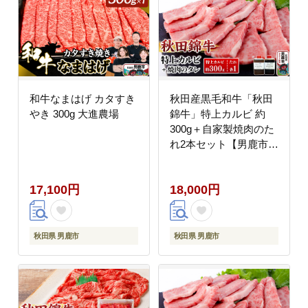
和牛なまはげ カタすき
秋田産黒毛和牛「秋田
やき 300g 大進農場
錦牛」特上カルビ 約
300g＋自家製焼肉のた
れ2本セット【男鹿市
福島肉店】
17,100円
18,000円
秋田県 男鹿市
秋田県 男鹿市