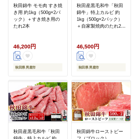
秋田錦牛 モモ肉 すき焼
秋田産黒毛和牛「秋田
き用 約1kg（500g×2パ
錦牛」特上カルビ 約
ック）＋すき焼き用の
1kg（500g×2パック）
たれ2本
＋自家製焼肉のたれ2本
セット【男鹿市 福島肉
店】
46,200円
46,500円
秋田県 男鹿市
秋田県 男鹿市
秋田産黒毛和牛「秋田
秋田錦牛ローストビー
錦牛」特上カルビ 約
フ（ブロック）