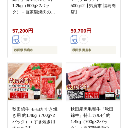
1.2kg（600g×2パッ
500g×2【男鹿市 福島肉
ク）＋自家製焼肉のた
店】
れ4本セット【男鹿市
福島肉店】
57,200円
59,700円
秋田県 男鹿市
秋田県 男鹿市
秋田錦牛 モモ肉 すき焼
秋田産黒毛和牛「秋田
き用 約1.4kg（700g×2
錦牛」特上カルビ 約
パック）＋すき焼き用
1.4kg（700g×2パッ
のたれ2本
ク）＋自家製焼肉のた