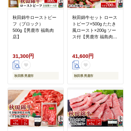
秋田錦牛ローストビー
秋田錦牛セット ロース
フ（ブロック）
トビーフ×500g たたき
500g【男鹿市 福島肉
風ロースト×200g ソー
店】
ス付【男鹿市 福島肉
店】
31,300円
41,600円
秋田県 男鹿市
秋田県 男鹿市