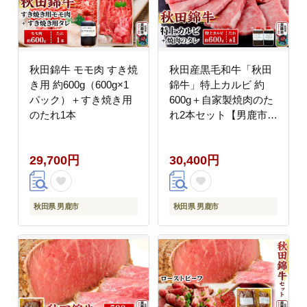
秋田錦牛 モモ肉 すき焼
秋田産黒毛和牛「秋田
き用 約600g（600g×1
錦牛」特上カルビ 約
パック）＋すき焼き用
600g＋自家製焼肉のた
のたれ1本
れ2本セット【男鹿市
福島肉店】
29,700円
30,400円
秋田県 男鹿市
秋田県 男鹿市