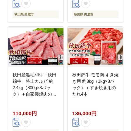
秋田県 男鹿市
秋田県 男鹿市
秋田産黒毛和牛「秋田
秋田錦牛 モモ肉 すき焼
錦牛」特上カルビ 約
き用 約3kg（1kg×3パ
2.4kg（800g×3パッ
ック）＋すき焼き用の
ク）＋自家製焼肉のた
たれ4本
れ6本セット【男鹿市
福島肉店】
110,000円
136,000円