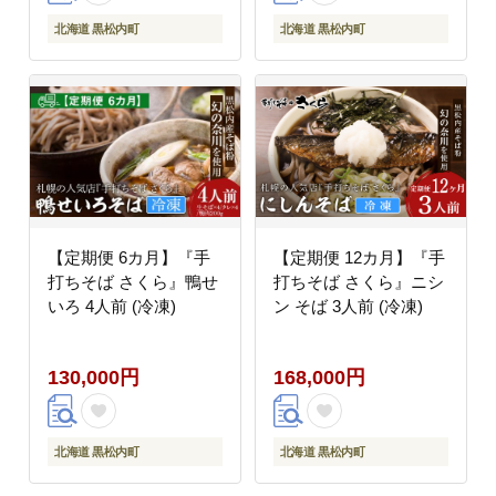
北海道 黒松内町
北海道 黒松内町
【定期便 6カ月】『手
【定期便 12カ月】『手
打ちそば さくら』鴨せ
打ちそば さくら』ニシ
いろ 4人前 (冷凍)
ン そば 3人前 (冷凍)
130,000円
168,000円
北海道 黒松内町
北海道 黒松内町