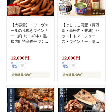
【大容量】トワ・ヴェ
【はしっこ同盟（長万
ールの荒挽きウインナ
部・黒松内・豊浦）セ
ー（約1㎏・40本）黒
ット】トマトジュー
松内町特産物手づくり
ス・ウインナー・味付
加工センター
けホタテ缶詰 ３町詰
め合わせ
12,000円
12,000円
北海道 黒松内町
北海道 黒松内町