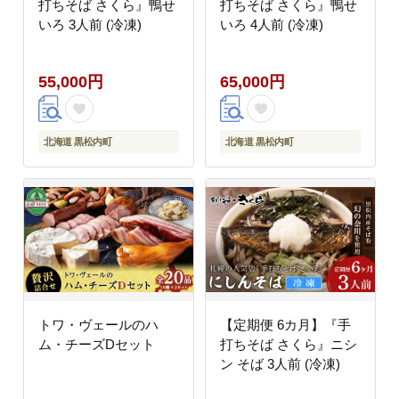
打ちそば さくら』鴨せ
打ちそば さくら』鴨せ
いろ 3人前 (冷凍)
いろ 4人前 (冷凍)
55,000円
65,000円
北海道 黒松内町
北海道 黒松内町
トワ・ヴェールのハ
【定期便 6カ月】『手
ム・チーズDセット
打ちそば さくら』ニシ
ン そば 3人前 (冷凍)