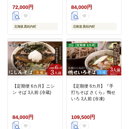
72,000円
84,000円
北海道 黒松内町
北海道 黒松内町
【定期便 6カ月】ニシ
【定期便 6カ月】『手
ン そば 3人前 (冷蔵)
打ちそば さくら』鴨せ
いろ 3人前 (冷凍)
84,000円
109,500円