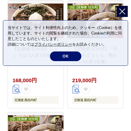
当サイトでは、サイト利便性向上のため、クッキー（Cookie）を使
用しています。サイトの閲覧を継続された場合、Cookieの利用に同
意したことものといたします。
詳細については
プライバシーポリシー
をお読みください。
【定期便 12カ月】ニシ
【定期便 12カ月】『手
ン そば 3人前 (冷蔵)
打ちそば さくら』鴨せ
OK
いろ 3人前 (冷凍)
168,000円
219,000円
北海道 黒松内町
北海道 黒松内町