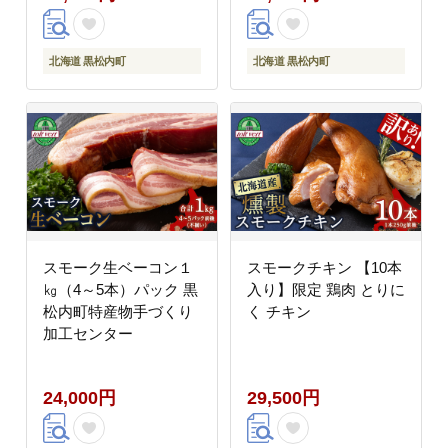
北海道 黒松内町
北海道 黒松内町
スモーク生ベーコン１
スモークチキン 【10本
㎏（4～5本）パック 黒
入り】限定 鶏肉 とりに
松内町特産物手づくり
く チキン
加工センター
24,000円
29,500円