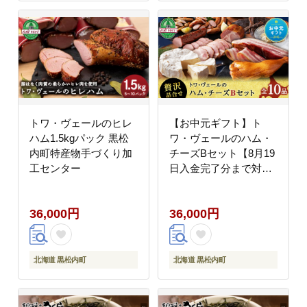
トワ・ヴェールのヒレ
【お中元ギフト】ト
ハム1.5kgパック 黒松
ワ・ヴェールのハム・
内町特産物手づくり加
チーズBセット【8月19
工センター
日入金完了分まで対
象】
36,000円
36,000円
北海道 黒松内町
北海道 黒松内町