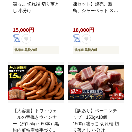
端っこ 切れ端 切り落と
凍セット】焼売、親
し 小分け
鳥、シャーベット ３町
詰め合わせ
15,000円
18,000円
北海道 黒松内町
北海道 黒松内町
【大容量】トワ・ヴェ
【訳あり】ベーコンチ
ールの荒挽きウインナ
ップ 150g×10個
ー（約1.5kg・60本）黒
1500g 端っこ 切れ端 切
松内町特産物手づくり
り落とし 小分け