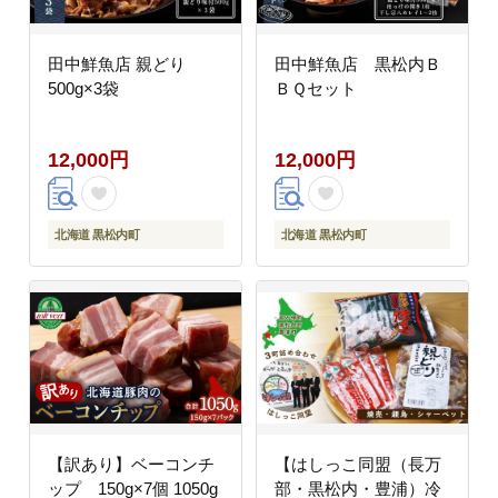
田中鮮魚店 親どり
田中鮮魚店 黒松内Ｂ
500g×3袋
ＢＱセット
12,000円
12,000円
北海道 黒松内町
北海道 黒松内町
【訳あり】ベーコンチ
【はしっこ同盟（長万
ップ 150g×7個 1050g
部・黒松内・豊浦）冷