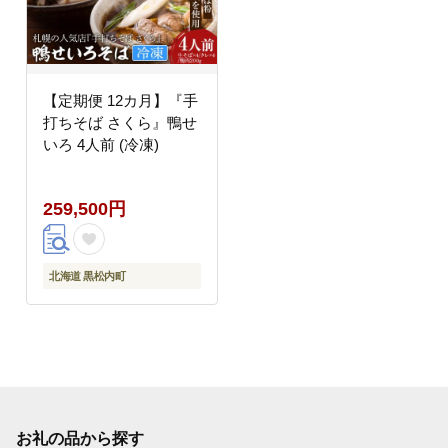
【定期便 12カ月】『手
打ちそば さくら』鴨せ
いろ 4人前 (冷凍)
259,500円
北海道 黒松内町
お礼の品から探す