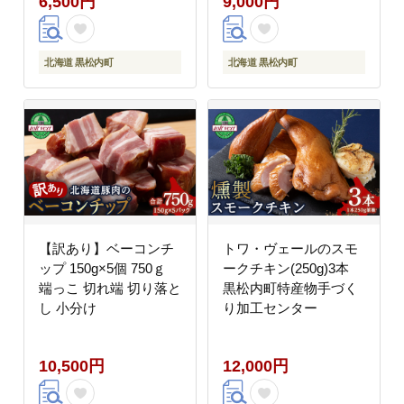
6,500円
9,000円
北海道 黒松内町
北海道 黒松内町
【訳あり】ベーコンチ
トワ・ヴェールのスモ
ップ 150g×5個 750ｇ
ークチキン(250g)3本
端っこ 切れ端 切り落と
黒松内町特産物手づく
し 小分け
り加工センター
10,500円
12,000円