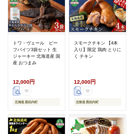
トワ・ヴェール ビー
スモークチキン 【4本
フバイツ3袋セット 生
入り】限定 鶏肉 とりに
ジャーキー 北海道産 国
く チキン
産 おつまみ
12,000円
12,000円
北海道 黒松内町
北海道 黒松内町