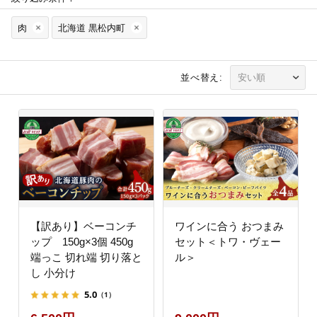
肉
北海道 黒松内町
並べ替え:
【訳あり】ベーコンチ
ワインに合う おつまみ
ップ 150g×3個 450g
セット＜トワ・ヴェー
端っこ 切れ端 切り落と
ル＞
し 小分け
5.0
（1）