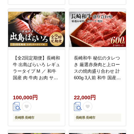
【全2回定期便】長崎和
長崎和牛 秘伝のタレつ
牛 出島ばらいろ レギュ
き 厳選赤身肉と上ロー
ラータイプ M ／ 和牛
スの焼肉盛り合わせ 計
国産 肉 牛肉 お肉 サー
600g 3人前 和牛 国産牛
ロイン モモまたはウデ
牛肉 お肉 肉
すき焼き しゃぶしゃぶ
100,000円
22,000円
長崎県 長崎市
長崎県 長崎市
長崎県 長崎市