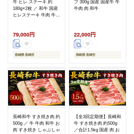
牛 ヒレ ステーキ 約
フ 300g 国産 国産牛 牛
180g×2枚 ／ 和牛 国産
牛肉 肉 和牛
ヒレステーキ 牛肉 牛
肉 お肉 焼肉 BBQ バー
ベキュー 長崎
79,000円
22,000円
長崎県 長崎市
長崎県 長崎市
長崎和牛 すき焼き肉 約
【全3回定期便】長崎和
500g ／ 牛 牛肉 和牛 お
牛 すき焼き肉 約500g
肉 すき焼き しゃぶしゃ
／合計1.5kg 国産 肉 お