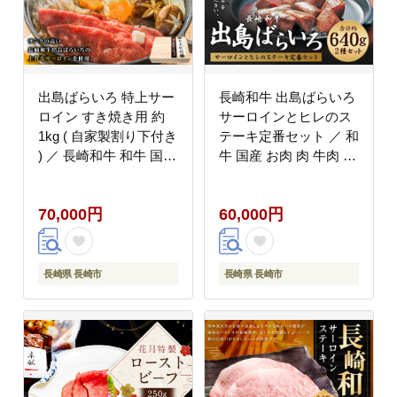
出島ばらいろ 特上サー
長崎和牛 出島ばらいろ
ロイン すき焼き用 約
サーロインとヒレのス
1kg ( 自家製割り下付き
テーキ定番セット ／ 和
) ／ 長崎和牛 和牛 国産
牛 国産 お肉 肉 牛肉 長
お肉 肉 牛肉 長崎県 長
崎県 長崎市
崎市
70,000円
60,000円
長崎県 長崎市
長崎県 長崎市