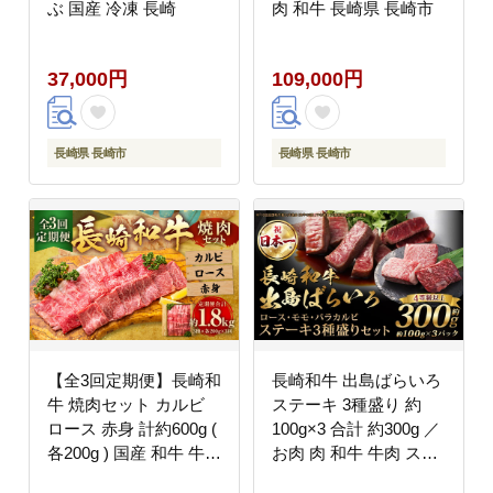
ぶ 国産 冷凍 長崎
肉 和牛 長崎県 長崎市
37,000円
109,000円
長崎県 長崎市
長崎県 長崎市
【全3回定期便】長崎和
長崎和牛 出島ばらいろ
牛 焼肉セット カルビ
ステーキ 3種盛り 約
ロース 赤身 計約600g (
100g×3 合計 約300g ／
各200g ) 国産 和牛 牛肉
お肉 肉 和牛 牛肉 ステ
お肉
ーキ 国産 A4等級以上