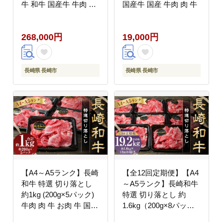
牛 和牛 国産牛 牛肉 お
国産牛 国産 牛肉 肉 牛
肉 肉 霜降り セット コ
ース 定期便 九州 長崎
268,000円
19,000円
県 長崎市 冷凍
長崎県 長崎市
長崎県 長崎市
【A4～A5ランク】長崎
【全12回定期便】【A4
和牛 特選 切り落とし
～A5ランク】長崎和牛
約1kg (200g×5パック)
特選 切り落とし 約
牛肉 肉 牛 お肉 牛 国産
1.6kg（200g×8パッ
牛 国産 切落し きりお
ク） 牛肉 肉 お肉