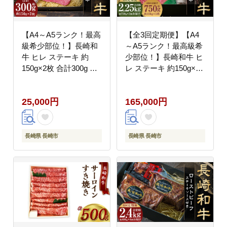
【A4～A5ランク！最高
【全3回定期便】【A4
級希少部位！】長崎和
～A5ランク！最高級希
牛 ヒレ ステーキ 約
少部位！】長崎和牛 ヒ
150g×2枚 合計300g 牛
レ ステーキ 約150g×5
肉 肉 牛 和牛 国産牛 国
枚 牛肉 肉 牛 和牛 国産
産 長崎和牛
牛 長崎和牛 フィレ ヒ
25,000円
165,000円
レステーキ 焼肉 バーベ
キュー BBQ 長崎
長崎県 長崎市
長崎県 長崎市