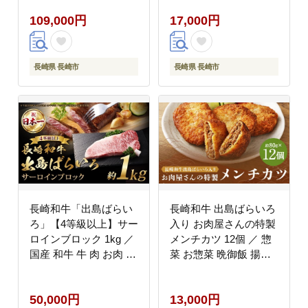
ロース モモ バラカルビ
109,000円
17,000円
セット 食べ比べ 盛り合
わせ 盛合せ 詰め合わせ
詰合せ 長崎県 長崎市
長崎県 長崎市
長崎県 長崎市
長崎和牛「出島ばらい
長崎和牛 出島ばらいろ
ろ」【4等級以上】サー
入り お肉屋さんの特製
ロインブロック 1kg ／
メンチカツ 12個 ／ 惣
国産 和牛 牛 肉 お肉 ス
菜 お惣菜 晩御飯 揚げ
テーキ 焼肉 焼き肉 長
物 冷凍 冷凍食品 おか
崎県 長崎市
ず 加工品 長崎県 長崎
50,000円
13,000円
市