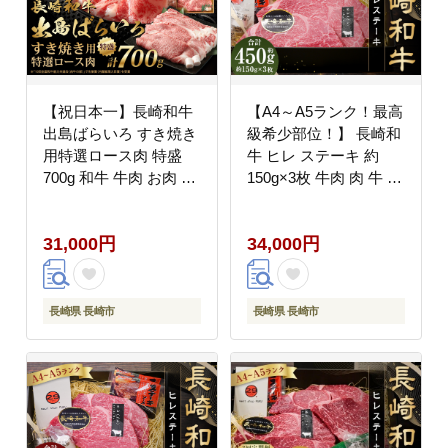
【祝日本一】長崎和牛
【A4～A5ランク！最高
出島ばらいろ すき焼き
級希少部位！】 長崎和
用特選ロース肉 特盛
牛 ヒレ ステーキ 約
700g 和牛 牛肉 お肉 冷
150g×3枚 牛肉 肉 牛 和
凍 すき焼き ロース 国
牛 国産牛 長崎和牛
産 長崎
31,000円
34,000円
長崎県 長崎市
長崎県 長崎市