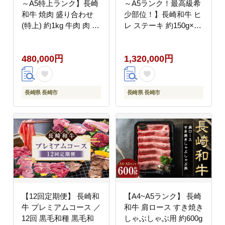
～A5特上ランク】長崎
～A5ランク！最高級希
和牛 焼肉 盛り合わせ
少部位！】長崎和牛 ヒ
(特上) 約1kg 牛肉 肉 牛
レ ステーキ 約150g×10
和牛 国産牛 長崎和牛
枚 牛肉 肉 牛 和牛 国産
牛 長崎和牛
480,000円
1,320,000円
長崎県 長崎市
長崎県 長崎市
【12回定期便】 長崎和
【A4~A5ランク】 長崎
牛 プレミアムコース ／
和牛 肩ロース すき焼き
12回 黒毛和種 黒毛和
しゃぶしゃぶ用 約600g