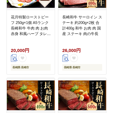
花月特製ローストビー
長崎和牛 サーロイン ス
フ 250g×1個 A5ランク
テーキ 約200g×2枚 合
長崎和牛 牛肉 肉 お肉
計400g 和牛 お肉 肉 国
赤身 和風ハーブ タレ
産 ステーキ 肉の牛長
冷蔵 長崎
20,000円
26,000円
長崎県 長崎市
長崎県 長崎市