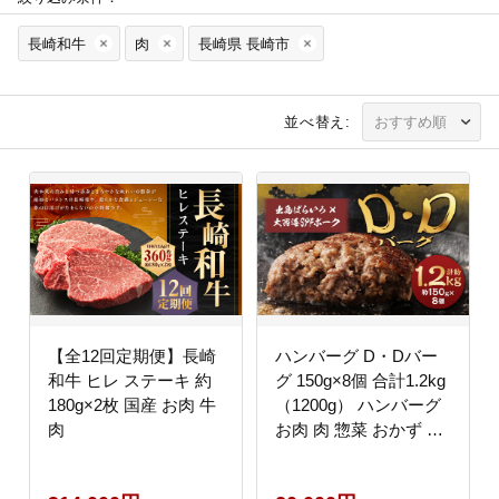
長崎和牛
肉
長崎県 長崎市
並べ替え:
【全12回定期便】長崎
ハンバーグ D・Dバー
和牛 ヒレ ステーキ 約
グ 150g×8個 合計1.2kg
180g×2枚 国産 お肉 牛
（1200g） ハンバーグ
肉
お肉 肉 惣菜 おかず 手
ごね 手ごねハンバーグ
牛肉 豚肉 合いびき肉