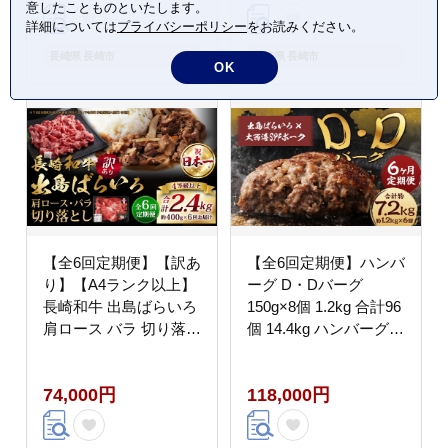
意したことものといたします。
詳細については
プライバシーポリシー
をお読みください。
長崎県 長崎市
長崎県 長崎市
OK
【全6回定期便】【訳あ
【全6回定期便】ハンバ
り】【A4ランク以上】
ーグ D・Dバーグ
長崎和牛 出島ばらいろ
150g×8個 1.2kg 合計96
肩ロース バラ 切り落と
個 14.4kg ハンバーグ
し 計400g ワケアリ 訳
お肉 肉 惣菜 おかず 手
アリ 理由あり 切落し
ごね 手ごねハンバーグ
74,000円
118,000円
牛肉 豚肉 合いびき肉
合挽き肉 8個 長崎和牛
出島ばらいろ 大西海