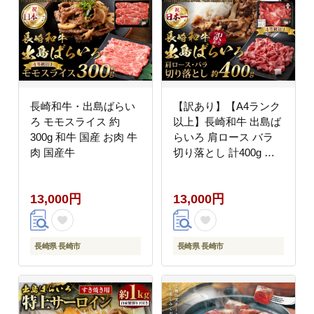
長崎和牛・出島ばらい
【訳あり】【A4ランク
ろ モモスライス 約
以上】長崎和牛 出島ば
300g 和牛 国産 お肉 牛
らいろ 肩ロース バラ
肉 国産牛
切り落とし 計400g 和
牛 国産 お肉 牛肉 長崎
13,000円
13,000円
長崎県 長崎市
長崎県 長崎市