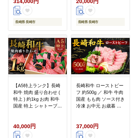
314,000円
20,000円
合挽き肉 8個 長崎和牛
出島ばらいろ 大西海
SPFポーク
長崎県 長崎市
長崎県 長崎市
【A5特上ランク】長崎
長崎和牛 ローストビー
和牛 焼肉 盛り合わせ (
フ 約500g ／ 和牛 牛肉
特上 ) 約1kg お肉 和牛
国産 もも肉 ソース付き
国産 特上 シャトーブリ
冷凍 お中元 お歳暮 贈
アン サーロイン イチボ
り物 贈答 長崎県 長崎
焼き肉 BBQ 厳選 長崎
市
40,000円
37,000円
県 長崎市