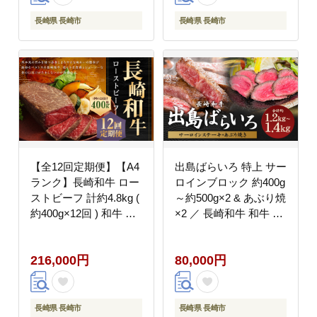
長崎県 長崎市
長崎県 長崎市
【全12回定期便】【A4
出島ばらいろ 特上 サー
ランク】長崎和牛 ロー
ロインブロック 約400g
ストビーフ 計約4.8kg (
～約500g×2 & あぶり焼
約400g×12回 ) 和牛 牛
×2 ／ 長崎和牛 和牛 国
肉 お肉 肉 国産 モモ モ
産 お肉 肉 牛肉 長崎県
モ肉 長崎
長崎市
216,000円
80,000円
長崎県 長崎市
長崎県 長崎市