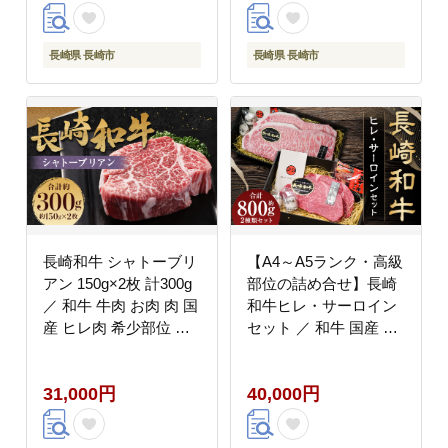
長崎県 長崎市
長崎県 長崎市
長崎和牛 シャトーブリ
【A4～A5ランク・高級
アン 150g×2枚 計300g
部位の詰め合せ】長崎
／ 和牛 牛肉 お肉 肉 国
和牛ヒレ・サーロイン
産 ヒレ肉 希少部位 肉
セット ／ 和牛 国産 お
のマルシン 長崎県 長崎
肉 牛肉 フィレ サーロ
市
イン ステーキ セット
31,000円
40,000円