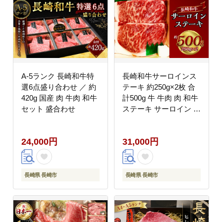
A-5ランク 長崎和牛特
長崎和牛サーロインス
選6点盛り合わせ ／ 約
テーキ 約250g×2枚 合
420g 国産 肉 牛肉 和牛
計500g 牛 牛肉 肉 和牛
セット 盛合わせ
ステーキ サーロイン 国
産 霜降 赤身 サーロイ
ン 焼肉 お祝い 冷凍 長
24,000円
31,000円
崎
長崎県 長崎市
長崎県 長崎市