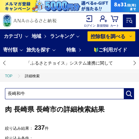
ログイン
新規登録
カート
カテゴリ
地域
ランキング
控除額を調べる
寄付額
旅先を探す
特集
ご利用ガイド
「ふるさとチョイス」システム連携に関して
TOP
詳細検索
肉 長崎県 長崎市の詳細検索結果
237
絞り込み結果：
件
絞り込み条件：