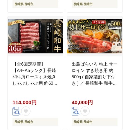
SPFポーク 定期便 定期
長崎県 長崎市
長崎県 長崎市
6回 6ヶ月
【全6回定期便】
出島ばらいろ 特上 サー
【A4~A5ランク】長崎
ロイン すき焼き用 約
和牛肩ロースすき焼き
500g ( 自家製割り下付
しゃぶしゃぶ用 約600g
き ) ／ 長崎和牛 和牛
肉 お肉 牛肉 肩ロース
国産 お肉 肉 牛肉 長崎
県 長崎市
114,000円
40,000円
長崎県 長崎市
長崎県 長崎市