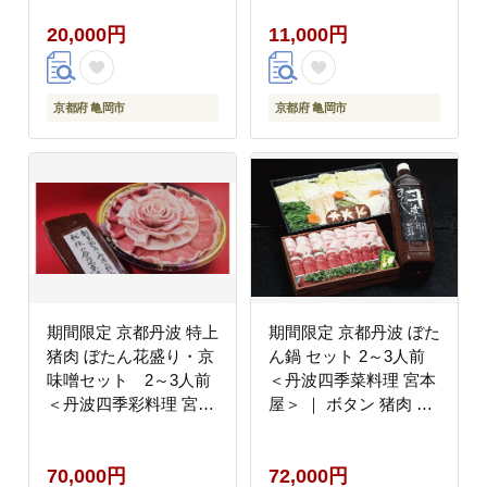
るさと納税牛肉
肉≫
20,000円
11,000円
京都府 亀岡市
京都府 亀岡市
期間限定 京都丹波 特上
期間限定 京都丹波 ぼた
猪肉 ぼたん花盛り・京
ん鍋 セット 2～3人前
味噌セット 2～3人前
＜丹波四季菜料理 宮本
＜丹波四季彩料理 宮本
屋＞ ｜ ボタン 猪肉 し
屋＞ ｜ ボタン 猪肉 し
し肉 肉 味噌 お取り寄
し肉 肉 味噌 お取り寄
せグルメ ※2026年11月
70,000円
72,000円
せグルメ ※2026年11月
～発送