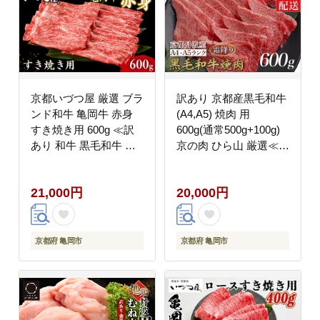
京都いづつ屋 厳選 ブラ
訳あり 京都産黒毛和牛
ンド和牛 亀岡牛 赤身
(A4,A5) 焼肉 用
すき焼き用 600g ≪訳
600g(通常500g+100g)
あり 和牛 黒毛和牛 牛
京の肉 ひら山 厳選≪生
肉 冷凍 すき焼き ふる
活応援 和牛 牛肉 亀岡
さと納税牛肉≫
牛 京都肉 国産 京都 丹
21,000円
20,000円
波産 ふるさと納税牛肉
≫
京都府 亀岡市
京都府 亀岡市