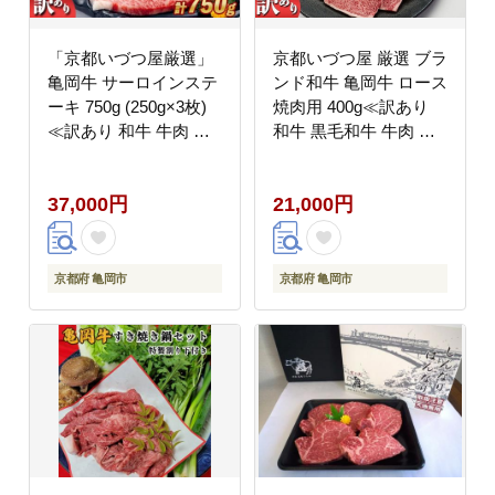
「京都いづつ屋厳選」
京都いづつ屋 厳選 ブラ
亀岡牛 サーロインステ
ンド和牛 亀岡牛 ロース
ーキ 750g (250g×3枚)
焼肉用 400g≪訳あり
≪訳あり 和牛 牛肉 冷
和牛 黒毛和牛 牛肉 冷
凍≫ふるさと納税 ステ
凍 焼肉 ふるさと納税牛
ーキ ふるさと納税牛肉
肉≫
37,000円
21,000円
京都府 亀岡市
京都府 亀岡市