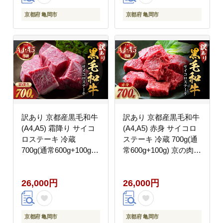
け 味付き ふるさと納税
牛肉
京都府 亀岡市
京都府 亀岡市
訳あり 京都産黒毛和牛
訳あり 京都産黒毛和牛
(A4,A5) 霜降り サイコ
(A4,A5) 赤身 サイコロ
ロステーキ 冷蔵
ステーキ 冷蔵 700g(通
700g(通常600g+100g)
常600g+100g) 京の肉
京の肉 ステーキ ひら山
ステーキ ひら山 厳選≪
厳選≪緊急支援 牛肉 和
生活応援 牛肉 和牛 国
26,000円
26,000円
牛 国産 丹波産 ふるさ
産 丹波産 ふるさと納税
と納税ステーキ≫
ステーキ≫
京都府 亀岡市
京都府 亀岡市