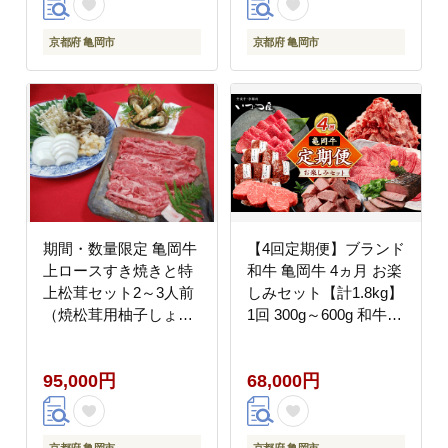
り》
京都府 亀岡市
京都府 亀岡市
期間・数量限定 亀岡牛
【4回定期便】ブランド
上ロースすき焼きと特
和牛 亀岡牛 4ヵ月 お楽
上松茸セット2～3人前
しみセット【計1.8kg】
（焼松茸用柚子しょう
1回 300g～600g 和牛
ゆ付）＜丹波四季菜料
京都いづつ屋 厳選 赤身
理 宮本屋＞｜牛肉 ブラ
すき焼き ステーキ 焼肉
95,000円
68,000円
ンド牛 松茸 特上松茸
ローストビーフ 和牛 黒
※配送不可地域あり
毛和牛 牛肉 冷凍 丹波
※2026年9月～発送
産 ふるさと納税 牛肉
定期便