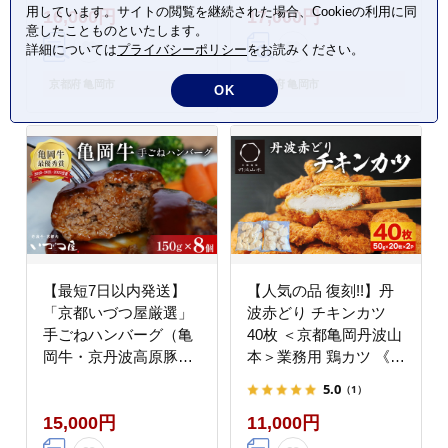
用しています。サイトの閲覧を継続された場合、Cookieの利用に同
16,000円
17,000円
パク 低カロリー 生活応
意したことものといたします。
援 特別返礼品》
詳細については
プライバシーポリシー
をお読みください。
京都府 亀岡市
京都府 亀岡市
OK
【最短7日以内発送】
【人気の品 復刻!!】丹
「京都いづつ屋厳選」
波赤どり チキンカツ
手ごねハンバーグ（亀
40枚 ＜京都亀岡丹波山
岡牛・京丹波高原豚使
本＞業務用 鶏カツ 《ふ
用) 150g×8個 ≪訳あり
るさと納税 鶏肉 とり肉
5.0
（1）
和牛 牛肉 冷凍≫
むね サクサク 生活応援
15,000円
11,000円
特別返礼品 お手軽 簡単
少量油 シンプル 訳あ