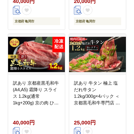
40,000円
20,000円
と納税牛肉≫亀岡市
肉
京都府 亀岡市
京都府 亀岡市
訳あり 京都産黒毛和牛
訳あり 牛タン 極上 塩
(A4,A5) 霜降り スライ
だれ牛タン
ス 1.2kg(通常
1.2kg/300g×4パック ＜
1kg+200g) 京の肉 ひら
京都黒毛和牛専門店 京
山 厳選｜生活応援 牛肉
の肉 ひら山厳選＞牛た
和牛 国産 丹波産 冷凍
ん 牛タン 薄切り スラ
40,000円
25,000円
ふるさと納税牛肉 すき
イス 1kg以上 牛肉 焼肉
焼き しゃぶしゃぶ
BBQ タン 塩タン 小分