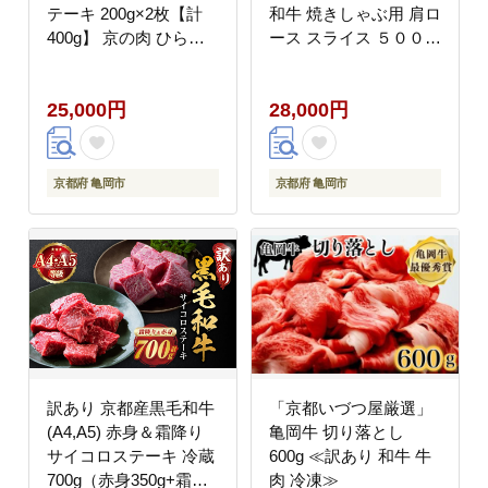
テーキ 200g×2枚【計
和牛 焼きしゃぶ用 肩ロ
400g】 京の肉 ひら山
ース スライス ５００ｇ
厳選｜生活応援 和牛 牛
＋タレ付き 《最高級
肉 亀岡牛 京都肉 国産
A5ランク 熟成肉 冷蔵
25,000円
28,000円
京都 丹波産 ふるさと納
冷凍》
税 ステーキ ふるさと納
税牛肉
京都府 亀岡市
京都府 亀岡市
訳あり 京都産黒毛和牛
「京都いづつ屋厳選」
(A4,A5) 赤身＆霜降り
亀岡牛 切り落とし
サイコロステーキ 冷蔵
600g ≪訳あり 和牛 牛
700g（赤身350g+霜降
肉 冷凍≫