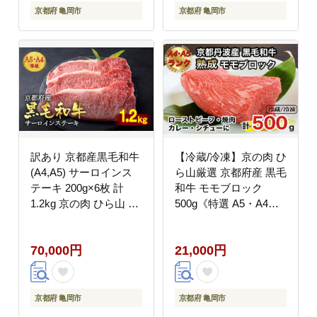
京都府 亀岡市
京都府 亀岡市
訳あり 京都産黒毛和牛
【冷蔵/冷凍】京の肉 ひ
(A4,A5) サーロインス
ら山厳選 京都府産 黒毛
テーキ 200g×6枚 計
和牛 モモブロック
1.2kg 京の肉 ひら山 厳
500g《特選 A5・A4ラ
選≪和牛 牛肉 亀岡牛
ンク 熟成肉 冷蔵 冷
京都肉 国産 京都 丹波
凍》
70,000円
21,000円
産 ふるさと納税 ステー
キ ふるさと
京都府 亀岡市
京都府 亀岡市