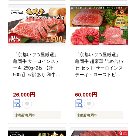
「京都いづつ屋厳選」
「京都いづつ屋厳選」
亀岡牛 サーロインステ
亀岡牛 超豪華 詰め合わ
ーキ 250g×2枚 【計
せ セット サーロインス
500g】≪訳あり 和牛
テーキ・ローストビー
牛肉 冷凍≫
フ・ロース すき焼き用
【計1.2kg】≪訳あり
26,000円
60,000円
和牛 牛肉≫
京都府 亀岡市
京都府 亀岡市