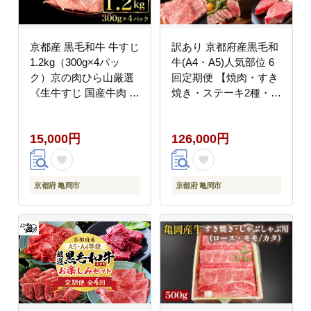
京都産 黒毛和牛 牛すじ
訳あり 京都府産黒毛和
1.2kg（300g×4パッ
牛(A4・A5)人気部位 6
ク）京の肉ひら山厳選
回定期便 【焼肉・すき
《生牛すじ 国産牛肉 京
焼き・ステーキ2種・し
都丹波産 冷凍》
ゃぶしゃぶ・ロースト
ビーフ 計2.54kg】 京の
15,000円
126,000円
肉 ひら山 味わいづくし
≪定期便 牛肉 京都丹波
産≫
京都府 亀岡市
京都府 亀岡市