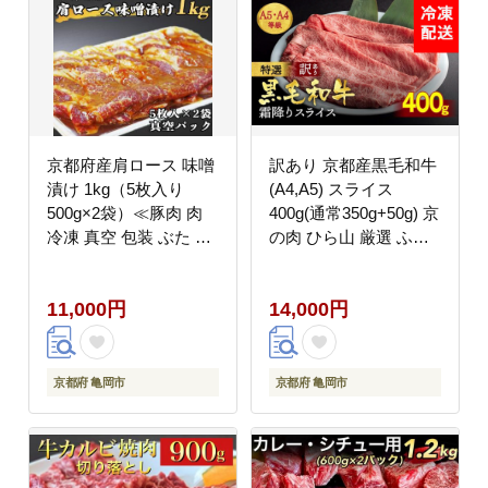
京都府産肩ロース 味噌
訳あり 京都産黒毛和牛
漬け 1kg（5枚入り
(A4,A5) スライス
500g×2袋）≪豚肉 肉
400g(通常350g+50g) 京
冷凍 真空 包装 ぶた 送
の肉 ひら山 厳選 ふる
料無料≫
さと納税牛肉
11,000円
14,000円
京都府 亀岡市
京都府 亀岡市