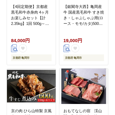
【4回定期便】京都産
【銀閣寺大西】亀岡産
黒毛和牛赤身肉 4ヶ月
牛 国産黒毛和牛 すき焼
お楽しみセット【計
き・しゃぶしゃぶ用(ロ
2.35kg】1回 500g～
ース・モモ/カタ)500g
700g 和牛 専門店 ひら
牛肉 冷凍 保存 薄切り
山 厳選 赤身 しゃぶし
肉巻き 送料無料 京都
84,000円
19,000円
ゃぶ すき焼き サイコロ
老舗 厳選 京都府産 人
ステーキ 焼肉 ステーキ
気 おすすめ グルメ 国
切り落とし スライス 牛
産牛
肉 和牛 冷凍 丹波産 A5
京都府 亀岡市
京都府 亀岡市
A4 ふるさと納税 牛肉
定期便
京の肉 ひら山特製 京風
おもてなしの宿 渓山