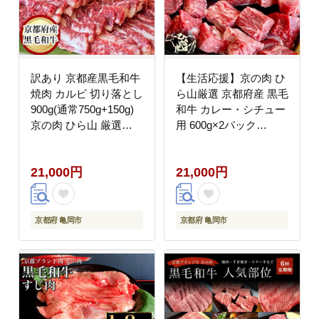
訳あり 京都産黒毛和牛
【生活応援】京の肉 ひ
焼肉 カルビ 切り落とし
ら山厳選 京都府産 黒毛
900g(通常750g+150g)
和牛 カレー・シチュー
京の肉 ひら山 厳選
用 600g×2パック
《和牛 牛肉 国産 冷凍
（1.2kg） 《和牛 牛肉
ふるさと納税牛肉》
国産 生活応援 食品ロス
21,000円
21,000円
対策 訳あり》
京都府 亀岡市
京都府 亀岡市