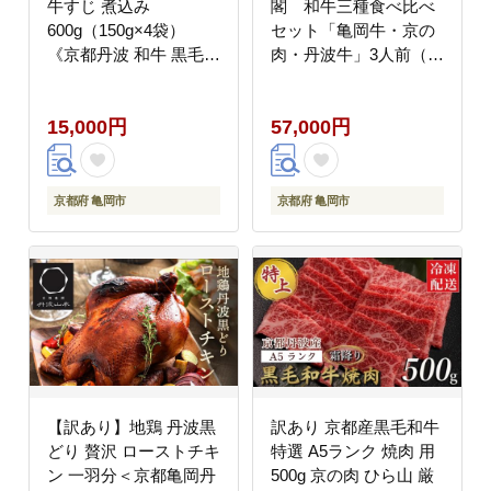
牛すじ 煮込み
閣 和牛三種食べ比べ
600g（150g×4袋）
セット「亀岡牛・京の
《京都丹波 和牛 黒毛和
肉・丹波牛」3人前（日
牛 すじ おかず 化粧箱
帰り温泉入浴券付き）
入り 贈答 プレゼント》
《京都 奥座敷》 ※北海
15,000円
57,000円
道、沖縄、離島への配
送不可
京都府 亀岡市
京都府 亀岡市
【訳あり】地鶏 丹波黒
訳あり 京都産黒毛和牛
どり 贅沢 ローストチキ
特選 A5ランク 焼肉 用
ン 一羽分＜京都亀岡丹
500g 京の肉 ひら山 厳