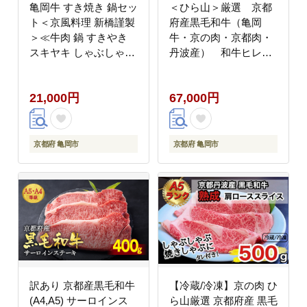
亀岡牛 すき焼き 鍋セッ
＜ひら山＞厳選 京都
ト＜京風料理 新橋謹製
府産黒毛和牛（亀岡
＞≪牛肉 鍋 すきやき
牛・京の肉・京都肉・
スキヤキ しゃぶしゃぶ
丹波産） 和牛ヒレス
野菜 セット 正月 パー
テーキ 100gx5枚【発送
ティー≫ ※着日指定不
月選択】
21,000円
67,000円
可 ※北海道・沖縄・離
島への配送不可
京都府 亀岡市
京都府 亀岡市
訳あり 京都産黒毛和牛
【冷蔵/冷凍】京の肉 ひ
(A4,A5) サーロインス
ら山厳選 京都府産 黒毛