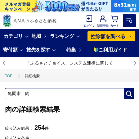
ログイン
新規登録
カート
カテゴリ
地域
ランキング
控除額を調べる
寄付額
旅先を探す
特集
ご利用ガイド
「ふるさとチョイス」システム連携に関して
TOP
詳細検索
肉の詳細検索結果
254
絞り込み結果：
件
絞り込み条件：