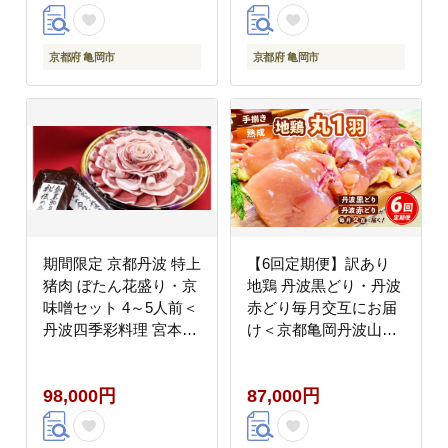
～発送
京都府 亀岡市
京都府 亀岡市
期間限定 京都丹波 特上
【6回定期便】訳あり
猪肉 ぼたん花盛り・京
地鶏 丹波黒どり・丹波
味噌セット 4～5人前＜
赤どり毎月交互にお届
丹波四季彩料理 宮本屋
け＜京都亀岡丹波山本
＞ ｜ ボタン 猪肉 しし
＞≪緊急支援 生活応援
肉 肉 味噌 お取り寄せ
特別返礼品 不揃い≫※
98,000円
87,000円
グルメ ※2026年11月～
北海道、沖縄、離島地
発送
域への配送不可