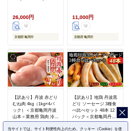
り350g) 京の肉 ステー
キ ひら山 厳選≪生活応
26,000円
11,000円
援 牛肉 和牛 国産 丹波
産 ふるさと納税ステー
キ ふるさと納税牛肉 ス
テーキ ふるさと納税肉
京都府 亀岡市
京都府 亀岡市
≫
【訳あり】丹波 赤どり
【訳あり】地鶏 丹波黒
むね肉 4kg（1kg×4パ
どり ソーセージ 3種食
ック）＜京都亀岡丹波
べ比べセット 48本 12
山本＞業務用 鶏肉 冷凍
パック＜京都亀岡丹波
ムネ
山本＞ 《ウインナー 鶏
当サイトでは、サイト利便性向上のため、クッキー（Cookie）を使
肉 ムネ肉 ムネ 高タン