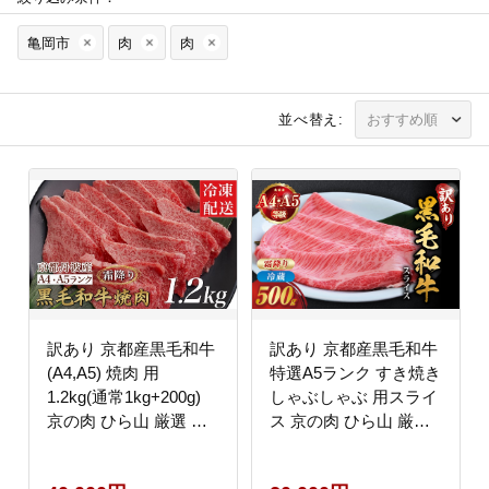
亀岡市
肉
肉
並べ替え:
訳あり 京都産黒毛和牛
訳あり 京都産黒毛和牛
(A4,A5) 焼肉 用
特選A5ランク すき焼き
1.2kg(通常1kg+200g)
しゃぶしゃぶ 用スライ
京の肉 ひら山 厳選 ≪
ス 京の肉 ひら山 厳選
生活応援 牛肉 和牛 国
｜生活応援 ふるさと納
産 丹波産 冷凍 ふるさ
税牛肉 ふるさと納税焼