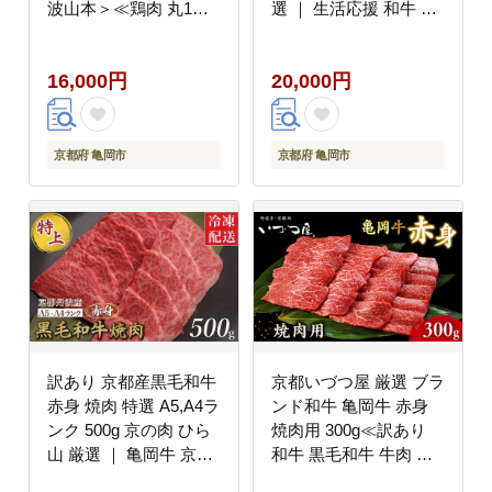
波山本＞≪鶏肉 丸1羽
選 ｜ 生活応援 和牛 牛
とり肉 不揃い≫
肉 京都肉 国産 丹波産
冷凍 ふるさと納税牛肉
16,000円
20,000円
京都府 亀岡市
京都府 亀岡市
訳あり 京都産黒毛和牛
京都いづつ屋 厳選 ブラ
赤身 焼肉 特選 A5,A4ラ
ンド和牛 亀岡牛 赤身
ンク 500g 京の肉 ひら
焼肉用 300g≪訳あり
山 厳選 ｜ 亀岡牛 京都
和牛 黒毛和牛 牛肉 冷
肉 丹波産 希少 牛肉 ふ
凍 焼肉 ふるさと納税牛