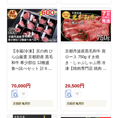
【冷蔵/冷凍】京の肉 ひ
京都丹波産黒毛和牛 肩
ら山厳選 京都府産 黒毛
ロース 750g すき焼
和牛 希少部位 12種盛
き・しゃぶしゃぶ用 冷
食べ比べセット 計６０
凍【焼肉専門店 焼肉 平
０ｇ《最高級 A5ランク
壤亭】ご進物 贈答 ふる
冷蔵 冷凍》
さと納税すき焼き 肉 ふ
70,000円
20,500円
るさと納税 牛肉 しゃぶ
しゃぶ ※離島への配送
不可
京都府 亀岡市
京都府 亀岡市