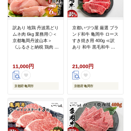
訳あり 地鶏 丹波黒どり
京都いづつ屋 厳選 ブラ
ムネ肉 6kg 業務用◇＜
ンド和牛 亀岡牛 ロース
京都亀岡丹波山本＞
すき焼き用 400g ≪訳
《ふるさと納税 鶏肉 ム
あり 和牛 黒毛和牛 牛
ネ むね 不揃い》
肉 冷凍 すき焼き ふる
さと納税牛肉≫
11,000円
21,000円
京都府 亀岡市
京都府 亀岡市