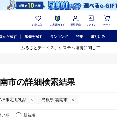
お気に入り
ご利用ガイド
新規登録
ログイン
カート
額から探す
旅先を探す
ランキング
特集
取り組み
「ふるさとチョイス」システム連携に関して
雲南市の詳細検索結果
ANA限定返礼品
島根県 雲南市
高い順
新着順