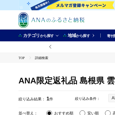
カテゴリ
地域
から探す
から探す
寄付
TOP
詳細検索
ANA限定返礼品 島根県 
1
絞り込み条件：
絞り込み結果：
件
並べ替え：
おすすめ順
安い順