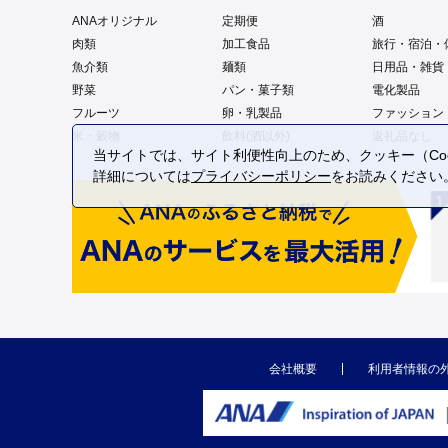
ANAオリジナル
定期便
酒
肉類
加工食品
旅行・宿泊・
魚介類
麺類
日用品・雑貨
野菜
パン・菓子類
電化製品
フルーツ
卵・乳製品
ファッション
米・穀物
飲料(酒以外)
返礼品なし
当サイトでは、サイト利便性向上のため、クッキー（Coo
詳細については
プライバシーポリシー
をお読みください
会社概要
利用者情報の