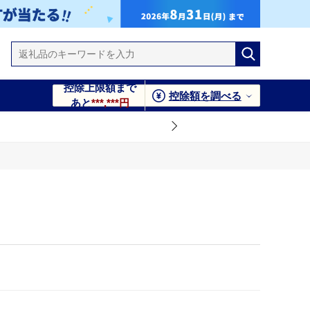
控除上限額まで
控除額を調べる
あと
***,***円