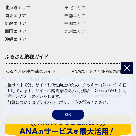
北海道エリア
東北エリア
関東エリア
中部エリア
近畿エリア
中国エリア
四国エリア
九州エリア
沖縄エリア
ふるさと納税ガイド
ふるさと納税の基本ガイド
ANAのふるさと納税の特徴
ワンストップ特例制度ガイド
はじめての方へ
当サイトでは、サイト利便性向上のため、クッキー（Cookie）を使
確定申告のしかた
ふるさと納税の流れ
用しています。サイトの閲覧を継続された場合、Cookieの利用に同
控除上限額シミュレーション
動画でわかるANAのふるさと
意したことものといたします。
納税
詳細については
プライバシーポリシー
をお読みください。
年金受給者・自営業者の方へ
OK