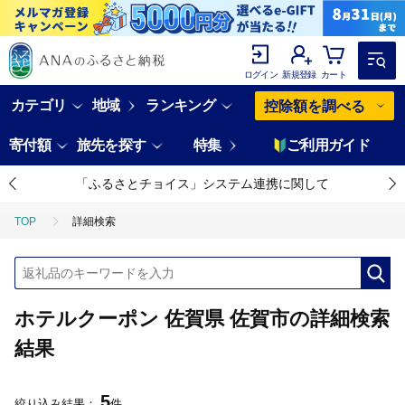
ログイン
新規登録
カート
カテゴリ
地域
ランキング
控除額を調べる
寄付額
旅先を探す
特集
ご利用ガイド
「ふるさとチョイス」システム連携に関して
TOP
詳細検索
ホテルクーポン 佐賀県 佐賀市の詳細検索
結果
5
絞り込み結果：
件