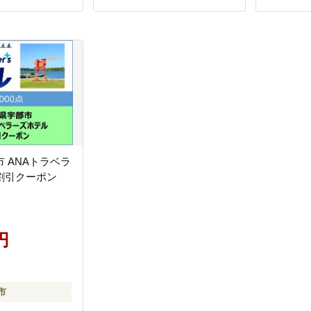
 ANAトラベラ
割引クーポン
円
市