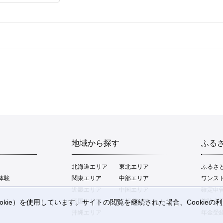
地域から探す
ふる
北海道エリア
東北エリア
ふるさ
体験
関東エリア
中部エリア
ワンス
近畿エリア
中国エリア
確定申
四国エリア
九州エリア
控除上
kie）を使用しています。サイトの閲覧を継続された場合、Cookie
。
沖縄エリア
年金受