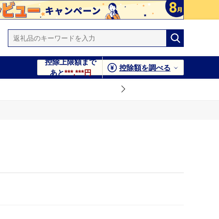
控除上限額まで
控除額を調べる
あと
***,***円