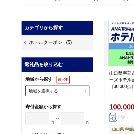
カテゴリから探す
ホテルクーポン
(5)
返礼品を絞り込む
山口県宇部市
地域から探す
ーズホテル
選択中
（30,000点
地域を選択する
100,00
寄付金額から探す
～
円
円
山口県 宇部