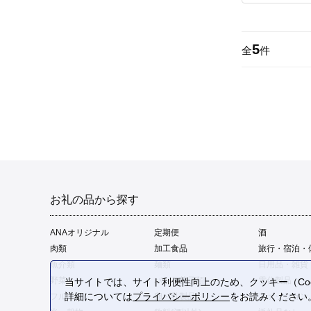
5
全
件
お礼の品から探す
ANAオリジナル
定期便
酒
肉類
加工食品
旅行・宿泊・
魚介類
麺類
日用品・雑貨
野菜
パン・菓子類
電化製品
当サイトでは、サイト利便性向上のため、クッキー（Coo
詳細については
プライバシーポリシー
をお読みください
フルーツ
卵・乳製品
ファッション