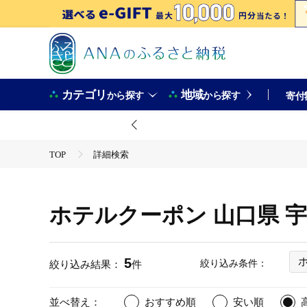
カテゴリ
地域
から探す
から探す
寄付
TOP
詳細検索
ホテルクーポン 山口県 
5
絞り込み条件：
絞り込み結果：
件
並べ替え：
おすすめ順
安い順