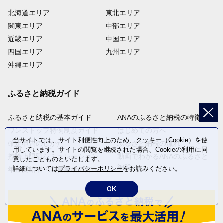
北海道エリア
東北エリア
関東エリア
中部エリア
近畿エリア
中国エリア
四国エリア
九州エリア
沖縄エリア
ふるさと納税ガイド
ふるさと納税の基本ガイド
ANAのふるさと納税の特徴
ワンストップ特例制度ガイド
はじめての方へ
当サイトでは、サイト利便性向上のため、クッキー（Cookie）を使
確定申告のしかた
ふるさと納税の流れ
用しています。サイトの閲覧を継続された場合、Cookieの利用に同
控除上限額シミュレーション
動画でわかるANAのふるさと
意したことものといたします。
納税
詳細については
プライバシーポリシー
をお読みください。
年金受給者・自営業者の方へ
OK