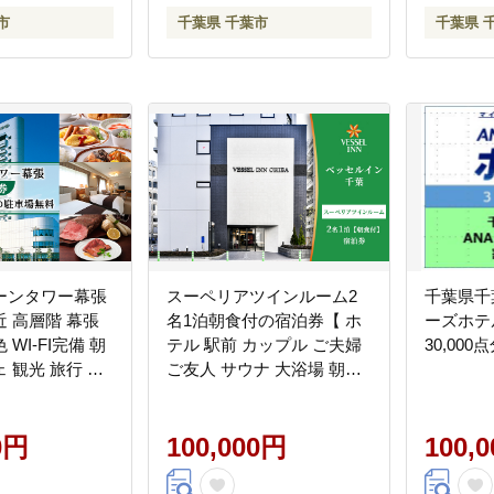
市
千葉県 千葉市
千葉県 
ーンタワー幕張
スーペリアツインルーム2
千葉県千
 高層階 幕張
名1泊朝食付の宿泊券【 ホ
ーズホテ
WI-FI完備 朝
テル 駅前 カップル ご夫婦
30,000
 観光 旅行 宿
ご友人 サウナ 大浴場 朝食
 千葉県】
充実 アメニティ 】
0円
100,000円
100,