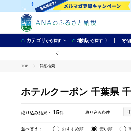
カテゴリ
地域
から探す
から探す
寄付
TOP
詳細検索
ホテルクーポン 千葉県 
15
絞り込み条件：
絞り込み結果：
件
並べ替え：
おすすめ順
安い順