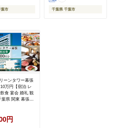
千葉市
千葉県 千葉市
リーンタワー幕張
10万円【宿泊 レ
飲食 宴会 婚礼 観
千葉県 関東 幕張新
用チケット】
000円