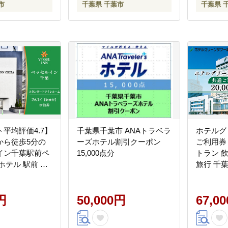
市
千葉県 千葉市
千葉県 
平均評価4.7】
千葉県千葉市 ANAトラベラ
ホテルグ
から徒歩5分の
ーズホテル割引クーポン
ご利用券
イン千葉駅前ペ
15,000点分
トラン 飲
ホテル 駅前 カ
旅行 千
婦 ご友人 サウ
心 利用
朝食 充実 アメニ
円
50,000円
67,0