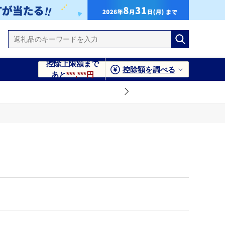
控除上限額まで
控除額を調べる
あと
***,***円