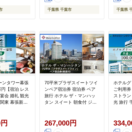
市
千葉県 千葉市
千葉県 
ーンタワー幕張
70平米プラザスイートツイ
ホテルグ
万円【宿泊 レス
ンペア宿泊券 宿泊券 ペア
ご利用券 
 宴会 婚礼 観光
旅行 ホテル ザ・マンハッ
ストラン 
 関東 幕張新都
タン スイート 朝食付 ジャ
光 旅行 
ット】
グジー ビューバス 特別な
都心 利
日 記念日 幕張 千葉県
0円
267,000円
334,