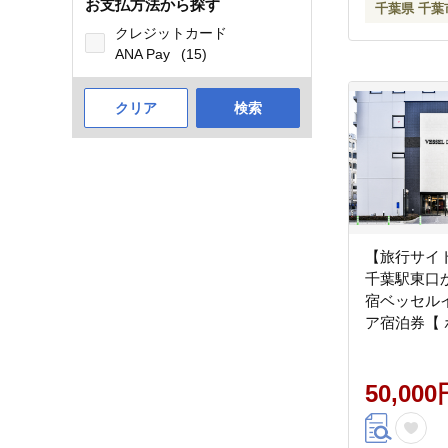
お支払方法から探す
千葉県 千葉
クレジットカード
ANA Pay
(15)
クリア
検索
【旅行サイト
千葉駅東口
宿ベッセル
ア宿泊券【 
ップル ご夫
ナ 大浴場 
ティ 】
50,000