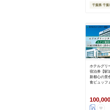
千葉県 千葉
ホテルグリ
宿泊券【駅近
新都心の景色 
食ビュッフェ
泊先 朝食付
100,00