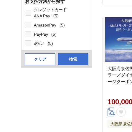
お支払方法から探す
クレジットカード
ANA Pay
(5)
AmazonPay
(5)
PayPay
(5)
d払い
(5)
クリア
検索
大阪府泉佐野
ラーズダイ
ージクーポン 
100,00
大阪府 泉佐