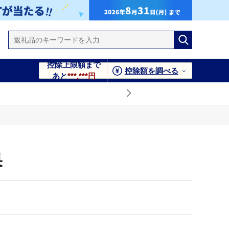
控除上限額まで
控除額を調べる
あと
***,***円
果