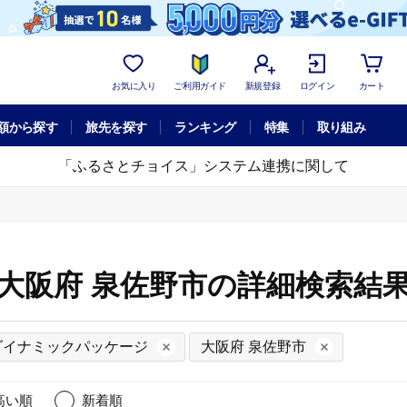
お気に入り
ご利用ガイド
新規登録
ログイン
カート
額から探す
旅先を探す
ランキング
特集
取り組み
「ふるさとチョイス」システム連携に関して
大阪府 泉佐野市の詳細検索結
ダイナミックパッケージ
大阪府 泉佐野市
高い順
新着順