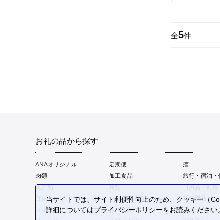
5
全
件
お礼の品から探す
ANAオリジナル
定期便
酒
肉類
加工食品
旅行・宿泊・
魚介類
麺類
日用品・雑貨
野菜
パン・菓子類
電化製品
当サイトでは、サイト利便性向上のため、クッキー（Coo
詳細については
プライバシーポリシー
をお読みください
フルーツ
卵・乳製品
ファッション