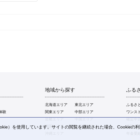
地域から探す
ふる
北海道エリア
東北エリア
ふるさ
体験
関東エリア
中部エリア
ワンス
近畿エリア
中国エリア
確定申
四国エリア
九州エリア
控除上
kie）を使用しています。サイトの閲覧を継続された場合、Cookie
。
沖縄エリア
年金受